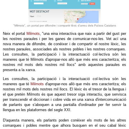
"Milmots", un portal per difondre i compartir lèxic d'arreu dels Països Catalans
Neix el portal
Milmots
, "una eina interactiva que naix a partir del gust per
les nostres paraules i per les ganes de comunicar-nos-les. Vet ací una
nova manera de difondre, de conèixer i de compartir el nostre lèxic, les
nostres paraules, associades als nostres pobles i les nostres comarques.
Les consultes, la participació i la interactuació col·lectiva són les
maneres que té Milmots d'apropar-nos allò que més ens caracteritza; els
nostres mil mots dels nostres mil llocs" amb aquestes paraules es
presenta a la xarxa.
Les consultes, la participació i la interactuació col·lectiva són les
maneres que té
Milmots
d'apropar-nos allò que més ens caracteritza; els
nostres mil mots dels nostres mil llocs. El lèxic és el tresor de la llengua i
el que pretén Milmots és que aquest tresor siga interactiu, que servisca
per transcendir el diccionari i cobre vida en una xarxa d'intercomunicació
de parlants que s'aboquen a una pantalla d'ordinador per fer servir la
llengua en les plataformes del segle XXI.
D'aquesta manera, els parlants poden conèixer els mots de les altres
comarques i pobles mentre que alhora busquen en el seu cabal lèxic