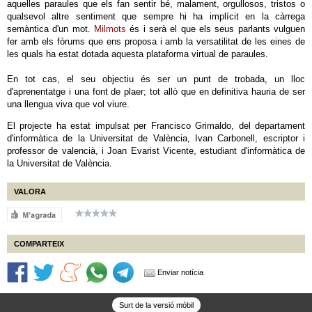
aquelles paraules que els fan sentir bé, malament, orgullosos, tristos o
qualsevol altre sentiment que sempre hi ha implícit en la càrrega
semàntica d'un mot.
Milmots
és i serà el que els seus parlants vulguen
fer amb els fòrums que ens proposa i amb la versatilitat de les eines de
les quals ha estat dotada aquesta plataforma virtual de paraules.
En tot cas, el seu objectiu és ser un punt de trobada, un lloc
d'aprenentatge i una font de plaer; tot allò que en definitiva hauria de ser
una llengua viva que vol viure.
El projecte ha estat impulsat per Francisco Grimaldo, del departament
d'informàtica de la Universitat de València, Ivan Carbonell, escriptor i
professor de valencià, i Joan Evarist Vicente, estudiant d'informàtica de
la Universitat de València.
VALORA
COMPARTEIX
Enviar notícia
Surt de la versió mòbil