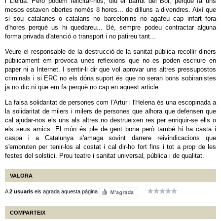
i Lleida. Però podem felicitar-nos, diu el barrut del Boi, perquè fa uns
mesos estaven obertes només 8 hores... de dilluns a divendres. Així que
si sou catalanes o catalans no barcelonins no agafeu cap infart fora
d'hores perquè us hi quedareu... Bé, sempre podeu contractar alguna
forma privada d'atenció o transport i no patireu tant...
Veure el responsable de la destrucció de la sanitat pública recollir diners
públicament em provoca unes reflexions que no es poden escriure en
paper ni a Internet. I sentir-li dir que vol aprovar uns altres pressupostos
criminals i si ERC no els dóna suport és que no seran bons sobiranistes
ja no dic ni que em fa perquè no cap en aquest article.
La falsa solidaritat de persones com l'Artur i l'Helena és una escopinada a
la solidaritat de milers i milers de persones que alhora que defensen que
cal ajudar-nos els uns als altres no destrueixen res per enriquir-se ells o
els seus amics. El món és ple de gent bona però també hi ha casta i
caspa i a Catalunya s'amaga sovint darrere reivindicacions que
s'embruten per tenir-los al costat i cal dir-ho fort fins i tot a prop de les
festes del solstici. Prou teatre i sanitat universal, pública i de qualitat.
VALORA
A
2 usuaris
els agrada aquesta pàgina
COMPARTEIX