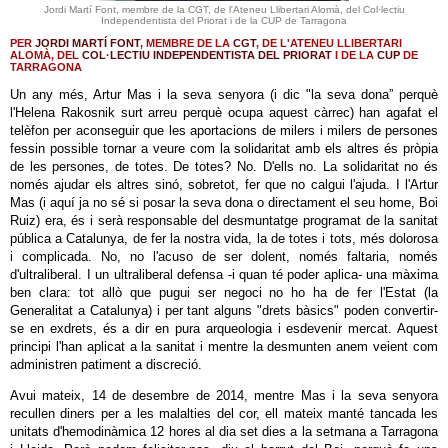
Jordi Martí Font, membre de la CGT, de l'Ateneu Llibertari Alomà, del Col·lectiu
Independentista del Priorat i de la CUP de Tarragona
PER
JORDI MARTÍ FONT
, MEMBRE DE LA
CGT
, DE L'ATENEU LLIBERTARI
ALOMÀ, DEL
COL·LECTIU INDEPENDENTISTA DEL PRIORAT
I DE LA
CUP
DE
TARRAGONA
Un any més, Artur Mas i la seva senyora (i dic "la seva dona” perquè
l'Helena Rakosnik surt arreu perquè ocupa aquest càrrec) han agafat el
telèfon per aconseguir que les aportacions de milers i milers de persones
fessin possible tornar a veure com la solidaritat amb els altres és pròpia
de les persones, de totes. De totes? No. D'ells no. La solidaritat no és
només ajudar els altres sinó, sobretot, fer que no calgui l'ajuda. I l'Artur
Mas (i aquí ja no sé si posar la seva dona o directament el seu home, Boi
Ruiz) era, és i serà responsable del desmuntatge programat de la sanitat
pública a Catalunya, de fer la nostra vida, la de totes i tots, més dolorosa
i complicada. No, no l'acuso de ser dolent, només faltaria, només
d'ultraliberal. I un ultraliberal defensa -i quan té poder aplica- una màxima
ben clara: tot allò que pugui ser negoci no ho ha de fer l'Estat (la
Generalitat a Catalunya) i per tant alguns "drets bàsics" poden convertir-
se en exdrets, és a dir en pura arqueologia i esdevenir mercat. Aquest
principi l'han aplicat a la sanitat i mentre la desmunten anem veient com
administren patiment a discreció.
Avui mateix, 14 de desembre de 2014, mentre Mas i la seva senyora
recullen diners per a les malalties del cor, ell mateix manté tancada les
unitats d'hemodinàmica 12 hores al dia set dies a la setmana a Tarragona