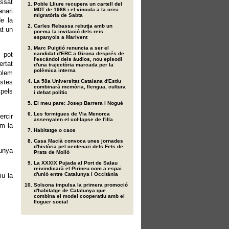
assat
Poble Lliure recupera un cartell del
MDT de 1986 i el vincula a la crisi
anari
migratòria de Sabta
de la
Carles Rebassa rebutja amb un
at un
poema la invitació dels reis
espanyols a Marivent
Marc Puigtió renuncia a ser el
o pot
candidat d'ERC a Girona després de
l'escàndol dels àudios, nou episodi
ertat
d'una trajectòria marcada per la
polèmica interna
olem
stes
La 58a Universitat Catalana d'Estiu
combinarà memòria, llengua, cultura
 pels
i debat polític
El meu pare: Josep Barrera i Nogué
Les formigues de Via Menorca
rcir
assenyalen el col·lapse de l'illa
im la
Habitatge o caos
Casa Macià convoca unes jornades
d'història pel centenari dels Fets de
unya
Prats de Molló
La XXXIX Pujada al Port de Salau
reivindicarà el Pirineu com a espai
d'unió entre Catalunya i Occitània
iu la
Solsona impulsa la primera promoció
d'habitatge de Catalunya que
combina el model cooperatiu amb el
lloguer social