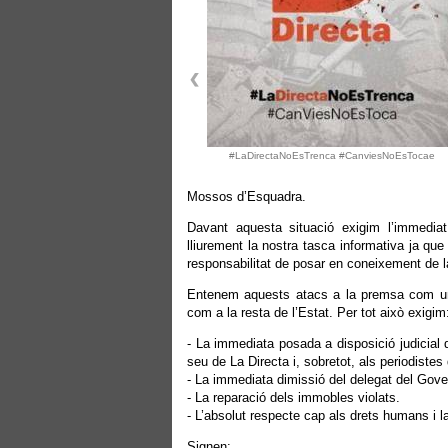
#LaDirectaNoEsTrenca #CanviesNoEsTocae
Mossos d’Esquadra.
Davant aquesta situació exigim l’immediat
lliurement la nostra tasca informativa ja que
responsabilitat de posar en coneixement de la 
Entenem aquests atacs a la premsa com un 
com a la resta de l’Estat. Per tot això exigim
- La immediata posada a disposició judicial 
seu de La Directa i, sobretot, als periodiste
- La immediata dimissió del delegat del Gove
- La reparació dels immobles violats.
- L’absolut respecte cap als drets humans i la
Signen: