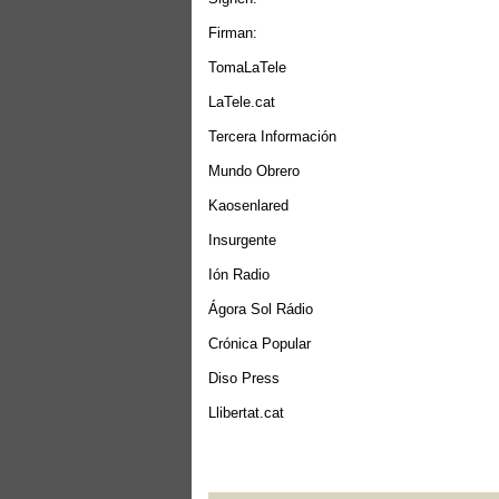
Firman:
TomaLaTele
LaTele.cat
Tercera Información
Mundo Obrero
Kaosenlared
Insurgente
Ión Radio
Ágora Sol Rádio
Crónica Popular
Diso Press
Llibertat.cat