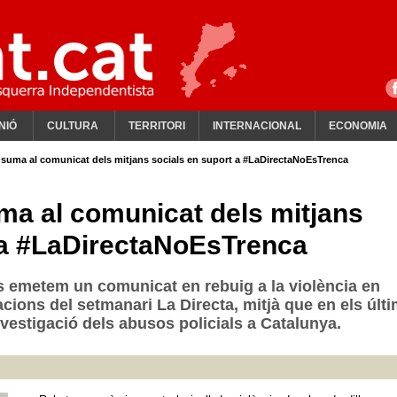
NIÓ
CULTURA
TERRITORI
INTERNACIONAL
ECONOMIA
se suma al comunicat dels mitjans socials en suport a #LaDirectaNoEsTrenca
uma al comunicat dels mitjans
 a #LaDirectaNoEsTrenca
ts emetem un comunicat en rebuig a la violència en
lacions del setmanari La Directa, mitjà que en els últ
nvestigació dels abusos policials a Catalunya.