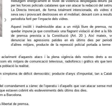
Rebutgem enèrgicament el nivell de violència desplegada dilluns p
per les forces policials catalanes que van atacar la redacció del setm
La Directa trencant, de forma totalment intencionada, els vidres 
seva seu i provocant destrosses en el mobiliari; deixant com a result
periodista ferit per l’impacte dels vidres.
Aquest insòlit i inadmissible atac a un mitjà lliure de premsa, n
quedar impune ja que constitueix una flagrant violació al dret a la llib
de premsa prevista a la Constitució (Art. 20 ). Així mateix, v
denunciar les agressions patides en els últims dies per periodi
d’altres mitjans, producte de la repressió policial portada a terme
 aclariment d’aquests atacs i la plena vigència dels nostres drets a exe
 som els mitjans de comunicació televisius, radiofònics i gràfics els que ten
població la realitat.
símptoma de dèficit democràtic; producte d’anys d’impunitat, tan a Catal
:
del comandament a càrrec de l’operatiu i d’aquells que van atacar sense mot
s que estaven cobrint els esdeveniments dels últims dos dies.
rn a Barcelona.
 llibertat de premsa.