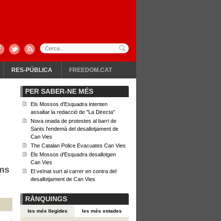
RES-PÚBLICA
FREEDOM.CAT
PER SABER-NE MÉS
Els Mossos d'Esquadra intenten
assaltar la redacció de "La Directa"
Nova onada de protestes al barri de
Sants l'endemà del desallotjament de
Can Vies
The Catalan Police Evacuates Can Vies
Els Mossos d'Esquadra desallotgen
Can Vies
ims
El veïnat surt al carrer en contra del
desallotjament de Can Vies
RÀNQUINGS
les més llegides
les més votades