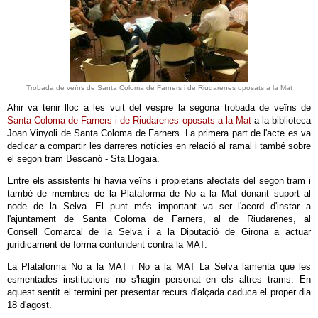
Trobada de veïns de Santa Coloma de Farners i de Riudarenes oposats a la Mat
Ahir va tenir lloc a les vuit del vespre la segona trobada de veïns de
Santa Coloma de Farners i de Riudarenes oposats a la Mat
a la biblioteca
Joan Vinyoli de Santa Coloma de Farners. La primera part de l'acte es va
dedicar a compartir les darreres notícies en relació al ramal i també sobre
el segon tram Bescanó - Sta Llogaia.
Entre els assistents hi havia veïns i propietaris afectats del segon tram i
també de membres de la Plataforma de No a la Mat donant suport al
node de la Selva. El punt més important va ser l'acord d'instar a
l'ajuntament de Santa Coloma de Farners, al de Riudarenes, al
Consell Comarcal de la Selva i a la Diputació de Girona a actuar
jurídicament de forma contundent contra la MAT.
La Plataforma No a la MAT i No a la MAT La Selva lamenta que les
esmentades institucions no s'hagin personat en els altres trams. En
aquest sentit el termini per presentar recurs d'alçada caduca el proper dia
18 d'agost.