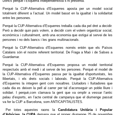
Doncs perquè l’Esquerra Independentista s’hi presenta.
Perquè la CUP-Alternativa d’Esquerres aposta per un model social
totalment diferent a l’actual. Un model basat en la igualtat i la solidaritat
entre les persones.
Perquè la CUP-Alternativa d’Esquerres treballa cada dia pel dret a decidir.
Però a decidir quin país volem, a decidir com el volem organitzar social,
econòmica i culturalment, amb una economia que estigui al servei de les
persones i no dels bancs i les grans multinacionals.
Perquè la CUP-Alternativa d’Esquerres només entén que els Països
Catalans són el nostre referent territorial. De Fraga a Maó i de Salses a
Guardamar.
Perquè la CUP-Alternativa d’Esquerres proposa un model territorial
respectuós amb el medi i al servei de les persones. Perquè el model de
la CUP-Alternativa d’Esquerres passa per la igualtat d'oportunitats, les
llibertats, i els drets socials i laborals. Perquè la CUP-Alternativa
d’Esquerres la integren gent com nosaltres. Lluitadors i lluitadores que
cada dia es deixen la pell al carrer per tal d’aconseguir un poble lliure i
solidari. I perquè,com clamava la gent que va omplir a vessar l’antic
palau d’esports, en l’acte central de campanya que el diumenge passat
va fer la CUP a Barcelona, som ANTICAPITALISTES.
Per totes aquestes raons la
Candidatura Unitària i Popular
d’Arbúcies, la CUPA
demana que el proper diumenge 25 de novembre