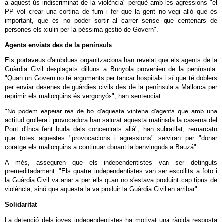
a aquest ús indiscriminat de la violència" perquè amb les agressions "el
PP vol crear una cortina de fum i fer que la gent no vegi allò que és
important, que és no poder sortir al carrer sense que centenars de
persones els xiulin per la pèssima gestió de Govern".
Agents enviats des de la península
Els portaveus d'ambdues organitzaciona han revelat que els agents de la
Guàrdia Civil desplaçats dilluns a Bunyola provenien de la península.
"Quan un Govern no té arguments per tancar hospitals i sí que té doblers
per enviar desenes de guàrdies civils des de la península a Mallorca per
reprimir els mallorquins és vergonyós", han sentenciat.
"No podem esperar res de bo d'aquesta vintena d'agents que amb una
actitud grollera i provocadora han saturat aquesta matinada la caserna del
Pont d'Inca fent burla dels concentrats allà", han subratllat, remarcatn
que totes aquestes "provocacions i agressions" serviran per "donar
coratge els mallorquins a continuar donant la benvinguda a Bauzá".
A més, asseguren que els independentistes van ser detinguts
premeditadament: "Els quatre independentistes van ser escollits a foto i
la Guàrdia Civil va anar a per ells quan no s'estava produint cap tipus de
violència, sinó que aquesta la va produir la Guàrdia Civil en arribar".
Solidaritat
La detenció dels joves independentistes ha motivat una ràpida resposta