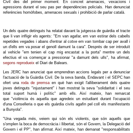
Civil des del primer moment. En concret amenaces, vexacions i
agressions durant el seu pas per dependències policials. Han denunciat
referències homòfobes, amenaces sexuals i prohibició de parlar català.
Un dels quatre detinguts ha relatat davant la jutgessa de guàrdia el tracte
que li van infligir els agents: "Em van agafar, em van estirar dels cabells
repetides vegades i abans d'entrar al cotxe em van tombar cap per avall i
un d'ells em va posar el genoll damunt la cara". Després de ser introduït
al vehicle "em tenien el cap mig encastat a la porta" mentre un dels
efectius el va començar a pressionar "a damunt dels ulls", ha afirmat,
segons reprodueix
el Diari de Balears.
Les JERC han anunciat que emprendran accions legals per a denunciar
l'actuació de la Guàrdia Civil. De la seva banda, Endavant i el SEPC han
ofert una
roda de premsa
en què han exigit l'alliberament dels quatre
joves detinguts "injustament" i han mostrat la seva "solidaritat i el seu
total suport humà i polític" amb ells. Així mateix, han remarcat
que "violència és aquella que agredeix un estudiant durant l'ocupació
d'una Conselleria o que els guàrdia civils agafin pel coll els manifestants
a Bunyola".
"Una vegada més, veiem qui són els violents, que són aquells que
s'omplen la boca de democràcia i llibertat, són el Govern, la Delegació del
Govern i el PP", han afirmat. Així mateix, han demanat "responsabilitats