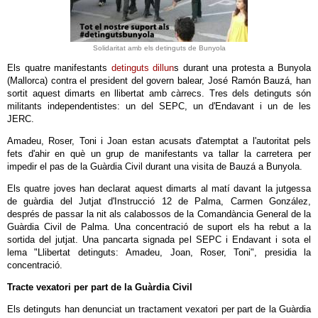
Solidaritat amb els detinguts de Bunyola
Els quatre manifestants
detinguts dillun
s durant una protesta a Bunyola
(Mallorca) contra el president del govern balear, José Ramón Bauzá, han
sortit aquest dimarts en llibertat amb càrrecs. Tres dels detinguts són
militants independentistes: un del SEPC, un d'Endavant i un de les
JERC.
Amadeu, Roser, Toni i Joan estan acusats d'atemptat a l'autoritat pels
fets d'ahir en què un grup de manifestants va tallar la carretera per
impedir el pas de la Guàrdia Civil durant una visita de Bauzá a Bunyola.
Els quatre joves han declarat aquest dimarts al matí davant la jutgessa
de guàrdia del Jutjat d'Instrucció 12 de Palma, Carmen González,
després de passar la nit als calabossos de la Comandància General de la
Guàrdia Civil de Palma. Una concentració de suport els ha rebut a la
sortida del jutjat. Una pancarta signada pel SEPC i Endavant i sota el
lema "Llibertat detinguts: Amadeu, Joan, Roser, Toni", presidia la
concentració.
Tracte vexatori per part de la Guàrdia Civil
Els detinguts han denunciat un tractament vexatori per part de la Guàrdia