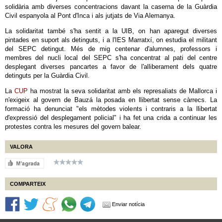
solidària amb diverses concentracions davant la caserna de la Guàrdia
Civil espanyola al Pont d'Inca i als jutjats de Via Alemanya.
La solidaritat també s'ha sentit a la UIB, on han aparegut diverses
pintades en suport als detinguts, i a l'IES Marratxí, on estudia el militant
del SEPC detingut. Més de mig centenar d'alumnes, professors i
membres del nucli local del SEPC s'ha concentrat al pati del centre
desplegant diverses pancartes a favor de l'alliberament dels quatre
detinguts per la Guàrdia Civil.
La
CUP
ha mostrat la seva solidaritat amb els represaliats de Mallorca i
n'exigeix al govern de Bauzá la posada en llibertat sense càrrecs. La
formació ha denunciat "els mètodes violents i contraris a la llibertat
d'expressió del desplegament policial" i ha fet una crida a continuar les
protestes contra les mesures del govern balear.
VALORA
COMPARTEIX
Enviar notícia