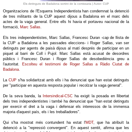
Els detinguts de Badalona sortint de la comissaria | Autor: CUP
Organitzacions de l'Esquerra Independentista han condemnat la detenció
de tres militants de la CUP aquest dijous a Badalona en el marc dels
actes de la vaga general. Entre ells hi havia el portaveu nacional de la
formació,
Marc Sallas
.
Els tres independentistes, Marc Sallas, Francesc Duran -cap de llista de
la CUP a Badalona a les passades eleccions- i Roger Sallas, van ser
detinguts per agents de paisà dijous al matí després de participar en un
piquet al barri de Coll i Pujol. Marc Sallas està acusat de desordres
públics i Francesc Duran i Roger Sallas de desobediència greu a
l'autoritat.
Escolteu el testimoni de Roger Sallas a Ràdio Ciutat de
Badalona
.
La
CUP
s'ha solidaritzat amb ells i ha denunciat que han estat detinguts
per "participar en aquesta resposta popular i recolzar la vaga general".
De la seva banda, la
Intersindical-CSC
ha exigit la posada en llibertat
dels tres independentistes i també ha denunciat que "han estat detinguts
per exercir el dret a la vaga i defensar els interessos de la immensa
majoria d'aquest país, els i les treballadores".
Qui s'ha mostrat més contundent ha estat l'
MDT
, que ha atribuït la
detenció a la "repressió convergent". En aquest sentit, afirma que les