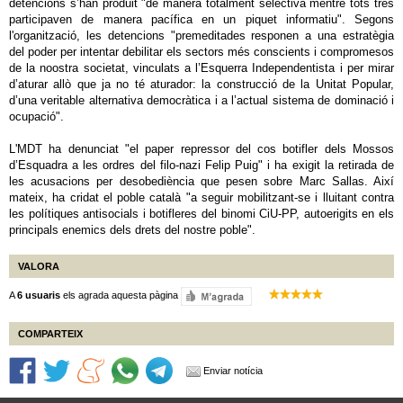
detencions s’han produit "de manera totalment selectiva mentre tots tres
participaven de manera pacífica en un piquet informatiu". Segons
l'organització, les detencions "premeditades responen a una estratègia
del poder per intentar debilitar els sectors més conscients i compromesos
de la noostra societat, vinculats a l’Esquerra Independentista i per mirar
d’aturar allò que ja no té aturador: la construcció de la Unitat Popular,
d’una veritable alternativa democràtica i a l’actual sistema de dominació i
ocupació".
L'MDT ha denunciat "el paper repressor del cos botifler dels Mossos
d’Esquadra a les ordres del filo-nazi Felip Puig" i ha exigit la retirada de
les acusacions per desobediència que pesen sobre Marc Sallas. Així
mateix, ha cridat el poble català "a seguir mobilitzant-se i lluitant contra
les polítiques antisocials i botifleres del binomi CiU-PP, autoerigits en els
principals enemics dels drets del nostre poble".
VALORA
A
6 usuaris
els agrada aquesta pàgina
COMPARTEIX
Enviar notícia