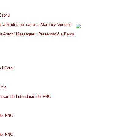
Espriu
ar a Madrid pel carrer a Martínez Vendrell
ista Antoní Massaguer
Presentació a Berga
 i Coral
a Vic
ersari de la fundació del FNC
 del FNC
 del FNC