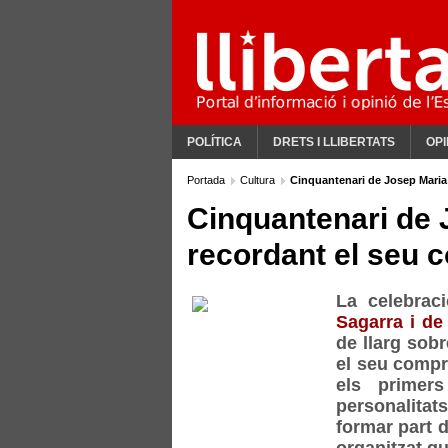
POLÍTICA
DRETS I LLIBERTATS
OPI
Portada
Cultura
Cinquantenari de Josep Maria
Cinquantenari de 
recordant el seu 
La celebrac
Sagarra i de
de llarg sob
el seu compr
els primers
personalitat
formar part d