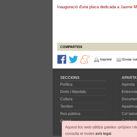
Inauguració d'una placa dedicada a Jaume Ma
COMPARTEIX
Imprimir
Enviar not
SECCIONS
APARTA
Política
Agenda
Drets i llibertats
Entrevist
Cultura
Documen
Territori
Apadrina
Res-pública
Col·labo
Opinió
Contacte
Aquest lloc web utilitza galetes -pròpies i d
consulta el nostre
avís legal
.