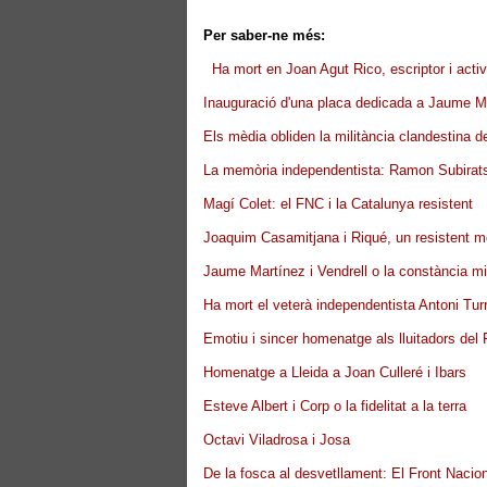
Per saber-ne més:
Ha mort en Joan Agut Rico, escriptor i acti
Inauguració d'una placa dedicada a Jaume Ma
Els mèdia obliden la militància clandestina 
La memòria independentista: Ramon Subirats
Magí Colet: el FNC i la Catalunya resistent
Joaquim Casamitjana i Riqué, un resistent 
Jaume Martínez i Vendrell o la constància mil
Ha mort el veterà independentista Antoni Tur
Emotiu i sincer homenatge als lluitadors del
Homenatge a Lleida a Joan Culleré i Ibars
Esteve Albert i Corp o la fidelitat a la terra
Octavi Viladrosa i Josa
De la fosca al desvetllament: El Front Nacio