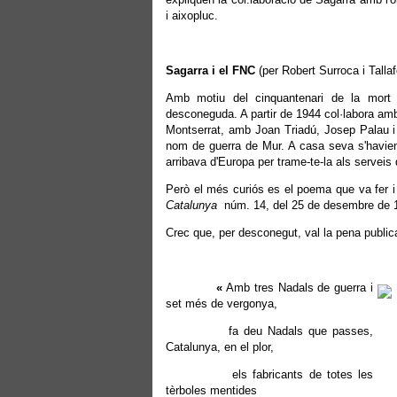
i aixopluc.
Sagarra i el FNC
(per Robert Surroca i Tallaf
Amb motiu del cinquantenari de la mort 
desconeguda. A partir de 1944 col·labora amb
Montserrat, amb Joan Triadú, Josep Palau i 
nom de guerra de Mur. A casa seva s'havien
arribava d'Europa per trame-te-la als serveis
Però el més curiós es el poema que va fer i
Catalunya
núm. 14, del 25 de desembre de 
Crec que, per desconegut, val la pena publica
«
Amb tres Nadals de guerra i
set més de vergonya,
fa deu Nadals que passes,
Catalunya, en el plor,
els fabricants de totes les
tèrboles mentides