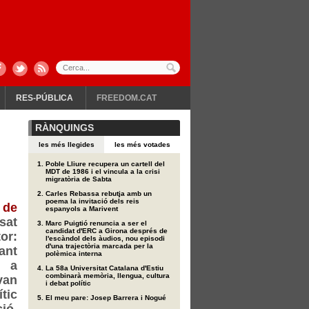
RES-PÚBLICA
FREEDOM.CAT
RÀNQUINGS
les més llegides
les més votades
Poble Lliure recupera un cartell del
MDT de 1986 i el vincula a la crisi
migratòria de Sabta
Carles Rebassa rebutja amb un
poema la invitació dels reis
 de
espanyols a Marivent
sat
Marc Puigtió renuncia a ser el
candidat d'ERC a Girona després de
or:
l'escàndol dels àudios, nou episodi
d'una trajectòria marcada per la
ant
polèmica interna
t a
La 58a Universitat Catalana d'Estiu
combinarà memòria, llengua, cultura
van
i debat polític
tic
El meu pare: Josep Barrera i Nogué