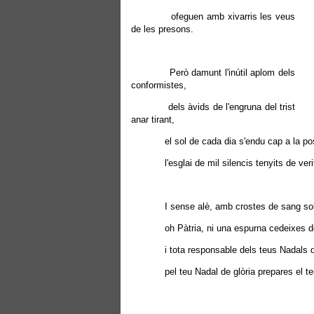
ofeguen amb xivarris les veus
de les presons.
Però damunt l'inútil aplom dels
conformistes,
dels àvids de l'engruna del trist
anar tirant,
el sol de cada dia s'endu cap a la po
l'esglai de mil silencis tenyits de verit
I sense alè, amb crostes de sang sobre
oh Pàtria, ni una espurna cedeixes del
i tota responsable dels teus Nadals d
pel teu Nadal de glòria prepares el teu