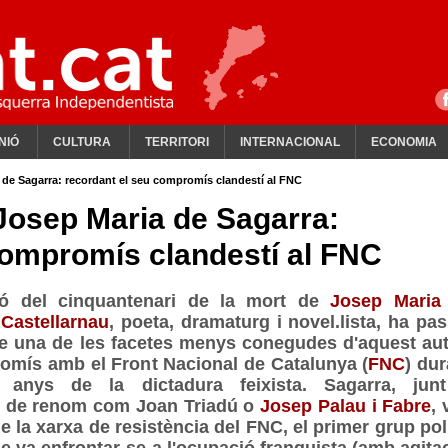
NIÓ
CULTURA
TERRITORI
INTERNACIONAL
ECONOMIA
 de Sagarra: recordant el seu compromís clandestí al FNC
Josep Maria de Sagarra:
compromís clandestí al FNC
ió del cinquantenari de la mort de
Josep Maria
 Castellarnau
, poeta, dramaturg i novel.lista, ha pas
re una de les facetes menys conegudes d'aquest aut
omís amb el Front Nacional de Catalunya (
FNC
) dur
 anys de la dictadura feixista. Sagarra, jun
s de renom com Joan Triadú o
Josep Palau i Fabre
, 
e la xarxa de resistència del FNC, el primer grup polí