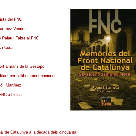
vista del FNC
rtínez Vendrell
de Palau i Fabre al FNC
 i Coral
mort a mans de la Gestapo
itant per l’alliberament nacional
ró i Martínez
 FNC a Lleida
nal de Catalunya a la dècada dels cinquanta