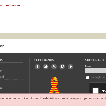
rtínez Vendrell
ícia
TS
SEGUEIX-NOS
SUBSCRIU-TE 
Nom
es
tal
He llegit i a
ra
e tercers- per recopilar informació estadística sobre la navegació i per mostrar publi