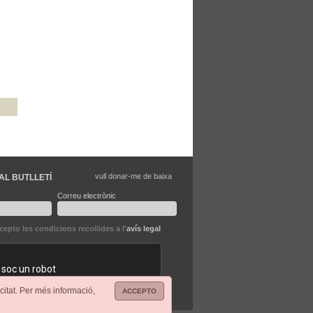
vull donar-me de baixa
AL BUTLLETÍ
Correu electrònic
ccepto les condicions recollides a l'
avís legal
citat. Per més informació,
ACCEPTO