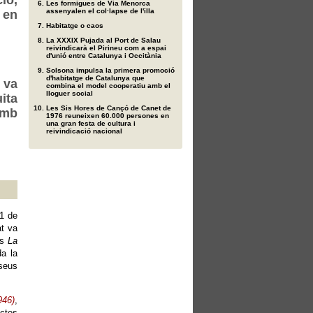
ió,
Les formigues de Via Menorca
assenyalen el col·lapse de l'illa
 en
Habitatge o caos
La XXXIX Pujada al Port de Salau
reivindicarà el Pirineu com a espai
d'unió entre Catalunya i Occitània
Solsona impulsa la primera promoció
d'habitatge de Catalunya que
 va
combina el model cooperatiu amb el
lloguer social
ita
Les Sis Hores de Cançó de Canet de
amb
1976 reuneixen 60.000 persones en
una gran festa de cultura i
reivindicació nacional
 1 de
at va
ls
La
a la
 seus
946)
,
actes