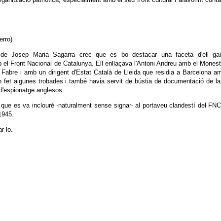
erro)
de Josep Maria Sagarra crec que es bo destacar una faceta d'ell gai
 el Front Nacional de Catalunya. Ell enllaçava l'Antoni Andreu amb el Monest
Fabre i amb un dirigent d'Estat Català de Lleida que residia a Barcelona a
 fet algunes trobades i també havia servit de bústia de documentació de l
 d'espionatge anglesos.
 que es va inclouré -naturalment sense signar- al portaveu clandestí del FN
1945.
r-lo.