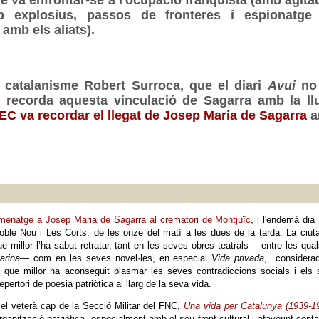
e va enfrontar-se a l'ocupació franquista (amb agitac
 explosius, passos de fronteres i espionatge
 amb els aliats).
el catalanisme Robert Surroca, que el diari
Avui
no
 recorda aquesta vinculació de Sagarra amb la llu
IEC va recordar el llegat de Josep Maria de Sagarra
menatge a Josep Maria de Sagarra al crematori de Montjuïc
, i l'endemà dia
le Nou i Les Corts, de les onze del matí a les dues de la tarda. La ciut
 millor l’ha sabut retratar, tant en les seves obres teatrals —entre les qua
arina
— com en les seves novel·les, en especial
Vida privada
, considerad
 que millor ha aconseguit plasmar les seves contradiccions socials i els
ertori de poesia patriòtica al llarg de la seva vida.
l veterà cap de la Secció Militar del FNC,
Una vida per Catalunya (1939-1
rganització patriòtica, especialment amb el seu front cultural i afavorint cont