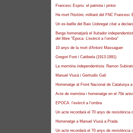
Francesc Espriu: el patriota i pintor
Ha mort l'històric militant del FNC Francesc 
Un ex-batlle del Baix Llobregat citat a declar
Berga homenatjarà el lluitador independent
del llibre "Època: L’exèrcit a l’ombra"
10 anys de la mort d'Antoní Massaguer
Gregori Font i Catibiela (1913-1991)
La memòria independentista: Ramon Subirats
Manuel Viusà i Gertrudis Galí
Homenatge al Front Nacional de Catalunya 
Acte de memòria i homenatge en el 70è aniv
EPOCA: l’exèrcit a l’ombra
Un acte recordarà el 70 anys de resistència
Homenatge a Manuel Viusà a Prada
Un acte recordarà el 70 anys de resistència