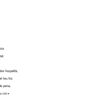
sta
at.
 l'espatlla,
 teu foc
e pena,
 cor.
»