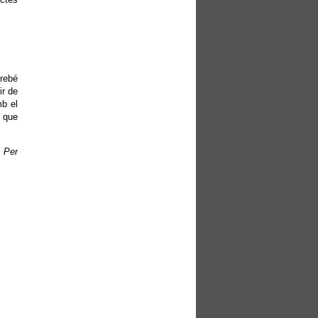
rebé
ir de
mb el
a que
C
Per