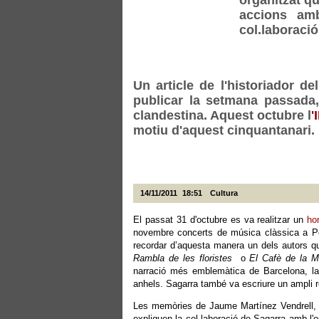
organitzat qu
accions amb
col.laboració
Un article de l'historiador d
publicar la setmana passada,
clandestina. Aquest octubre l
'
motiu d'aquest cinquantanari.
.
14/11/2011
18:51
Cultura
El passat 31 d'octubre es va realitzar un
ho
novembre concerts de música clàssica a Pob
recordar d’aquesta manera un dels autors que
Rambla de les floristes
o
El Cafè de la M
narració més emblemàtica de Barcelona, la
anhels. Sagarra també va escriure un ampli rep
Les memòries de Jaume Martínez Vendrell, e
expliquen la col.laboració de Sagarra amb l'o