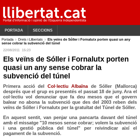
PORTADA
SECCIONS
Portada
Drets i Llibertats
Els veïns de Sóller i Fornalutx porten quasi un any
sense cobrar la subvenció del túnel
22/08/2011
15:23
Els veïns de Sóller i Fornalutx porten
quasi un any sense cobrar la
subvenció del túnel
Primera acció del
Col·lectiu Albaïna
de Sóller (Mallorca)
després que el grup es presentés el passat 18 de juny. Ara el
col·lectiu vol denunciar que fa deu mesos que el govern
balear no abona la subvenció que des del 2003 reben dels
veïns de Sóller i Fornalutx per la gratuïtat del Túnel de Sóller.
En aquest sentit, van penjar una pancarta davant del túnel
amb el missatge "10 mesos sense cobrar; volem la subvenció
i una gestió pública del túnel" per reivindicar així el
pagament de la subvenció.