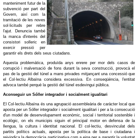
manteniment futur de la
subvenció per part del
Govern, així com la
tramitació de les noves
sol·licituds per rebre
l'ajut. Denuncia també
la manca d'interès del
consistori solleric en
exercir pressió per
garantir els drets dels seus ciutadans.
Aquesta problemàtica, produïda anys enrere per mor dels casos de
corrupció i malversació de fons durant la seva construcció, provocà el
pas de la gestió del túnel a mans privades mitjançant una concessió que
el Col·lectiu Albaïna considera excessiva. En conseqüència, l'entitat
advoca també perquè la gestió del túnel esdevingui pública.
Aconseguir un Sóller integrador i socialment igualitari
El Col·lectiu Albaïna és una agrupació assembleària de caràcter local que
aposta per un Sóller integrador i socialment igualitari i per a la consecució
d'un model de desenvolupament econòmic, social i territorial sostenible i
ecològic, on els municipis siguin el principal motor en defensa de la
llengua, la cultura i identitat nacional. El col·lectiu, desvinculat dels
partits polítics actuals, aposta per la política de base i ciutadana i
reivindica la democràcia participativa com a eina per a garantir la voluntat