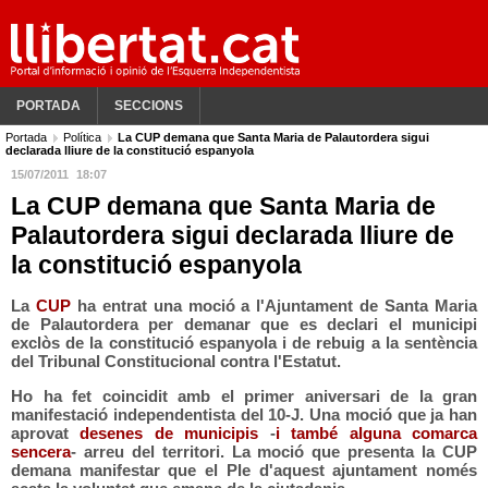
PORTADA
SECCIONS
Portada
Política
La CUP demana que Santa Maria de Palautordera sigui
declarada lliure de la constitució espanyola
15/07/2011
18:07
La CUP demana que Santa Maria de
Palautordera sigui declarada lliure de
la constitució espanyola
La
CUP
ha entrat una moció a l'Ajuntament de Santa Maria
de Palautordera per demanar que es declari el municipi
exclòs de la constitució espanyola i de rebuig a la sentència
del Tribunal Constitucional contra l'Estatut.
Ho ha fet coincidit amb el primer aniversari de la gran
manifestació independentista del 10-J. Una moció que ja han
aprovat
desenes de municipis
-
i també alguna comarca
sencera
- arreu del territori. La moció que presenta la CUP
demana manifestar que el Ple d'aquest ajuntament només