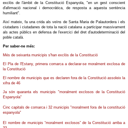
exclòs de l'àmbit de la Constitució Espanyola, "en un gest conscient
d'afirmació nacional i democràtica, de resposta a aquesta sentència
humiliant".
Així mateix, fa una crida als veïns de Santa Maria de Palautordera i els
ciutadans i ciutadanes de tota la nació catalana a participar massivament
als actes públics en defensa de l'exercici del dret d'autodeterminació del
poble català.
Per saber-ne més:
Més de seixanta municipis s'han exclòs de la Constitució
El Pla de l'Estany, primera comarca a declarar-se moralment exclosa de
la Constitució
El nombre de municipis que es declaren fora de la Constitució assoleix la
xifra de 46
Ja són quaranta els municipis "moralment exclosos de la Constitució
Espanyola"
Cinc capitals de comarca i 32 municipis "moralment fora de la constitució
espanyola"
El nombre de municipis “moralment exclosos” de la Constitució arriba a
33