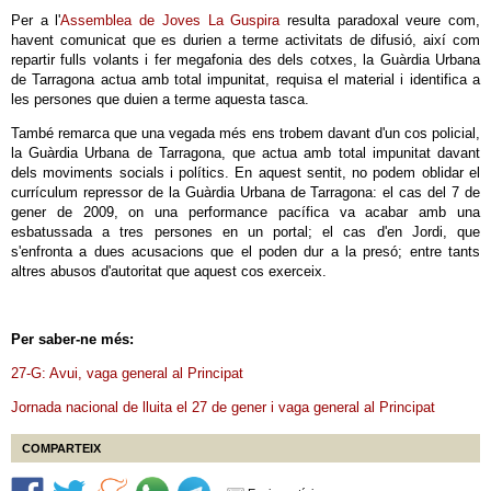
Per a l'
Assemblea de Joves La Guspira
resulta paradoxal veure com,
havent comunicat que es durien a terme activitats de difusió, així com
repartir fulls volants i fer megafonia des dels cotxes, la Guàrdia Urbana
de Tarragona actua amb total impunitat, requisa el material i identifica a
les persones que duien a terme aquesta tasca.
També remarca que una vegada més ens trobem davant d'un cos policial,
la Guàrdia Urbana de Tarragona, que actua amb total impunitat davant
dels moviments socials i polítics. En aquest sentit, no podem oblidar el
currículum repressor de la Guàrdia Urbana de Tarragona: el cas del 7 de
gener de 2009, on una performance pacífica va acabar amb una
esbatussada a tres persones en un portal; el cas d'en Jordi, que
s'enfronta a dues acusacions que el poden dur a la presó; entre tants
altres abusos d'autoritat que aquest cos exerceix.
Per saber-ne més:
27-G: Avui, vaga general al Principat
Jornada nacional de lluita el 27 de gener i vaga general al Principat
COMPARTEIX