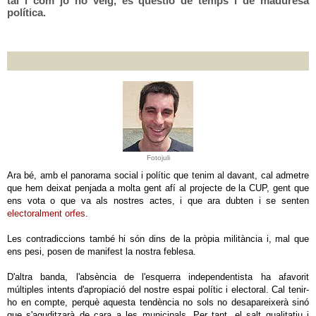
tal i com jo ho veig, és qüestió de temps i de maduresa
política.
Fotojuli
Ara bé, amb el panorama social i polític que tenim al davant, cal admetre
que hem deixat penjada a molta gent afí al projecte de la CUP, gent que
ens vota o que va als nostres actes, i que ara dubten i se senten
electoralment orfes
.
Les contradiccions també hi són dins de la pròpia militància i, mal que
ens pesi, posen de manifest la nostra feblesa.
D'altra banda, l'absència de l'esquerra independentista ha afavorit
múltiples intents d'apropiació del nostre espai polític i electoral. Cal tenir-
ho en compte, perquè aquesta tendència no sols no desapareixerà sinó
que s'aguditzarà de cara a les municipals. Per tant, el salt qualitatiu i