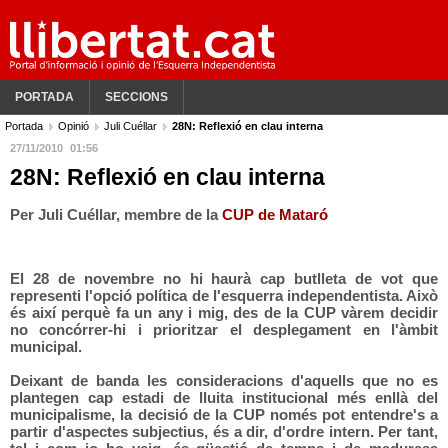
PORTADA
SECCIONS
Portada
Opinió
Juli Cuéllar
28N: Reflexió en clau interna
27/11/2010
01:56
28N: Reflexió en clau interna
Per Juli Cuéllar, membre de la
CUP de Mataró
El 28 de novembre no hi haurà cap butlleta de vot que
representi l'opció política de l'esquerra independentista. Això
és així perquè fa un any i mig, des de la CUP vàrem decidir
no concórrer-hi i prioritzar el desplegament en l'àmbit
municipal.
Deixant de banda les consideracions d'aquells que no es
plantegen cap estadi de lluita institucional més enllà del
municipalisme, la decisió de la CUP només pot entendre's a
partir d'aspectes subjectius, és a dir, d'ordre intern. Per tant,