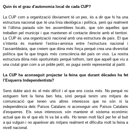
Quin és el grau d'autonomia local de cada CUP?
La CUP com a organització òbviament té un pes, és a dir que hi ha una
estructura nacional que té una línia ideològica i política, però qui realment
té l’última paraula són les assemblees locals, que són aquelles que
treballen pel municipi i que mantenen el contacte directe amb el territori.
La CUP és una organització nacional amb una estructura de país. El que
s’intenta és mantenir l’estira-i-arronsa entre l’estructura nacional i
l’assambleària, que creiem que dóna més força perquè crea una diversitat
política que fa que tinguis més consciència del país on vius. La nostra
estructura dóna més oportunitats perquè tothom, tant que aquell que viu a
una ciutat gran com a un poble petit, es pugui sentir representat al partit.
La CUP ha aconseguit projectar la feina que durant dècades ha fet
l’Esquerra Independentista?
Sens dubte això és el més difícil i el que ens costa més. No perquè no
estiguem fent la feina ben feta, sinó perquè tenim uns mitjans de
comunicació que tenen uns altres interessos que no són ni la
independència dels Països Catalans ni aconseguir uns Països Catalans
d’esquerres. Els seus interessos són mantenir el sistema econòmic
actual que és el que els hi va bé a ells. Ho tenen molt fàcil per fer el buit
a qui vulguin i no aparèixer als mitjans realment et dificulta molt la feina a
nivell nacional.