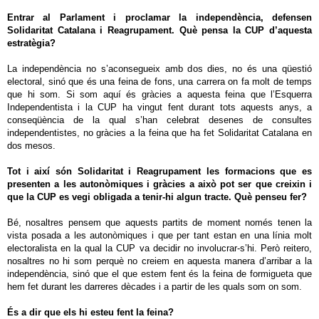
Entrar al Parlament i proclamar la independència, defensen
Solidaritat Catalana i Reagrupament. Què pensa la CUP d’aquesta
estratègia?
La independència no s’aconsegueix amb dos dies, no és una qüestió
electoral, sinó que és una feina de fons, una carrera on fa molt de temps
que hi som. Si som aquí és gràcies a aquesta feina que l’Esquerra
Independentista i la CUP ha vingut fent durant tots aquests anys, a
conseqüència de la qual s’han celebrat desenes de consultes
independentistes, no gràcies a la feina que ha fet Solidaritat Catalana en
dos mesos.
Tot i així són Solidaritat i Reagrupament les formacions que es
presenten a les autonòmiques i gràcies a això pot ser que creixin i
que la CUP es vegi obligada a tenir-hi algun tracte. Què penseu fer?
Bé, nosaltres pensem que aquests partits de moment només tenen la
vista posada a les autonòmiques i que per tant estan en una línia molt
electoralista en la qual la CUP va decidir no involucrar-s’hi. Però reitero,
nosaltres no hi som perquè no creiem en aquesta manera d’arribar a la
independència, sinó que el que estem fent és la feina de formigueta que
hem fet durant les darreres dècades i a partir de les quals som on som.
És a dir que els hi esteu fent la feina?