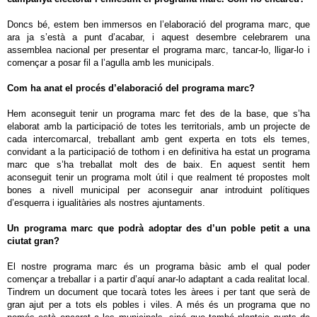
Doncs bé, estem ben immersos en l’elaboració del programa marc, que
ara ja s’està a punt d’acabar, i aquest desembre celebrarem una
assemblea nacional per presentar el programa marc, tancar-lo, lligar-lo i
començar a posar fil a l’agulla amb les municipals.
Com ha anat el procés d’elaboració del programa marc?
Hem aconseguit tenir un programa marc fet des de la base, que s’ha
elaborat amb la participació de totes les territorials, amb un projecte de
cada intercomarcal, treballant amb gent experta en tots els temes,
convidant a la participació de tothom i en definitiva ha estat un programa
marc que s’ha treballat molt des de baix. En aquest sentit hem
aconseguit tenir un programa molt útil i que realment té propostes molt
bones a nivell municipal per aconseguir anar introduint polítiques
d’esquerra i igualitàries als nostres ajuntaments.
Un programa marc que podrà adoptar des d’un poble petit a una
ciutat gran?
El nostre programa marc és un programa bàsic amb el qual poder
començar a treballar i a partir d’aquí anar-lo adaptant a cada realitat local.
Tindrem un document que tocarà totes les àrees i per tant que serà de
gran ajut per a tots els pobles i viles. A més és un programa que no