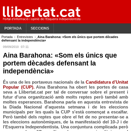
PORTADA
SECCIONS
Portada
Entrevistes
Aina Barahona: «Som els únics que portem dècades
defensant la independència»
09/09/2010
07:11
Aina Barahona: «Som els únics que
portem dècades defensant la
independència»
És una de les portaveus nacionals de la
Candidatura d’Unitat
Popular (CUP).
Aina Barahona ha obert les portes de casa
seva a
Llibertat.cat
per tal de conversar sobre el present i
futur d'una organització amb molts reptes però també amb
moltes esperances. Barahona parla en aquesta entrevista de
la Diada Nacional d'aquesta setmana i de les eleccions
municipals per les quals la CUP s'està començat a escalfar.
Però també dels reptes que obre el fet de no presentar-se a
les eleccions autonòmiques, de la manifestació del 10-J i de
l'Esquerra Independentista. Una conjuntura complicada però