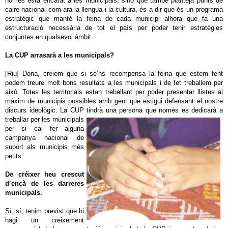
només està encarat a les municipals, sinó que també planteja punts de
caire nacional com ara la llengua i la cultura, és a dir que és un programa
estratègic que manté la feina de cada municipi alhora que fa una
estructuració necessària de tot el país per poder tenir estratègies
conjuntes en qualsevol àmbit.
La CUP arrasarà a les municipals?
[Riu] Dona, creiem que si se’ns recompensa la feina que estem fent
podem treure molt bons resultats a les municipals i de fet treballem per
això. Totes les territorials estan treballant per poder presentar llistes al
màxim de municipis possibles amb gent que estigui defensant el nostre
discurs ideològic. La CUP tindrà una persona que només es dedicarà a
treballar per les munici
pals
per si cal fer alguna
campanya nacional de
suport als municipis més
petits.
De créixer heu crescut
d’ençà de les darreres
municipals.
Sí, sí, tenim previst que hi
hagi un creixement