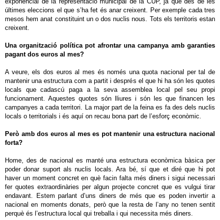
exponencial de la representació municipal de la CUP, ja que des de les
últimes eleccions el que s’ha fet és anar creixent. Per exemple cada tres
mesos hem anat constituint un o dos nuclis nous. Tots els territoris estan
creixent.
Una organització política pot afrontar una campanya amb garanties
pagant dos euros al mes?
A veure, els dos euros al mes és només una quota nacional per tal de
mantenir una estructura com a partit i després el que hi ha són les quotes
locals que cadascú paga a la seva assemblea local pel seu propi
funcionament. Aquestes quotes són lliures i són les que financen les
campanyes a cada territori. La major part de la feina es fa des dels nuclis
locals o territorials i és aquí on recau bona part de l’esforç econòmic.
Però amb dos euros al mes es pot mantenir una estructura nacional
forta?
Home, des de nacional es manté una estructura econòmica bàsica per
poder donar suport als nuclis locals. Ara bé, sí que et diré que hi pot
haver un moment concret en què facin falta més diners i sigui necessari
fer quotes extraordinàries per algun projecte concret que es vulgui tirar
endavant. Estem parlant d’uns diners de més que es poden invertir a
nacional en moments donats, però que la resta de l’any no tenen sentit
perquè és l’estructura local qui treballa i qui necessita més diners.