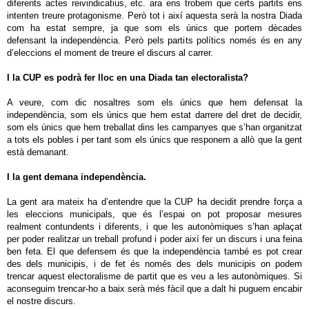
diferents actes reivindicatius, etc. ara ens trobem que certs partits ens
intenten treure protagonisme. Però tot i així aquesta serà la nostra Diada
com ha estat sempre, ja que som els únics que portem dècades
defensant la independència. Però pels partits polítics només és en any
d’eleccions el moment de treure el discurs al carrer.
I la CUP es podrà fer lloc en una Diada tan electoralista?
A veure, com dic nosaltres som els únics que hem defensat la
independència, som els únics que hem estat darrere del dret de decidir,
som els únics que hem treballat dins les campanyes que s’han organitzat
a tots els pobles i per tant som els únics que responem a allò que la gent
està demanant.
I la gent demana independència.
La gent ara mateix ha d’entendre que la CUP ha decidit prendre força a
les eleccions municipals, que és l’espai on pot proposar mesures
realment contundents i diferents, i que les autonòmiques s’han aplaçat
per poder realitzar un treball profund i poder així fer un discurs i una feina
ben feta. El que defensem és que la independència també es pot crear
des dels municipis, i de fet és només des dels municipis on podem
trencar aquest electoralisme de partit que es veu a les autonòmiques. Si
aconseguim trencar-ho a baix serà més fàcil que a dalt hi puguem encabir
el nostre discurs.