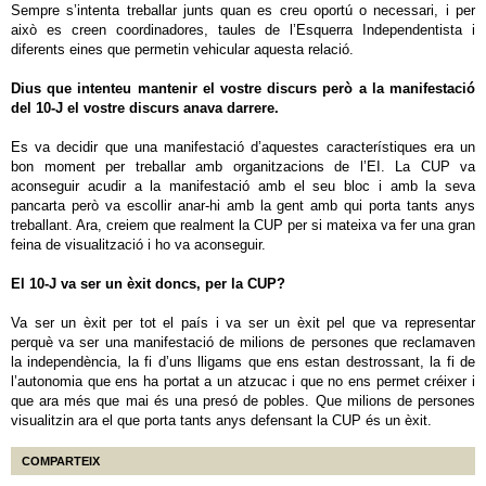
Sempre s’intenta treballar junts quan es creu oportú o necessari, i per
això es creen coordinadores, taules de l’Esquerra Independentista i
diferents eines que permetin vehicular aquesta relació.
Dius que intenteu mantenir el vostre discurs però a la manifestació
del 10-J el vostre discurs anava darrere.
Es va decidir que una manifestació d’aquestes característiques era un
bon moment per treballar amb organitzacions de l’EI. La CUP va
aconseguir acudir a la manifestació amb el seu bloc i amb la seva
pancarta però va escollir anar-hi amb la gent amb qui porta tants anys
treballant. Ara, creiem que realment la CUP per si mateixa va fer una gran
feina de visualització i ho va aconseguir.
El 10-J va ser un èxit doncs, per la CUP?
Va ser un èxit per tot el país i va ser un èxit pel que va representar
perquè va ser una manifestació de milions de persones que reclamaven
la independència, la fi d’uns lligams que ens estan destrossant, la fi de
l’autonomia que ens ha portat a un atzucac i que no ens permet créixer i
que ara més que mai és una presó de pobles. Que milions de persones
visualitzin ara el que porta tants anys defensant la CUP és un èxit.
COMPARTEIX