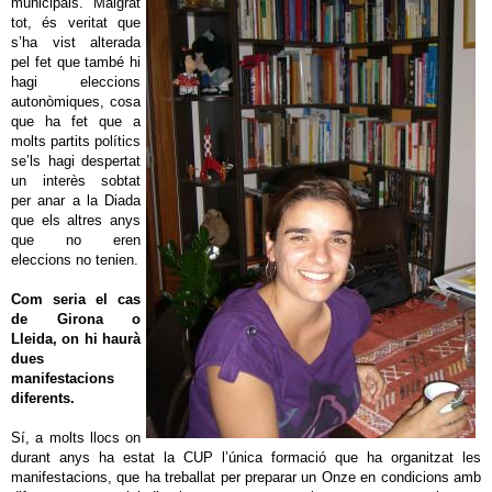
municipals. Malgrat
tot, és veritat que
s’ha vist alterada
pel fet que també hi
hagi eleccions
autonòmiques, cosa
que ha fet que a
molts partits polítics
se’ls hagi despertat
un interès sobtat
per anar a la Diada
que els altres anys
que no eren
eleccions no tenien.
Com seria el cas
de Girona o
Lleida, on hi haurà
dues
manifestacions
diferents.
Sí, a molts llocs on
durant anys ha estat la CUP l’única formació que ha organitzat les
manifestacions, que ha treballat per preparar un Onze en condicions amb