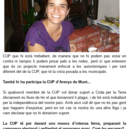
CUP que hi està treballant, de manera que no hi podem pas estar en
contra ni tampoc li podem posar pals a les rodes, però sí que entenem
que és un projecte merament enfocat a les autonòmiques i per tant
diferent del de la CUP, que té la vista posada a les municipals.
També hi ha participa la CUP d’Arenys de Munt...
Si qualsevol membre de la CUP vol donar suport a Crida per la Terra
òbviament és lliure de fer el que bonament li plagui, i de fet està treballant
per la independència del nostre país. Amb això vull dir que no és pas gent
que haguem d’expulsar, però en tot cas la nostra és una altra lliga i ja
vam declarar que no hi donaríem suport.
La CUP té per davant uns mesos d’intensa feina, preparant la
campanya electoral i enllestint el programa marc. Com ho encareu?