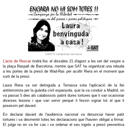
136272 campanya sat laura
L'acte de Rescat
tindrà lloc el dissabte 21 d'agost a les set del vespre a
la plaça Raspall de Barcelona, mentre que SAT ha organitzat una rebuda
a les portes de la presó de Wad-Ras per acollir Riera en el moment que
surti de la presó.
Laura Riera va ser detinguda a Terrassa sota l'aplicació de la llei
antiterrorista per la guàrdia civil espanyola, que la va conduir a Madrid, on
va passar 5 dies als calabossos patint dures tortures que li van ocasionar
diverses lesions i que van servir perquè li fessin signar tot el que li
posessin pel davant.
En declarar davant de l'audiència nacional va denunciar haver patit
tortures i va desmentir totes les declaracions que l'havien obligat a firmar.
El jutge no en va fer cas i va ordenar el seu ingrés a presó preventiva