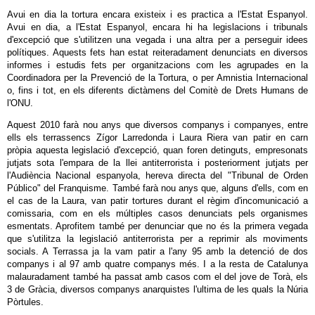
Avui en dia la tortura encara existeix i es practica a l'Estat Espanyol.
Avui en dia, a l'Estat Espanyol, encara hi ha legislacions i tribunals
d'excepció que s'utilitzen una vegada i una altra per a perseguir idees
polítiques. Aquests fets han estat reiteradament denunciats en diversos
informes i estudis fets per organitzacions com les agrupades en la
Coordinadora per la Prevenció de la Tortura, o per Amnistia Internacional
o, fins i tot, en els diferents dictàmens del Comitè de Drets Humans de
l'ONU.
Aquest 2010 farà nou anys que diversos companys i companyes, entre
ells els terrassencs Zígor Larredonda i Laura Riera van patir en carn
pròpia aquesta legislació d'excepció, quan foren detinguts, empresonats
jutjats sota l'empara de la llei antiterrorista i posteriorment jutjats per
l'Audiència Nacional espanyola, hereva directa del "Tribunal de Orden
Público" del Franquisme. També farà nou anys que, alguns d'ells, com en
el cas de la Laura, van patir tortures durant el règim d'incomunicació a
comissaria, com en els múltiples casos denunciats pels organismes
esmentats. Aprofitem també per denunciar que no és la primera vegada
que s'utilitza la legislació antiterrorista per a reprimir als moviments
socials. A Terrassa ja la vam patir a l'any 95 amb la detenció de dos
companys i al 97 amb quatre companys més. I a la resta de Catalunya
malauradament també ha passat amb casos com el del jove de Torà, els
3 de Gràcia, diversos companys anarquistes l'ultima de les quals la Núria
Pòrtules.