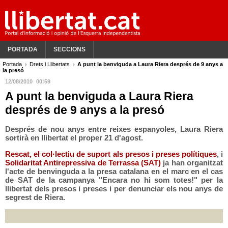
PORTADA
SECCIONS
Portada
Drets i Llibertats
A punt la benviguda a Laura Riera després de 9 anys a
la presó
12/08/2010
00:59
A punt la benviguda a Laura Riera
després de 9 anys a la presó
Després de nou anys entre reixes espanyoles, Laura Riera
sortirà en llibertat el proper 21 d'agost.
Rescat, el col·lectiu de suport als presos i preses polítiques
, i
Solidaritat Antirepressiva de Terrassa (SAT)
ja han organitzat
l'acte de benvinguda a la presa catalana en el marc en el cas
de SAT de la campanya "Encara no hi som totes!" per la
llibertat dels presos i preses i per denunciar els nou anys de
segrest de Riera.