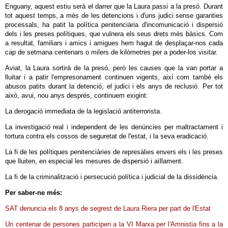
Enguany, aquest estiu serà el darrer que la Laura passi a la presó. Durant
tot aquest temps, a més de les detencions i d'uns judici sense garanties
processals, ha patit la política penitenciària d'incomunicació i dispersió
dels i les preses polítiques, que vulnera els seus drets més bàsics. Com
a resultat, familiars i amics i amigues hem hagut de desplaçar-nos cada
cap de setmana centenars o milers de kilòmetres per a poder-los visitar.
Aviat, la Laura sortirà de la presó, però les causes que la van portar a
lluitar i a patir l'empresonament continuen vigents, així com també els
abusos patits durant la detenció, el judici i els anys de reclusió. Per tot
això, avui, nou anys després, continuem exigint:
La derogació immediata de la legislació antiterrorista.
La investigació real i independent de les denúncies per maltractament i
tortura contra els cossos de seguretat de l'estat, i la seva eradicació.
La fi de les polítiques penitenciàries de represàlies envers els i les preses
que lluiten, en especial les mesures de dispersió i aïllament.
La fi de la criminalització i persecució política i judicial de la dissidència.
Per saber-ne més:
SAT denuncia els 8 anys de segrest de Laura Riera per part de l'Estat
Un centenar de persones participen a la VI Marxa per l'Amnistia fins a la