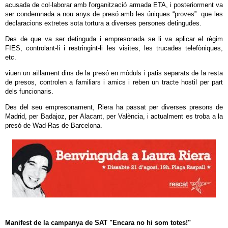
acusada de col·laborar amb l'organització armada ETA, i posteriorment va
ser condemnada a nou anys de presó amb les úniques “proves” que les
declaracions extretes sota tortura a diverses persones detingudes.
Des de que va ser detinguda i empresonada se li va aplicar el règim
FIES, controlant-li i restringint-li les visites, les trucades telefòniques,
etc.
viuen un aïllament dins de la presó en mòduls i patis separats de la resta
de presos, controlen a familiars i amics i reben un tracte hostil per part
dels funcionaris.
Des del seu empresonament, Riera ha passat per diverses presons de
Madrid, per Badajoz, per Alacant, per València, i actualment es troba a la
presó de Wad-Ras de Barcelona.
Manifest de la campanya de SAT "Encara no hi som totes!"