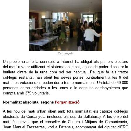
Cerdanyola
Un problema amb la connexió a Internet ha obligat els primers electors
del matí a votar utilitzant el sistema anticipat, enlloc de poder dipositar la
butlleta dintre de la urna com sol ser habitual. Pel que fa als tretze
col·legis restants, han obert les seves portes puntualment a les 9 del
matí i les votacions es poden dur a terme normalment. Un total de 49.000
persones estan cridades a les urnes a la consulta cerdanyolenca que
compta amb 375 voluntaris.
Normalitat absoluta, segons
l'organització
A les nou del matí s’han obert amb tota normalitat els catorze col·legis
electorals de Cerdanyola (inclosos els dos de Ballaterra). A les onze del
matí és previst que el conseller de Cultura i Mitjans de Comunicació,
Joan Manuel Tresserras, voti a l’Ateneu, acompanyat del diputat d'ERC