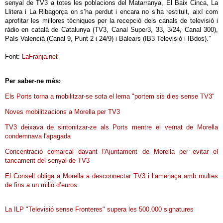
senyal de TV3 a totes les poblacions del Matarranya, El Baix Cinca, La
Llitera i La Ribagorça on s’ha perdut i encara no s’ha restituit, així com
aprofitar les millores tècniques per la recepció dels canals de televisió i
ràdio en català de Catalunya (TV3, Canal Super3, 33, 3/24, Canal 300),
País Valencià (Canal 9, Punt 2 i 24/9) i Balears (IB3 Televisió i IBdos).”
Font:
LaFranja.net
Per saber-ne més:
Els Ports torna a mobilitzar-se sota el lema "portem sis dies sense TV3"
Noves mobilitzacions a Morella per TV3
TV3 deixava de sintonitzar-ze als Ports mentre el veïnat de Morella
condemnava l'apagada
Concentració comarcal davant l'Ajuntament de Morella per evitar el
tancament del senyal de TV3
El Consell obliga a Morella a desconnectar TV3 i l’amenaça amb multes
de fins a un milió d’euros
La ILP "Televisió sense Fronteres" supera les 500.000 signatures