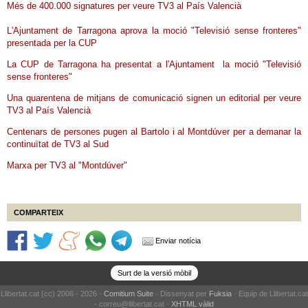
Més de 400.000 signatures per veure TV3 al País Valencià
L'Ajuntament de Tarragona aprova la moció "Televisió sense fronteres"
presentada per la CUP
La CUP de Tarragona ha presentat a l'Ajuntament la moció "Televisió
sense fronteres"
Una quarentena de mitjans de comunicació signen un editorial per veure
TV3 al País Valencià
Centenars de persones pugen al Bartolo i al Montdúver per a demanar la
continuïtat de TV3 al Sud
Marxa per TV3 al "Montdúver"
COMPARTEIX
Enviar notícia
Surt de la versió mòbil
Llibertat.cat (cc) 2006 - 2026 ·
Comitium Suite
· Dissenyat per
Fuksia
· Equip de Llibertat.cat
- correu@llibertat.cat ·
XHTML vàlid