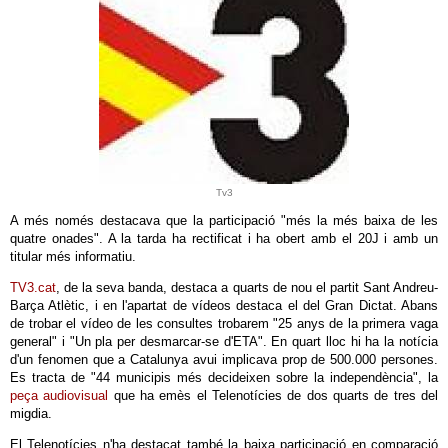
Tv3
A més només destacava que la participació "més la més baixa de les
quatre onades". A la tarda ha rectificat i ha obert amb el 20J i amb un
titular més informatiu.
TV3.cat
, de la seva banda, destaca a quarts de nou el partit Sant Andreu-
Barça Atlètic, i en l'apartat de vídeos destaca el del Gran Dictat. Abans
de trobar el vídeo de les consultes trobarem "25 anys de la primera vaga
general" i "Un pla per desmarcar-se d'ETA". En quart lloc hi ha la notícia
d'un fenomen que a Catalunya avui implicava prop de 500.000 persones.
Es tracta de "44 municipis més decideixen sobre la independència", la
peça audiovisual
que ha emès el Telenotícies de dos quarts de tres del
migdia.
El Telenotícies n'ha destacat també la baixa participació en comparació