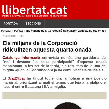
PORTADA
SECCIONS
Portada
Política
Els mitjans de la Corporació ridiculitzen aquesta quarta onada
20/06/2010
19:06
Els mitjans de la Corporació
ridiculitzen aquesta quarta onada
Catalunya Informació
entrevista només una partidària del
"no" i destaca "la baixa participació" d'aquesta onada
mencionant, a les set de la tarda, els resultats de la una del
migdia -quan la Coordinadora ja ha comunicat els de les sis.
El
3cat24.cat
ha tingut tot el dia la notícia a una posició
marginal, prioritzant al matí el temps que feia a la platja o el
l'acord entre Batasuna i EA al migdia.