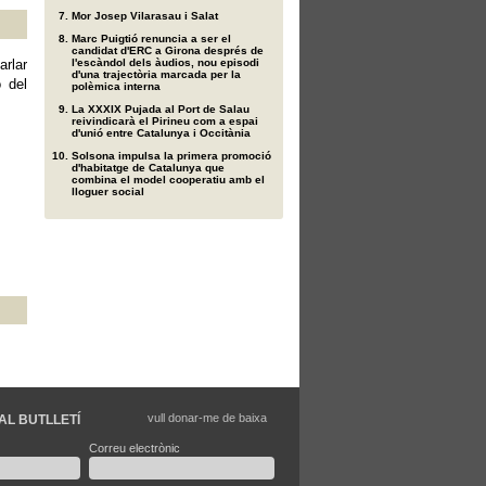
Mor Josep Vilarasau i Salat
Marc Puigtió renuncia a ser el
candidat d'ERC a Girona després de
arlar
l'escàndol dels àudios, nou episodi
d'una trajectòria marcada per la
 del
polèmica interna
La XXXIX Pujada al Port de Salau
reivindicarà el Pirineu com a espai
d'unió entre Catalunya i Occitània
Solsona impulsa la primera promoció
d'habitatge de Catalunya que
combina el model cooperatiu amb el
lloguer social
vull donar-me de baixa
AL BUTLLETÍ
Correu electrònic