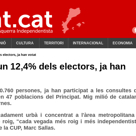
NIÓ
CULTURA
TERRITORI
INTERNACIONAL
ECONOMIA
 electors, ja han votat
n 12,4% dels electors, ja han
0.760 persones, ja han participat a les consultes 
n 47 poblacions del Principat. Mig milió de catala
rnes.
adament urbà i concentrat a l'àrea metropolitana
ó roig, "cada vegada més roig i més independentist
 la CUP, Marc Sallas.