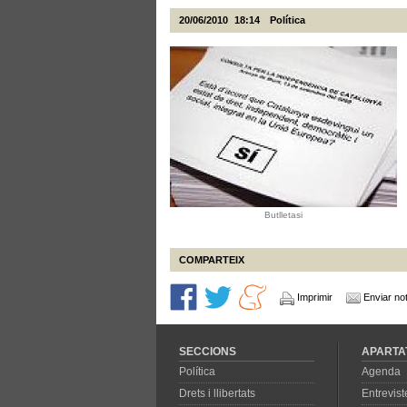
20/06/2010
18:14
Política
Butlletasi
COMPARTEIX
Imprimir
Enviar not
SECCIONS
APARTA
Política
Agenda
Drets i llibertats
Entrevist