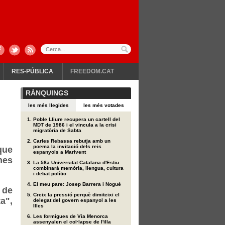
RES-PÚBLICA
FREEDOM.CAT
RÀNQUINGS
les més llegides
les més votades
Poble Lliure recupera un cartell del
MDT de 1986 i el vincula a la crisi
migratòria de Sabta
Carles Rebassa rebutja amb un
poema la invitació dels reis
que
espanyols a Marivent
nes
La 58a Universitat Catalana d'Estiu
combinarà memòria, llengua, cultura
i debat polític
El meu pare: Josep Barrera i Nogué
 de
Creix la pressió perquè dimiteixi el
a",
delegat del govern espanyol a les
Illes
Les formigues de Via Menorca
assenyalen el col·lapse de l'illa