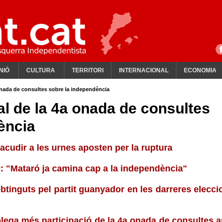
NIÓ
CULTURA
TERRITORI
INTERNACIONAL
ECONOMIA
onada de consultes sobre la independència
l de la 4a onada de consultes
ència
cudir a les urnes aposten per la ruptura
P: "Mataró ja camina cap a la independència"
obtinguts pel partit guanyador en les darreres elecci
lega més participació de la 4a onada de consultes 