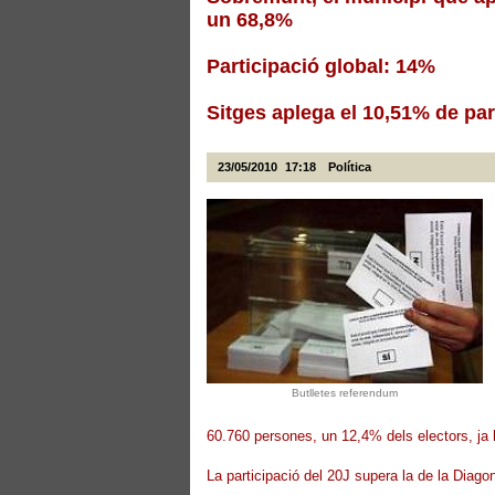
un 68,8%
Participació global: 14%
Sitges aplega el 10,51% de par
23/05/2010
17:18
Política
Butlletes referendum
60.760 persones, un 12,4% dels electors, ja 
La participació del 20J supera la de la Diago