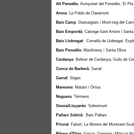
Alt Penedès
: Avinyonet del Penedès, El Pla
Anoia
: La Pobla de Claramunt
Baix Camp
: Duesaigües i Mont-roig del Cam
Baix Empordà
: Calonge-Sant Antoni i Santa 
Baix Llobregat
: Cornellà de Llobregat, Espl
Baix Penedès:
Masllorenç i Santa Oliva
Cerdanya
: Bellver de Cerdanya, Guils de Ce
Conca de Barberà
; Sarral
Garraf
: Sitges
Maresme
: Mataró i Òrrius
Noguera
: Térmens
Osona/Lluçanès
: Sobremunt
Pallars Sobirà:
Baix Pallars
Priorat
: Falset, La Morera del Montsant-Scal
Ribera d'Ebre
: Garcia, Ginestar i Móra la N