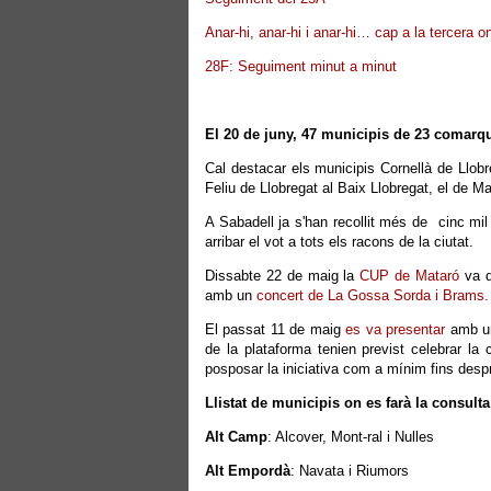
Anar-hi, anar-hi i anar-hi… cap a la tercera
28F: Seguiment minut a minut
El 20 de juny, 47 municipis de 23 comarq
Cal destacar els municipis Cornellà de Llob
Feliu de Llobregat al Baix Llobregat, el de M
A Sabadell ja s'han recollit més de cinc mil 
arribar el vot a tots els racons de la ciutat.
Dissabte 22 de maig la
CUP de Mataró
va 
amb un
concert de La Gossa Sorda i Brams.
El passat 11 de maig
es va presentar
amb un
de la plataforma tenien previst celebrar la
posposar la iniciativa com a mínim fins despr
Llistat de municipis on es farà la consulta
Alt Camp
: Alcover, Mont-ral i Nulles
Alt Empordà
: Navata i Riumors