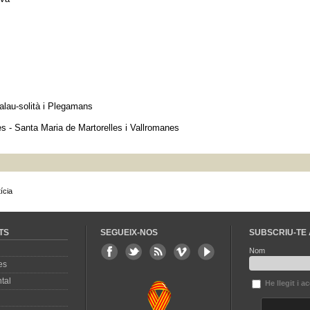
Palau-solità i Plegamans
s - Santa Maria de Martorelles i Vallromanes
ícia
TS
SEGUEIX-NOS
SUBSCRIU-TE 
Nom
es
tal
He llegit i a