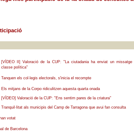
ticipació
[VÍDEO II] Valoració de la CUP: "La ciutadania ha enviat un missatge 
classe política"
Tanquen els col·legis electorals, s'inicia el recompte
Els mitjans de la Corpo ridiculitzen aquesta quarta onada
[VÍDEO] Valoració de la CUP: "Ens sentim pares de la criatura"
Tranquil·litat als municipis del Camp de Tarragona que avui fan consulta
han votat
nal de Barcelona