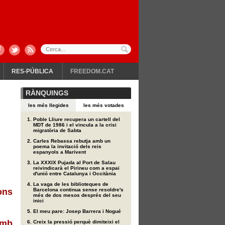
RES-PÚBLICA
FREEDOM.CAT
RÀNQUINGS
les més llegides
les més votades
Poble Lliure recupera un cartell del
MDT de 1986 i el vincula a la crisi
migratòria de Sabta
Carles Rebassa rebutja amb un
poema la invitació dels reis
espanyols a Marivent
La XXXIX Pujada al Port de Salau
reivindicarà el Pirineu com a espai
d'unió entre Catalunya i Occitània
La vaga de les biblioteques de
ons
Barcelona continua sense resoldre's
més de dos mesos després del seu
inici
El meu pare: Josep Barrera i Nogué
amb
Creix la pressió perquè dimiteixi el