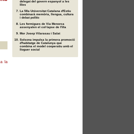
delegat del govern espanyol a les
Illes
La 58a Universitat Catalana d'Estiu
combinarà memòria, llengua, cultura
i debat polític
Les formigues de Via Menorca
assenyalen el col·lapse de l'illa
Mor Josep Vilarasau i Salat
Solsona impulsa la primera promoció
d'habitatge de Catalunya que
combina el model cooperatiu amb el
lloguer social
a la