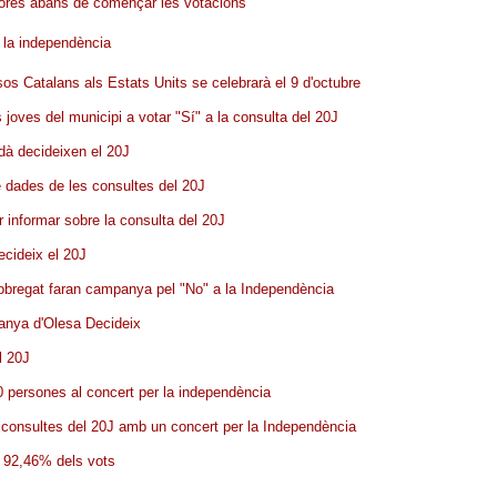
u hores abans de començar les votacions
 la independència
os Catalans als Estats Units se celebrarà el 9 d'octubre
 joves del municipi a votar "Sí" a la consulta del 20J
rdà decideixen el 20J
de dades de les consultes del 20J
r informar sobre la consulta del 20J
ecideix el 20J
obregat faran campanya pel "No" a la Independència
mpanya d'Olesa Decideix
el 20J
 persones al concert per la independència
consultes del 20J amb un concert per la Independència
n 92,46% dels vots