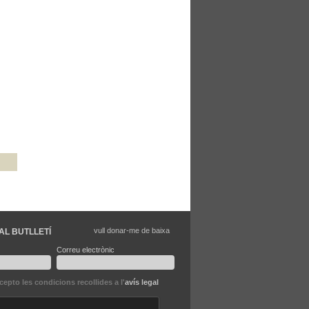
vull donar-me de baixa
AL BUTLLETÍ
Correu electrònic
ccepto les condicions recollides a l'
avís legal