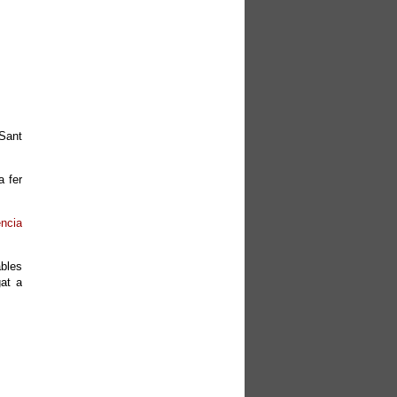
 Sant
a fer
ència
ables
gat a