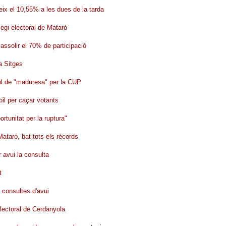
eix el 10,55% a les dues de la tarda
legi electoral de Mataró
assolir el 70% de participació
a Sitges
bol de "maduresa" per la CUP
il per caçar votants
tunitat per la ruptura"
ataró, bat tots els rècords
 avui la consulta
t
s consultes d'avui
electoral de Cerdanyola