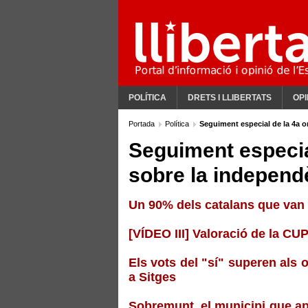
POLÍTICA
DRETS I LLIBERTATS
OPI
Portada
Política
Seguiment especial de la 4a 
Seguiment especia
sobre la independ
Un 90% dels catalans que van a
[VÍDEO III] Valoració de la CU
Els vots del "sí" superen als 
a Sitges
Sobremunt, el municipi que ap