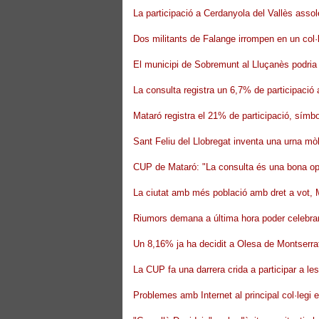
La participació a Cerdanyola del Vallès assol
Dos militants de Falange irrompen en un col·
El municipi de Sobremunt al Lluçanès podria 
La consulta registra un 6,7% de participació 
Mataró registra el 21% de participació, sím
Sant Feliu del Llobregat inventa una urna mòb
CUP de Mataró: "La consulta és una bona opor
La ciutat amb més població amb dret a vot, M
Riumors demana a última hora poder celebrar
Un 8,16% ja ha decidit a Olesa de Montserra
La CUP fa una darrera crida a participar a le
Problemes amb Internet al principal col·legi 