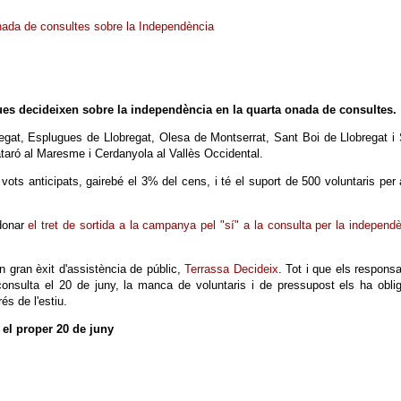
 onada de consultes sobre la Independència
ues decideixen sobre la independència en la quarta onada de consultes.
regat, Esplugues de Llobregat, Olesa de Montserrat, Sant Boi de Llobregat i
ataró al Maresme i Cerdanyola al Vallès Occidental.
vots anticipats, gairebé el 3% del cens, i té el suport de 500 voluntaris per 
donar
el tret de sortida a la campanya pel "sí" a la consulta per la independ
 gran èxit d'assistència de públic,
Terrassa Decideix
. Tot i que els respons
 consulta el 20 de juny, la manca de voluntaris i de pressupost els ha obli
és de l'estiu.
 el proper 20 de juny