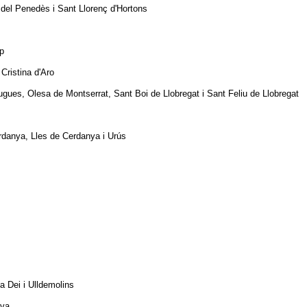
 del Penedès i Sant Llorenç d'Hortons
p
Cristina d'Aro
ugues, Olesa de Montserrat, Sant Boi de Llobregat i Sant Feliu de Llobregat
rdanya, Lles de Cerdanya i Urús
a Dei i Ulldemolins
ova