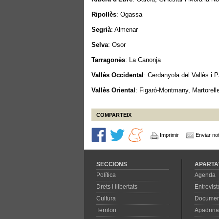
Ripollès
: Ogassa
Segrià
: Almenar
Selva
: Osor
Tarragonès
: La Canonja
Vallès Occidental
: Cerdanyola del Vallès i 
Vallès Oriental
: Figaró-Montmany, Martorelle
COMPARTEIX
Imprimir
Enviar not
SECCIONS
APARTA
Política
Agenda
Drets i llibertats
Entrevist
Cultura
Documen
Territori
Apadrina