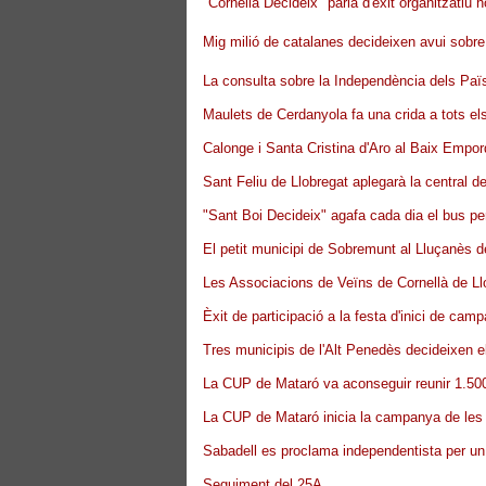
"Cornellà Decideix" parla d'èxit organitzati
Mig milió de catalanes decideixen avui sobre
La consulta sobre la Independència dels Païs
Maulets de Cerdanyola fa una crida a tots els
Calonge i Santa Cristina d'Aro al Baix Empo
Sant Feliu de Llobregat aplegarà la central 
"Sant Boi Decideix" agafa cada dia el bus pe
El petit municipi de Sobremunt al Lluçanès d
Les Associacions de Veïns de Cornellà de Ll
Èxit de participació a la festa d'inici de ca
Tres municipis de l'Alt Penedès decideixen 
La CUP de Mataró va aconseguir reunir 1.500
La CUP de Mataró inicia la campanya de les 
Sabadell es proclama independentista per u
Seguiment del 25A