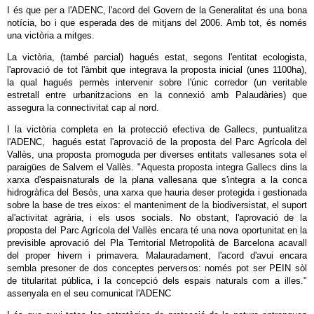
I és que per a l'ADENC, l'acord del Govern de la Generalitat és una bona
notícia, bo i que esperada des de mitjans del 2006. Amb tot, és només
una victòria a mitges.
La victòria, (també parcial) hagués estat, segons l'entitat ecologista,
l'aprovació de tot l'àmbit que integrava la proposta inicial (unes 1100ha),
la qual hagués permès intervenir sobre l'únic corredor (un veritable
estretall entre urbanitzacions en la connexió amb Palaudàries) que
assegura la connectivitat cap al nord.
I la victòria completa en la protecció efectiva de Gallecs, puntualitza
l'ADENC, hagués estat l'aprovació de la proposta del Parc Agrícola del
Vallès, una proposta promoguda per diverses entitats vallesanes sota el
paraigües de Salvem el Vallès. "Aquesta proposta integra Gallecs dins la
xarxa d'espaisnaturals de la plana vallesana que s'integra a la conca
hidrogràfica del Besòs, una xarxa que hauria deser protegida i gestionada
sobre la base de tres eixos: el manteniment de la biodiversistat, el suport
al'activitat agrària, i els usos socials. No obstant, l'aprovació de la
proposta del Parc Agrícola del Vallès encara té una nova oportunitat en la
previsible aprovació del Pla Territorial Metropolità de Barcelona acavall
del proper hivern i primavera. Malauradament, l'acord d'avui encara
sembla presoner de dos conceptes perversos: només pot ser PEIN sòl
de titularitat pública, i la concepció dels espais naturals com a illes."
assenyala en el seu comunicat l'ADENC