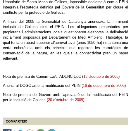
Urbanístic de Santa Maria de Gallecs, lapossible declaració com a PEIN
integrava l'estratègia definida pel Govern de la Generalitat per cloure el
conflicte per la protecció de Gallecs.
A finals del 2005 la Generalitat de Catalunya anunciava la imminent
inclusió de Gallecs dins el PEIN. Les al·legacions presentades per
propietaris i administracions locals qüestionaren aleshores la delimitació
inicialment proposada pel Departament de Medi Ambient i Habitatge, la
qual tenia un abast superior al'aprovat avui (unes 1050 ha) i mantenia una
certa coherència amb els principis que regeixen les estratègies de
conservació de la natura, en les quals la connectivitat pren un paper
rellevant.
Nota de premsa de Cànem-EaA i ADENC-EdC (
13 d'octubre de 2005
)
Anunci al DOGC amb la modificació del PEIN (
16 de desembre de 2005
)
Nota de premsa del Govern amb l'aprovació de la modificació del PEIN
per la inclusió de Gallecs (
20 d'octubre de 2009
)
COMPARTEIX