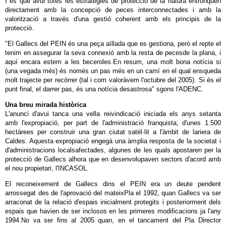
I és que avui totes les estratègies de protecció de la natura entronquen
directament amb la concepció de peces interconnectades i amb la
valorització a través d'una gestió coherent amb els principis de la
protecció.
"El Gallecs del PEIN és una peça aïllada que es gestiona, però el repte el
tenim en assegurar la seva connexió amb la resta de pecesde la plana, i
aquí encara estem a les beceroles.En resum, una molt bona notícia si
(una vegada més) és només un pas més en un camí en el qual ensqueda
molt trajecte per recórrer (tal i com valoràvem l'octubre del 2005). Si és el
punt final, el darrer pas, és una notícia desastrosa" sgons l'ADENC.
Una breu mirada històrica
L'anunci d'avui tanca una vella reivindicació iniciada els anys setanta
amb l'expropiació, per part de l'administració franquista, d'unes 1.500
hectàrees per construir una gran ciutat satèl·lit a l'àmbit de lariera de
Caldes. Aquesta expropiació engegà una àmplia resposta de la societat i
d'administracions localsafectades, algunes de les quals apostaren per la
protecció de Gallecs alhora que en desenvolupaven sectors d'acord amb
el nou propietari, l'INCASOL.
El reconeixement de Gallecs dins el PEIN era un deute pendent
arrossegat des de l'aprovació del mateixPla el 1992, quan Gallecs va ser
arraconat de la relació d'espais inicialment protegits i posteriorment dels
espais que havien de ser inclosos en les primeres modificacions ja l'any
1994.No va ser fins al 2005 quan, en el tancament del Pla Director