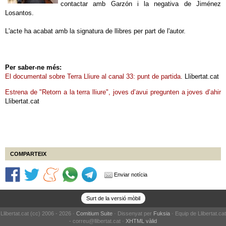
contactar amb Garzón i la negativa de Jiménez
Losantos.
L'acte ha acabat amb la signatura de llibres per part de l'autor.
Per saber-ne més:
El documental sobre Terra Lliure al canal 33: punt de partida
. Llibertat.cat
Estrena de "Retorn a la terra lliure", joves d’avui pregunten a joves d’ahir
Llibertat.cat
COMPARTEIX
Enviar notícia
Surt de la versió mòbil
Llibertat.cat (cc) 2006 - 2026 ·
Comitium Suite
· Dissenyat per
Fuksia
· Equip de Llibertat.cat
- correu@llibertat.cat ·
XHTML vàlid