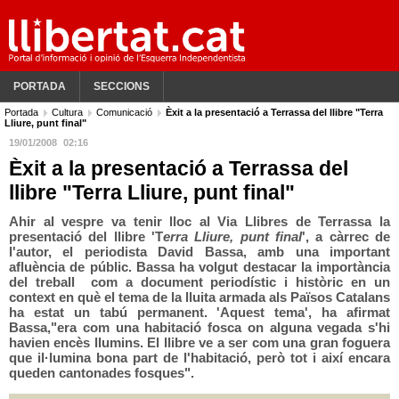
PORTADA
SECCIONS
Portada
Cultura
Comunicació
Èxit a la presentació a Terrassa del llibre "Terra
Lliure, punt final"
19/01/2008
02:16
Èxit a la presentació a Terrassa del
llibre "Terra Lliure, punt final"
Ahir al vespre va tenir lloc al Via Llibres de Terrassa la
presentació del llibre 'T
erra Lliure, punt final
', a càrrec de
l'autor, el periodista David Bassa, amb una important
afluència de públic. Bassa ha volgut destacar la importància
del treball com a document periodístic i històric en un
context en què el tema de la lluita armada als Països Catalans
ha estat un tabú permanent. 'Aquest tema', ha afirmat
Bassa,"era com una habitació fosca on alguna vegada s'hi
havien encès llumins. El llibre ve a ser com una gran foguera
que il·lumina bona part de l'habitació, però tot i així encara
queden cantonades fosques".