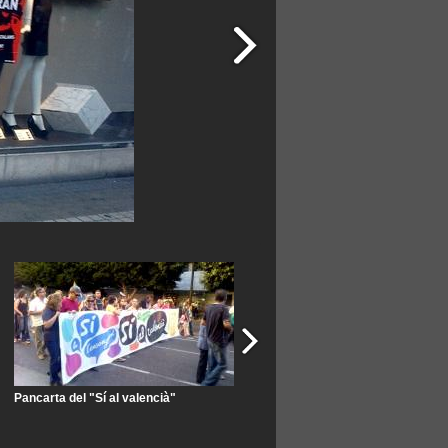
Pancarta del "Sí al valencià"
Pancarta contra el malbaratament 
recursos