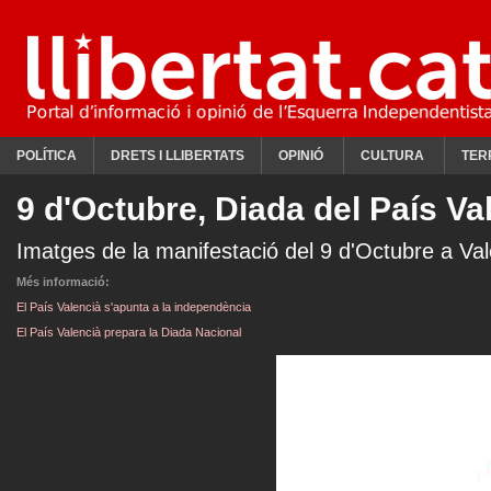
POLÍTICA
DRETS I LLIBERTATS
OPINIÓ
CULTURA
TER
9 d'Octubre, Diada del País Va
Imatges de la manifestació del 9 d'Octubre a Val
Més informació:
El País Valencià s'apunta a la independència
El País Valencià prepara la Diada Nacional