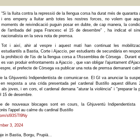
“Si la lluita contra la repressió de la llengua corsa ha durat més de quaranta
i ens empeny a lluitar amb totes les nostres forces, no volem que aqu
moments de reivindicació puguin posar en dubte, de cap manera, la condi
de l'arribada del papa Francesc el 15 de desembre" , ha indicat el sind
nacionalista en la seva nota de premsa.
Tot i així, ahir al vespre i aquest matí han continuat les mobilitzac
estudiantils a Bastia, Corte i Ajaccio, per estudiants de secundària en respo
la prohibició de l'ús de la llengua corsa a l'Assemblea de Còrsega . Durant e
es van produir enfrontaments a Ajaccio , que van obligar l'ajuntament d'Ajac
vespre, el prefecte de Còrsega va publicar una nota de premsa demanant cal
e la Ghjuventù Indipendentista de comunicar-se. El GI va anunciar la susp
 en resposta a una crida presentada pel cardenal Bustillo aquest dilluns
ls joves, i en cors, el cardenal demana "aturar la violència" i "preparar la 
 el 15 de desembre.
ue de nouveaux blocages sont en cours, la Ghjuventù Indipendentista
ès l'appel au calme du cardinal Bustillo
.com/sl93STl9Ny
mber 3, 2024
je in Bastia, Borgu, Prupià...