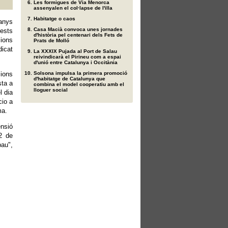
Les formigues de Via Menorca
assenyalen el col·lapse de l'illa
Habitatge o caos
 anys
Casa Macià convoca unes jornades
ests
d'història pel centenari dels Fets de
cions
Prats de Molló
icat
La XXXIX Pujada al Port de Salau
reivindicarà el Pirineu com a espai
d'unió entre Catalunya i Occitània
ions
Solsona impulsa la primera promoció
d'habitatge de Catalunya que
sta a
combina el model cooperatiu amb el
lloguer social
l dia
cio a
ma.
ensió
 2 de
pau",