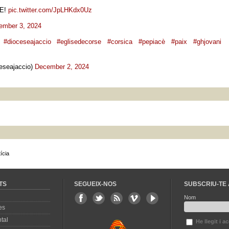
LE!
pic.twitter.com/JpLHKdx0Uz
ember 3, 2024
#dioceseajaccio
#eglisedecorse
#corsica
#pepiacè
#paix
#ghjovani
eseajaccio)
December 2, 2024
ícia
TS
SEGUEIX-NOS
SUBSCRIU-TE 
Nom
es
tal
He llegit i a