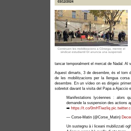
03/12/2024
Continuen les mobilitzacions a Còrsega, mentre el
sindicat estudiantil GI anuncia una suspensió
tancar temporalment el mercat de Nadal. Al 
Aquest dimarts, 3 de desembre, és el torn d
de les mobilitzacions per la llengua corsa
desembre. En un vídeo on es dirigeix primer a
sobretot davant la visita del Papa a Ajaccio
Manifestations lycéennes : alors q
demande la suspension des actions apr
➡️
https://t.co/0mHTiwzliq
pic.twitter
— Corse-Matin (@Corse_Matin)
Dece
Un sustegnu à i liceani mubilizzati ogh