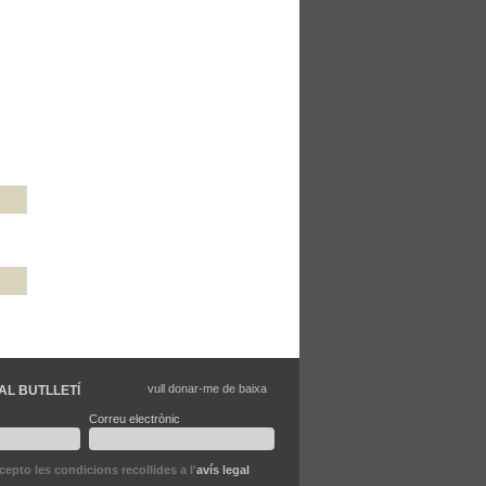
vull donar-me de baixa
AL BUTLLETÍ
Correu electrònic
ccepto les condicions recollides a l'
avís legal