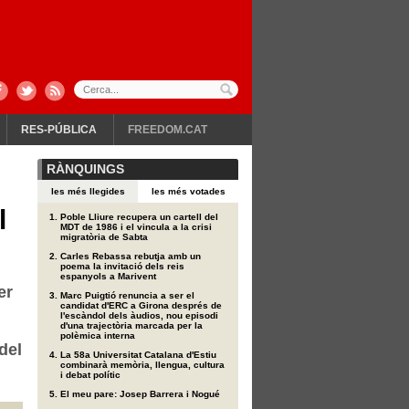
RES-PÚBLICA
FREEDOM.CAT
RÀNQUINGS
les més llegides
les més votades
l
Poble Lliure recupera un cartell del
MDT de 1986 i el vincula a la crisi
migratòria de Sabta
Carles Rebassa rebutja amb un
poema la invitació dels reis
espanyols a Marivent
er
Marc Puigtió renuncia a ser el
candidat d'ERC a Girona després de
l'escàndol dels àudios, nou episodi
d'una trajectòria marcada per la
polèmica interna
del
La 58a Universitat Catalana d'Estiu
combinarà memòria, llengua, cultura
i debat polític
El meu pare: Josep Barrera i Nogué