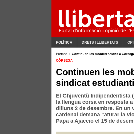
POLÍTICA
DRETS I LLIBERTATS
OPI
Portada
Continuen les mobilitzacions a Còrsega
CÒRSEGA
Continuen les mob
sindicat estudiant
El Ghjuventù Indipendentista (
la llengua corsa en resposta a
dilluns 2 de desembre. En un ví
cardenal demana "aturar la viol
Papa a Ajaccio el 15 de desem