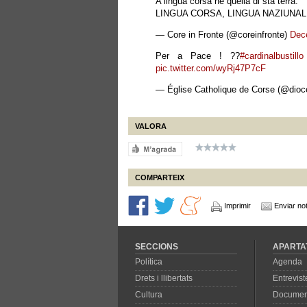
A lingua corsa hè quella di sta terra.
LINGUA CORSA, LINGUA NAZIUNA
— Core in Fronte (@coreinfronte)
Dec
Per a Pace ! ??
#cardinalbustillo
pic.twitter.com/wyRj47P7cF
— Église Catholique de Corse (@dioc
VALORA
COMPARTEIX
Imprimir
Enviar not
SECCIONS
APARTA
Política
Agenda
Drets i llibertats
Entrevist
Cultura
Documen