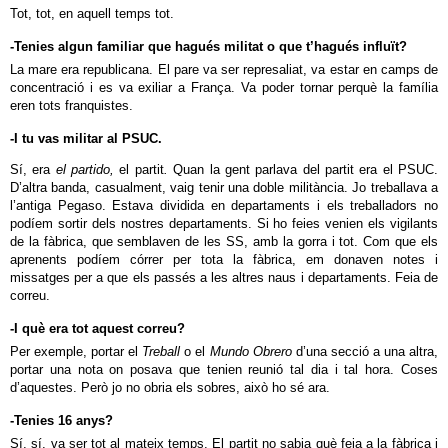
Tot, tot, en aquell temps tot.
-Tenies algun familiar que hagués militat o que t’hagués influït?
La mare era republicana. El pare va ser represaliat, va estar en camps de
concentració i es va exiliar a França. Va poder tornar perquè la família
eren tots franquistes.
-I tu vas militar al PSUC.
Sí, era
el partido,
el partit
.
Quan la gent parlava del partit
era el PSUC.
D’altra banda, casualment, vaig tenir una doble militància. Jo treballava a
l’antiga Pegaso. Estava dividida en departaments i els treballadors no
podíem sortir dels nostres departaments. Si ho feies venien els vigilants
de la fàbrica, que semblaven de les SS, amb la gorra i tot. Com que els
aprenents podíem córrer per tota la fàbrica, em donaven notes i
missatges per a que els passés a les altres naus i departaments. Feia de
correu.
-I què era tot aquest correu?
Per exemple, portar el
Treball
o el
Mundo Obrero
d’una secció a una altra,
portar una nota on posava que tenien reunió tal dia i tal hora. Coses
d’aquestes. Però jo no obria els sobres, això ho sé ara.
-Tenies 16 anys?
Sí, sí, va ser tot al mateix temps. El partit no sabia què feia a la fàbrica i