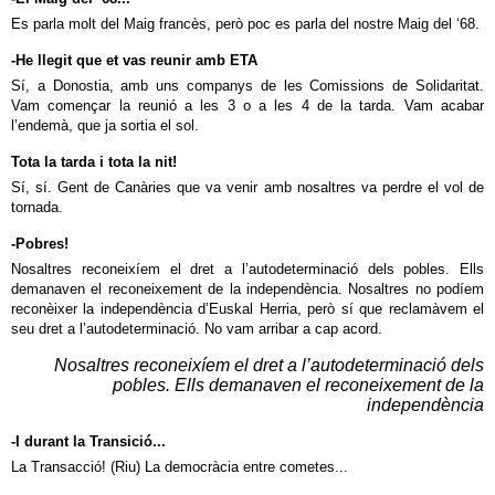
Es parla molt del Maig francès, però poc es parla del nostre Maig del ‘68.
-He llegit que et vas reunir amb ETA
Sí, a Donostia, amb uns companys de les Comissions de Solidaritat.
Vam començar la reunió a les 3 o a les 4 de la tarda. Vam acabar
l’endemà, que ja sortia el sol.
Tota la tarda i tota la nit!
Sí, sí. Gent de Canàries que va venir amb nosaltres va perdre el vol de
tornada.
-Pobres!
Nosaltres reconeixíem el dret a l’autodeterminació dels pobles. Ells
demanaven el reconeixement de la independència. Nosaltres no podíem
reconèixer la independència d’Euskal Herria, però sí que reclamàvem el
seu dret a l’autodeterminació. No vam arribar a cap acord.
Nosaltres reconeixíem el dret a l’autodeterminació dels
pobles. Ells demanaven el reconeixement de la
independència
-I durant la Transició...
La Transacció! (Riu) La democràcia entre cometes...