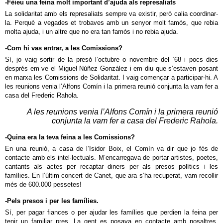
-Fèieu una feina molt important d’ajuda als represaliats
La solidaritat amb els represaliats sempre va existir, però calia coordinar-
la. Perquè a vegades et trobaves amb un senyor molt famós, que rebia
molta ajuda, i un altre que no era tan famós i no rebia ajuda.
-Com hi vas entrar, a les Comissions?
Sí, jo vaig sortir de la presó l’octubre o novembre del ‘68 i pocs dies
després em ve el Miguel Núñez González i em diu que s’estaven posant
en marxa les Comissions de Solidaritat. I vaig començar a participar-hi. A
les reunions venia l’Alfons Comín i la primera reunió conjunta la vam fer a
casa del Frederic Rahola.
A les reunions venia l’Alfons Comín i la primera reunió
conjunta la vam fer a casa del Frederic Rahola.
-Quina era la teva feina a les Comissions?
En una reunió, a casa de l’Isidor Boix, el Comín va dir que jo fés de
contacte amb els intel·lectuals. M’encarregava de portar artistes, poetes,
cantants als actes per recaptar diners per als presos polítics i les
famílies. En l’últim concert de Canet, que ara s’ha recuperat, vam recollir
més de 600.000 pessetes!
-Pels presos i per les famílies.
Sí, per pagar fiances o per ajudar les famílies que perdien la feina per
tenir un familiar pres. La gent es posava en contacte amb nosaltres,