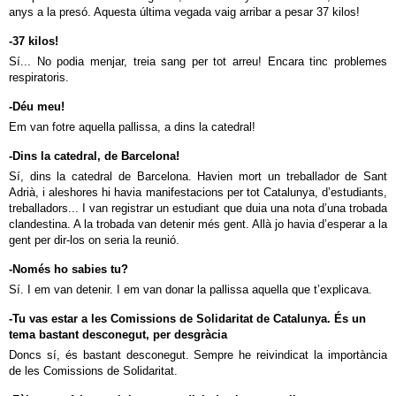
anys a la presó. Aquesta última vegada vaig arribar a pesar 37 kilos!
-37 kilos!
Sí... No podia menjar, treia sang per tot arreu! Encara tinc problemes
respiratoris.
-Déu meu!
Em van fotre aquella pallissa, a dins la catedral!
-Dins la catedral, de Barcelona!
Sí, dins la catedral de Barcelona. Havien mort un treballador de Sant
Adrià, i aleshores hi havia manifestacions per tot Catalunya, d’estudiants,
treballadors... I van registrar un estudiant que duia una nota d’una trobada
clandestina. A la trobada van detenir més gent. Allà jo havia d’esperar a la
gent per dir-los on seria la reunió.
-Només ho sabies tu?
Sí. I em van detenir. I em van donar la pallissa aquella que t’explicava.
-Tu vas estar a les Comissions de Solidaritat de Catalunya. És un
tema bastant desconegut, per desgràcia
Doncs sí, és bastant desconegut. Sempre he reivindicat la importància
de les Comissions de Solidaritat.