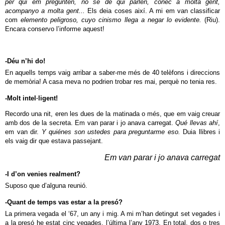
per qui em pregunten, no sé de qui parlen, conec a molta gent,
acompanyo a molta gent...
Els deia coses així. A mi em van classificar
com
elemento peligroso, cuyo cinismo llega a negar lo evidente.
(Riu).
Encara conservo l’informe aquest!
-Déu n’hi do!
En aquells temps vaig arribar a saber-me més de 40 telèfons i direccions
de memòria! A casa meva no podrien trobar res mai, perquè no tenia res.
-Molt intel·ligent!
Recordo una nit, eren les dues de la matinada o més, que em vaig creuar
amb dos de la secreta. Em van parar i jo anava carregat.
Qué llevas ahí
,
em van dir.
Y quiénes son ustedes para preguntarme eso.
Duia llibres i
els vaig dir que estava passejant.
Em van parar i jo anava carregat
-I d’on venies realment?
Suposo que d’alguna reunió.
-Quant de temps vas estar a la presó?
La primera vegada el ‘67, un any i mig. A mi m’han detingut set vegades i
a la presó he estat cinc vegades, l’última l’any 1973. En total, dos o tres