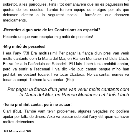
sobretot, a les parròquies. Fins i tot demanàvem que no es paguéssin les
quotes de les escoles. També teníem equips de metges per als que
deixaven d’estar a la seguretat social i farmàcies que donaven
medicaments.
-Recordes algun acte de les Comissions en especial?
Recordo un que vam recaptar mig milió de pessetes!
-Mig milió de pessetes!
I era l’any ‘73! Era moltíssim! Per pagar la fiança d’un pres van venir
molts cantants com la Maria del Mar, en Ramon Muntaner i el Lluís Llach.
Es va fer a la Faràndula de Sabadell. El Lluís Llach tenia prohibit cantar,
però va sortir a l’escenari i va dir: -No puc cantar perquè m’ho han
prohibit, no obstant tocaré. I va tocar L’Estaca. No va cantar, només va
tocar la cançó. Tothom la va cantar! (Riu).
Per pagar la fiança d’un pres van venir molts cantants com
la Maria del Mar, en Ramon Muntaner i el Lluís Llach
-Tenia prohibit cantar, però no actuar!
Clar! (Riu). També vam tenir problemes, algunes vegades no podíem
ajudar per falta de diners. Això va passar sobretot l’any 68, quan va haver
moltes detencions.
-El Maig del ‘68...