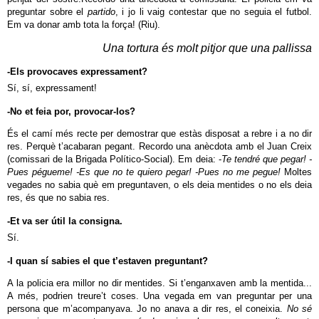
preguntar sobre el
partido
, i jo li vaig contestar que no seguia el futbol.
Em va donar amb tota la força! (Riu).
Una tortura és molt pitjor que una pallissa
-Els provocaves expressament?
Sí, sí, expressament!
-No et feia por, provocar-los?
És el camí més recte per demostrar que estàs disposat a rebre i a no dir
res. Perquè t’acabaran pegant. Recordo una anècdota amb el Juan Creix
(comissari de la Brigada Político-Social). Em deia: -
Te tendré que pegar! -
Pues pégueme! -Es que no te quiero pegar! -Pues no me pegue!
Moltes
vegades no sabia què em preguntaven, o els deia mentides o no els deia
res, és que no sabia res.
-Et va ser útil la consigna.
Sí.
-I quan sí sabies el que t’estaven preguntant?
A la policia era millor no dir mentides. Si t’enganxaven amb la mentida...
A més, podrien treure’t coses. Una vegada em van preguntar per una
persona que m’acompanyava. Jo no anava a dir res, el coneixia.
No sé