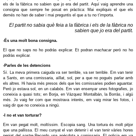
els de la fàbrica no sabien que jo era del partit. Aquí vaig aprendre una
consigna que sempre he posat en pràctica: Mai expliquis el que els
demés no han de saber i mai preguntis el que a tu no t’importa.
El partit no sabia què feia a la fàbrica i els de la fàbrica no
sabien que jo era del partit.
-És una molt bona consigna.
El que no saps no ho podràs explicar. Et podran
machacar
però no ho
podràs explicar.
-Parles de les detencions
Sí. La meva primera caiguda va ser terrible, va ser terrible. Em van tenir
a Sants, en una comissaria, aïllat, sol, per a que no pogués parlar amb
els altres. Hi havia més presos dels que les comissaries podien aguantar.
Però jo estava sol, en un calabós. Em van ensenyar unes fotografies, jo
coneixia a quasi tots; en Borja, en Vázquez Montalbán, la Borràs, i algú
més. Jo vaig fer com que mostrava interès, em vaig mirar les fotos, i
vaig dir que no coneixia a ningú.
-I no et van torturar?
Em van pegat molt, moltíssim. Escopia sang. Una tortura és molt pitjor
que una pallissa. El meu cunyat el van detenir i el van tenir vàries hores
penjat del sostre.Recordo una anècdota a comissaria. El policia em va