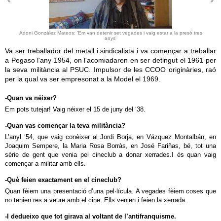
Adoni González Mateos: 'Em van detenir set vegades i vaig estar a la presó tres
anys'
Va ser treballador del metall i sindicalista i va començar a treballar
a Pegaso l'any 1954, on l'acomiadaren en ser detingut el 1961 per
la seva militància al PSUC. Impulsor de les CCOO originàries, raó
per la qual va ser empresonat a la Model el 1969.
-Quan va néixer?
Em pots tutejar! Vaig néixer el 15 de juny del ‘38.
-Quan vas començar la teva militància?
L’anyl ‘54, que vaig conèixer al Jordi Borja, en Vázquez Montalbán, en
Joaquim Sempere, la Maria Rosa Borràs, en José Fariñas, bé, tot una
sèrie de gent que venia pel cineclub a donar xerrades.I és quan vaig
començar a militar amb ells.
-Què feien exactament en el cineclub?
Quan fèiem una presentació d’una pel·lícula. A vegades fèiem coses que
no tenien res a veure amb el cine. Ells venien i feien la xerrada.
-I dedueixo que tot girava al voltant de l’antifranquisme.