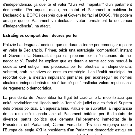
d’independència, ja que té el valor “d’un vot majoritari” d’un parlament
democràtic. Per aquest motiu, ha instat el Parlament a publicar la
Declaració al BOPC i després que el Govern ho faci al DOGC. “No podem
amagar que el Parlament va declarar i votar formalment la declaració
d’independència”, ha afegit.
Estratègies compartides i deures per fer
Paluzie ha desgranat accions que es duran a terme per començar a posar
en valor la Declaració. Primer, teixir una estratègia “compartida”, instant
el Govern i la Generalitat que es preparin per a “escenaris de no-
negociació”. També ha explicat que es duran a terme accions perquè la
societat civil estigui més preparada per fer efectiva la independència,
sobretot, amb iniciatives de consum estratègic. I en l’àmbit municipal, ha
recordat que ja s’estan impulsant primàries per aconseguir no només
alcaldies independentistes, sinó també per “traslladar valors republicans”
de regeneració democràtica.
La presidenta de l’Assemblea ha lligat tot això amb la mobilització que
anirà inevitablement lligada amb la “farsa” de judici que es farà al Suprem
dels presos polítics. En aquesta línia, Paluzie ha subratllat la importància
de la resolució signada ahir al Parlament britànic per 6 diputats de
diversos partits polítics que demana l’alliberament immeditat de la
Presidenta del Parlament, Carme Forcadell. “És una vergonya que a
l’Europa del segle XXI la presidenta d’un Parlament democràtic estigui en