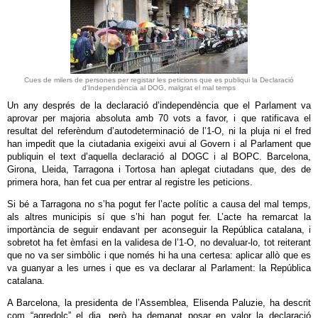
Cues de milers de persones per registar les peticions que es publiqui la Declaració
d'Independència al DOG, malgrat el mal temps
Un any després de la declaració d’independència que el Parlament va
aprovar per majoria absoluta amb 70 vots a favor, i que ratificava el
resultat del referèndum d’autodeterminació de l’1-O, ni la pluja ni el fred
han impedit que la ciutadania exigeixi avui al Govern i al Parlament que
publiquin el text d’aquella declaració al DOGC i al BOPC. Barcelona,
Girona, Lleida, Tarragona i Tortosa han aplegat ciutadans que, des de
primera hora, han fet cua per entrar al registre les peticions.
Si bé a Tarragona no s’ha pogut fer l’acte polític a causa del mal temps,
als altres municipis sí que s’hi han pogut fer. L’acte ha remarcat la
importància de seguir endavant per aconseguir la República catalana, i
sobretot ha fet èmfasi en la validesa de l’1-O, no devaluar-lo, tot reiterant
que no va ser simbòlic i que només hi ha una certesa: aplicar allò que es
va guanyar a les urnes i que es va declarar al Parlament: la República
catalana.
A Barcelona, la presidenta de l’Assemblea, Elisenda Paluzie, ha descrit
com “agredolç” el dia, però ha demanat posar en valor la declaració