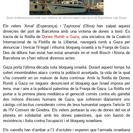
Dues embarcacions amb una vintena de dones salpen del port de Barcelona cap Gaza
Els velers 'Amal' (Esperança) i 'Zaytouna' (Oliva) han salpat aquest
dimecres del port de Barcelona amb una vintena de dones a bord. Es
tracta de la flotilla de
Dones Rumb a Gaza
, una iniciativa de la Coalició
Internacional de la Flotilla de la Llibertat, navegarà rumb a Gaza per
denunciar i trencar l'il·legal i inhumà bloqueig israelià a la Franja de Gaza.
Des de dilluns han estat han estat amarrats en el moll Bosch i Alsina de
Barcelona on s'han relitzat diversos actes.
Gaza porta l'última dècada sota bloqueig israelià. Durant aquest temps ha
sofert innombrables atacs contra la població assetjada, la vida de la qual
s'ha convertit en un malson de lluita contínua. Amb la flotilla de Dones
Rumb a Gaza se segueix denunciant el bloqueig que Israel imposa per
terra, mar i aire a la població palestina de la Franja de Gaza. La flotilla vol
portar a la primera plana mediàtica el genocidi comès contra els gairebé
dos milions d'éssers humans de Gaza, que sofreixen diàriament uns
càstigs col·lectius considerats crims de lesa humanitat segons l'article 33
de l'IV Conveni de Ginebra. Els velers portaran la veu de dones del tot el
planeta en solidaritat amb les dones palestines, que són bastió de
resistència i lluita contra l'ocupació i el bloqueig israelians.
Els vaixells han d’arribar a l’1 d’octubre i esperen que l’armada israeliana