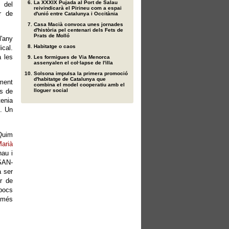
La XXXIX Pujada al Port de Salau
t del
reivindicarà el Pirineu com a espai
r de
d'unió entre Catalunya i Occitània
Casa Macià convoca unes jornades
d'història pel centenari dels Fets de
Prats de Molló
l'any
Habitatge o caos
ical.
 les
Les formigues de Via Menorca
assenyalen el col·lapse de l'illa
Solsona impulsa la primera promoció
d'habitatge de Catalunya que
lment
combina el model cooperatiu amb el
es de
lloguer social
enia
s. Un
Quim
arià
nau i
SAN-
a ser
r de
 pocs
 més