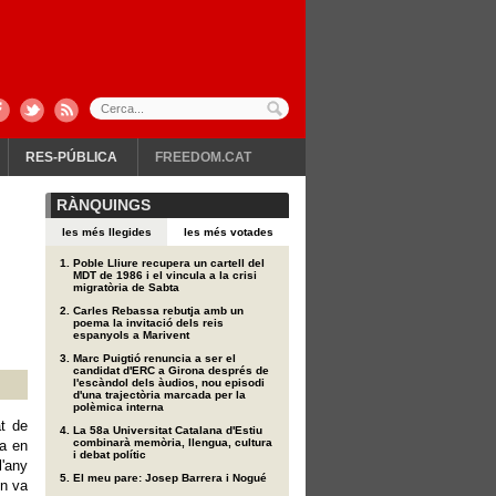
RES-PÚBLICA
FREEDOM.CAT
RÀNQUINGS
les més llegides
les més votades
Poble Lliure recupera un cartell del
MDT de 1986 i el vincula a la crisi
migratòria de Sabta
Carles Rebassa rebutja amb un
poema la invitació dels reis
espanyols a Marivent
Marc Puigtió renuncia a ser el
candidat d'ERC a Girona després de
l'escàndol dels àudios, nou episodi
d'una trajectòria marcada per la
polèmica interna
at de
La 58a Universitat Catalana d'Estiu
combinarà memòria, llengua, cultura
va en
i debat polític
l'any
El meu pare: Josep Barrera i Nogué
on va