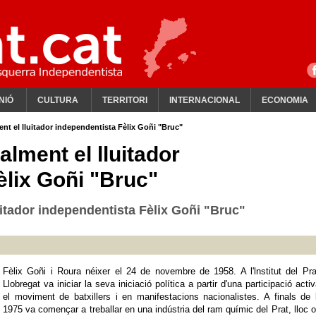
NIÓ
CULTURA
TERRITORI
INTERNACIONAL
ECONOMIA
nt el lluitador independentista Fèlix Goñi "Bruc"
lment el lluitador
èlix Goñi "Bruc"
itador independentista Fèlix Goñi "Bruc"
Fèlix Goñi i Roura néixer el 24 de novembre de 1958. A l'lnstitut del Pr
Llobregat va iniciar la seva iniciació política a partir d'una participació acti
el moviment de batxillers i en manifestacions nacionalistes. A finals de 
1975 va començar a treballar en una indústria del ram químic del Prat, lloc 