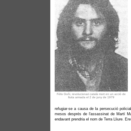
Fèlix Goñi, revolucionari català mort en un acció de
lluita armada el 2 de juny de 1979
refugiar-se a causa de la persecució polici
mesos després de l'assassinat de Martí Ma
endavant prendria el nom de Terra Lliure. Er