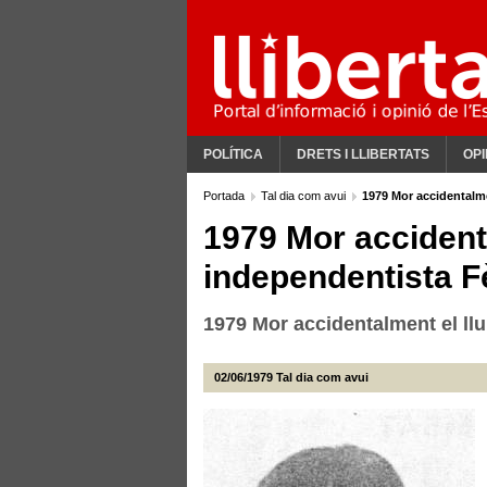
POLÍTICA
DRETS I LLIBERTATS
OPI
Portada
Tal dia com avui
1979 Mor accidentalme
1979 Mor accidenta
independentista F
1979 Mor accidentalment el llu
02/06/1979
Tal dia com avui