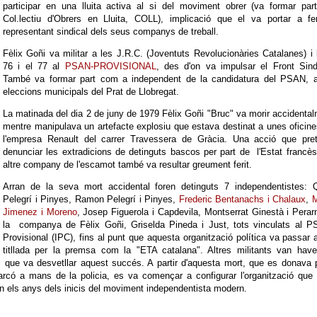
participar en una lluita activa al si del moviment obrer (va formar par
Col.lectiu d'Obrers en Lluita, COLL), implicació que el va portar a fe
representant sindical dels seus companys de treball.
Fèlix Goñi va militar a les J.R.C. (Joventuts Revolucionàries Catalanes) i 
76 i el 77 al
PSAN-PROVISIONAL
, des d'on va impulsar el Front Sind
També va formar part com a independent de la candidatura del PSAN, a
eleccions municipals del Prat de Llobregat.
La matinada del dia 2 de juny de 1979 Fèlix Goñi "Bruc" va morir accidenta
mentre manipulava un artefacte explosiu que estava destinat a unes oficin
l'empresa Renault del carrer Travessera de Gràcia. Una acció que pret
denunciar les extradicions de detinguts bascos per part de l'Estat francè
altre company de l'escamot també va resultar greument ferit.
Arran de la seva mort accidental foren detinguts 7 independentistes: 
Pelegrí i Pinyes, Ramon Pelegrí i Pinyes,
Frederic Bentanachs i Chalaux
,
M
Jimenez i Moreno
, Josep Figuerola i Capdevila, Montserrat Ginestà i Perar
la companya de Fèlix Goñi, Griselda Pineda i Just, tots vinculats al P
Provisional (IPC), fins al punt que aquesta organització política va passar 
titllada per la premsa com la "ETA catalana". Altres militants van have
al que va desvetllar aquest succés. A partir d'aquesta mort, que es donava
rcó a mans de la policia, es va començar a configurar l'organització que
en els anys dels inicis del moviment independentista modern.