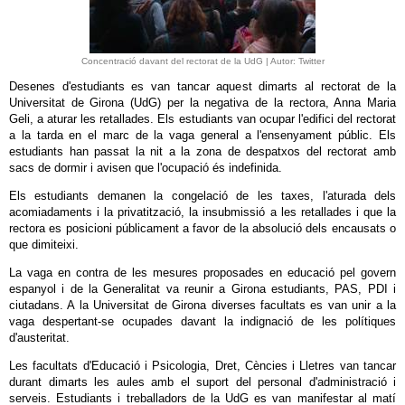
Concentració davant del rectorat de la UdG | Autor: Twitter
Desenes d'estudiants es van tancar aquest dimarts al rectorat de la
Universitat de Girona (UdG) per la negativa de la rectora, Anna Maria
Geli, a aturar les retallades. Els estudiants van ocupar l'edifici del rectorat
a la tarda en el marc de la vaga general a l'ensenyament públic. Els
estudiants han passat la nit a la zona de despatxos del rectorat amb
sacs de dormir i avisen que l'ocupació és indefinida.
Els estudiants demanen la congelació de les taxes, l'aturada dels
acomiadaments i la privatització, la insubmissió a les retallades i que la
rectora es posicioni públicament a favor de la absolució dels encausats o
que dimiteixi.
La vaga en contra de les mesures proposades en educació pel govern
espanyol i de la Generalitat va reunir a Girona estudiants, PAS, PDI i
ciutadans. A la Universitat de Girona diverses facultats es van unir a la
vaga despertant-se ocupades davant la indignació de les polítiques
d'austeritat.
Les facultats d'Educació i Psicologia, Dret, Cències i Lletres van tancar
durant dimarts les aules amb el suport del personal d'administració i
serveis. Estudiants i treballadors de la UdG es van manifestar al matí