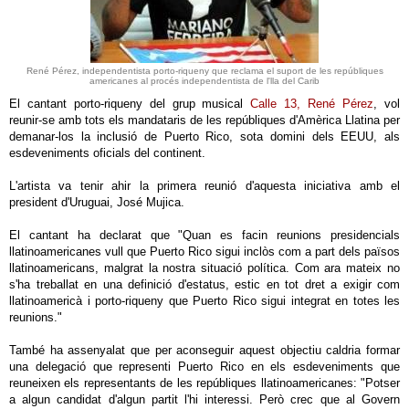
René Pérez, independentista porto-riqueny que reclama el suport de les repúbliques
americanes al procés independentista de l'lla del Carib
El cantant porto-riqueny del grup musical
Calle 13, René Pérez
, vol
reunir-se amb tots els mandataris de les repúbliques d'Amèrica Llatina per
demanar-los la inclusió de Puerto Rico, sota domini dels EEUU, als
esdeveniments oficials del continent.
L'artista va tenir ahir la primera reunió d'aquesta iniciativa amb el
president d'Uruguai, José Mujica.
El cantant ha declarat que "Quan es facin reunions presidencials
llatinoamericanes vull que Puerto Rico sigui inclòs com a part dels països
llatinoamericans, malgrat la nostra situació política. Com ara mateix no
s'ha treballat en una definició d'estatus, estic en tot dret a exigir com
llatinoamericà i porto-riqueny que Puerto Rico sigui integrat en totes les
reunions."
També ha assenyalat que per aconseguir aquest objectiu caldria formar
una delegació que representi Puerto Rico en els esdeveniments que
reuneixen els representants de les repúbliques llatinoamericanes: "Potser
a algun candidat d'algun partit l'hi interessi. Però crec que al Govern