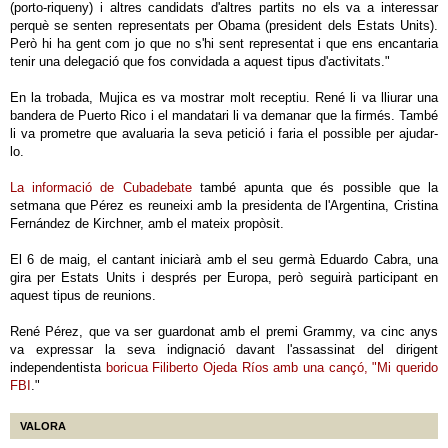
(porto-riqueny) i altres candidats d'altres partits no els va a interessar
perquè se senten representats per Obama (president dels Estats Units).
Però hi ha gent com jo que no s'hi sent representat i que ens encantaria
tenir una delegació que fos convidada a aquest tipus d'activitats."
En la trobada, Mujica es va mostrar molt receptiu. René li va lliurar una
bandera de Puerto Rico i el mandatari li va demanar que la firmés. També
li va prometre que avaluaria la seva petició i faria el possible per ajudar-
lo.
La informació de Cubadebate
també apunta que és possible que la
setmana que Pérez es reuneixi amb la presidenta de l'Argentina, Cristina
Fernández de Kirchner, amb el mateix propòsit.
El 6 de maig, el cantant iniciarà amb el seu germà Eduardo Cabra, una
gira per Estats Units i després per Europa, però seguirà participant en
aquest tipus de reunions.
René Pérez, que va ser guardonat amb el premi Grammy, va cinc anys
va expressar la seva indignació davant l'assassinat del dirigent
independentista
boricua Filiberto Ojeda Ríos amb una cançó, "Mi querido
FBI
."
VALORA