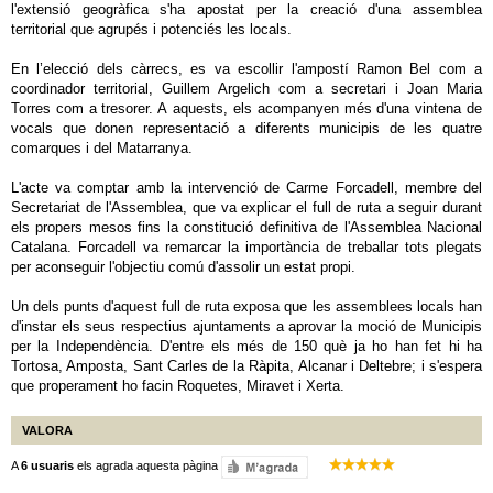
l'extensió geogràfica s'ha apostat per la creació d'una assemblea
territorial que agrupés i potenciés les locals.
En l’elecció dels càrrecs, es va escollir l'ampostí Ramon Bel com a
coordinador territorial, Guillem Argelich com a secretari i Joan Maria
Torres com a tresorer. A aquests, els acompanyen més d'una vintena de
vocals que donen representació a diferents municipis de les quatre
comarques i del Matarranya.
L'acte va comptar amb la intervenció de Carme Forcadell, membre del
Secretariat de l'Assemblea, que va explicar el full de ruta a seguir durant
els propers mesos fins la constitució definitiva de l'Assemblea Nacional
Catalana. Forcadell va remarcar la importància de treballar tots plegats
per aconseguir l'objectiu comú d'assolir un estat propi.
Un dels punts d'aquest full de ruta exposa que les assemblees locals han
d'instar els seus respectius ajuntaments a aprovar la moció de Municipis
per la Independència. D'entre els més de 150 què ja ho han fet hi ha
Tortosa, Amposta, Sant Carles de la Ràpita, Alcanar i Deltebre; i s'espera
que properament ho facin Roquetes, Miravet i Xerta.
VALORA
A
6 usuaris
els agrada aquesta pàgina