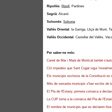
Ripollès
:
Ripoll
, Pardines
Segrià
: Alcanò
Solsonès
:
Solsona
Vallès Oriental
: la Garriga, Lliçà de Munt, 
Vallès Occidental
: Castellar del Vallès, Vac
Per saber-ne més:
Canet de Mar i Maià de Montcal també s'aut
CiU impedeix que Sant Cugat sigui 'moralmen
Els municipis exclosos de la Constitució es
Més de seixanta municipis s'han exclòs de l
El Pla de l'Estany, primera comarca a decla
La CUP torna a la comarca del Pla de l'Esta
El nombre de municipis que es declaren fora 