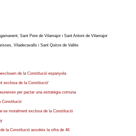
Tagamanent, Sant Pere de Vilamajor i Sant Antoni de Vilamajor
arisses, Viladecavalls i Sant Quirze de Vallès
oexclouen de la Constitució espanyola
t exclosa de la Constitució'
 reuneixen per pactar una estratègia comuna
a Constitució
rar-se moralment exclosa de la Constitució
ny
de la Constitució assoleix la xifra de 46