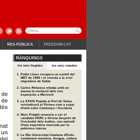
RES-PÚBLICA
FREEDOM.CAT
RÀNQUINGS
les més llegides
les més votades
Poble Lliure recupera un cartell del
MDT de 1986 i el vincula a la crisi
migratòria de Sabta
Carles Rebassa rebutja amb un
poema la invitació dels reis
 de
espanyols a Marivent
 de
La XXXIX Pujada al Port de Salau
reivindicarà el Pirineu com a espai
dès
d'unió entre Catalunya i Occitània
Marc Puigtió renuncia a ser el
candidat d'ERC a Girona després de
l'escàndol dels àudios, nou episodi
nat
d'una trajectòria marcada per la
polèmica interna
 un
La 58a Universitat Catalana d'Estiu
del
combinarà memòria, llengua, cultura