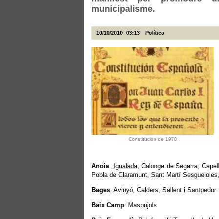
municipalisme.
10/10/2010
03:13
Política
Constitucion de 1978
Anoia
:
Igualada
, Calonge de Segarra, Capell
Pobla de Claramunt, Sant Martí Sesgueioles,
Bages
: Avinyó, Calders, Sallent i Santpedor
Baix Camp
: Maspujols