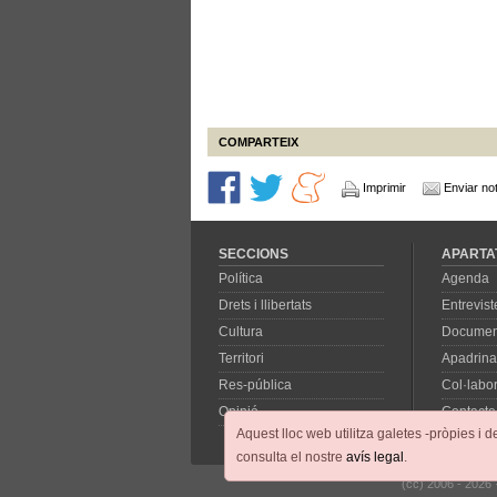
COMPARTEIX
Imprimir
Enviar not
SECCIONS
APARTA
Política
Agenda
Drets i llibertats
Entrevist
Cultura
Documen
Territori
Apadrina
Res-pública
Col·labo
Opinió
Contacte
Aquest lloc web utilitza galetes -pròpies i d
consulta el nostre
avís legal
.
(cc) 2006 - 2026 