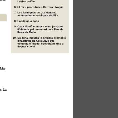
i debat polític
El meu pare: Josep Barrera i Nogué
Les formigues de Via Menorca
assenyalen el col·lapse de l'illa
Habitatge o caos
Casa Macià convoca unes jornades
d'història pel centenari dels Fets de
Prats de Molló
Solsona impulsa la primera promoció
d'habitatge de Catalunya que
combina el model cooperatiu amb el
lloguer social
Mar,
a, La