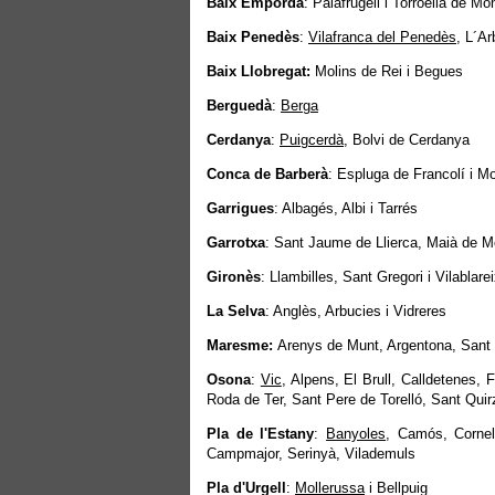
Baix Empordà
: Palafrugell i Torroella de Mo
Baix Penedès
:
Vilafranca del Penedès
, L´A
Baix Llobregat:
Molins de Rei i Begues
Berguedà
:
Berga
Cerdanya
:
Puigcerdà
, Bolvi de Cerdanya
Conca de Barberà
: Espluga de Francolí i M
Garrigues
: Albagés, Albi i Tarrés
Garrotxa
: Sant Jaume de Llierca, Maià de M
Gironès
: Llambilles, Sant Gregori i Vilablare
La Selva
: Anglès, Arbucies i Vidreres
Maresme:
Arenys de Munt, Argentona, Sant P
Osona
:
Vic
, Alpens, El Brull, Calldetenes,
Roda de Ter, Sant Pere de Torelló, Sant Quirz
Pla de l'Estany
:
Banyoles
, Camós, Cornel
Campmajor, Serinyà, Vilademuls
Pla d'Urgell
:
Mollerussa
i Bellpuig