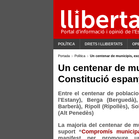
POLÍTICA
DRETS I LLIBERTATS
OPI
Portada
Política
Un centenar de municipis, ex
Un centenar de mu
Constitució espan
Entre el centenar de poblaci
l'Estany), Berga (Berguedà)
Barberà), Ripoll (Ripollès), S
(Alt Penedès)
La majoria del centenar de mu
suport “
Compromís municipa
manifest per promoure un