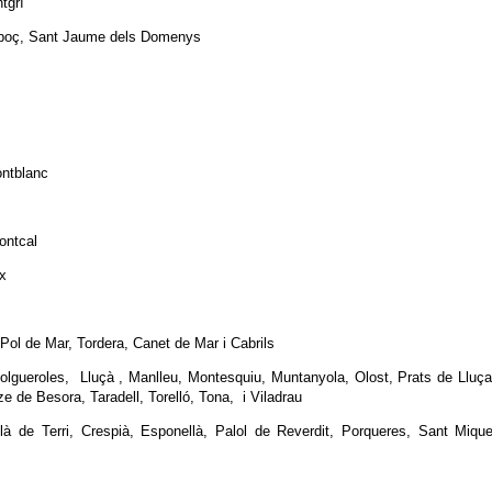
ntgrí
rboç, Sant Jaume dels Domenys
ontblanc
ontcal
ix
ol de Mar, Tordera, Canet de Mar i Cabrils
 Folgueroles, Lluçà , Manlleu, Montesquiu, Muntanyola, Olost, Prats de Lluç
e de Besora, Taradell, Torelló, Tona, i Viladrau
là de Terri, Crespià, Esponellà, Palol de Reverdit, Porqueres, Sant Miqu