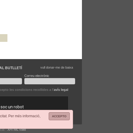
vull donar-me de baixa
AL BUTLLETÍ
Correu electrònic
ccepto les condicions recollides a l'
avís legal
citat. Per més informació,
ACCEPTO
.cat ·
XHTML vàlid