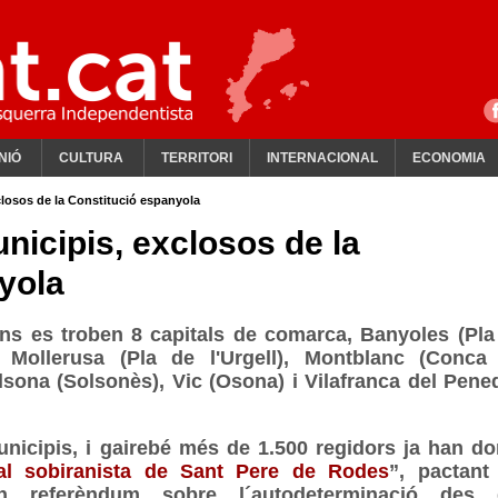
NIÓ
CULTURA
TERRITORI
INTERNACIONAL
ECONOMIA
closos de la Constitució espanyola
nicipis, exclosos de la
yola
ons es troben 8 capitals de comarca, Banyoles (Pla
, Mollerusa (Pla de l'Urgell), Montblanc (Conca
olsona (Solsonès), Vic (Osona) i Vilafranca del Pene
nicipis, i gairebé més de 1.500 regidors ja han do
l sobiranista de Sant Pere de Rodes
”, pactant
 referèndum sobre l´autodeterminació des 