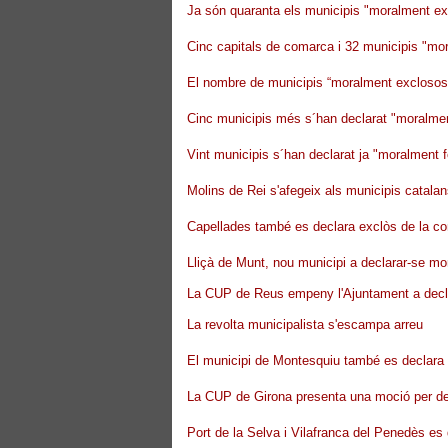
Ja són quaranta els municipis "moralment e
Cinc capitals de comarca i 32 municipis "mor
El nombre de municipis “moralment exclosos” 
Cinc municipis més s´han declarat "moralmen
Vint municipis s´han declarat ja "moralment f
Molins de Rei s'afegeix als municipis catala
Capellades també es declara exclòs de la co
Lliçà de Munt, nou municipi a declarar-se mo
La CUP de Reus empeny l'Ajuntament a decla
La revolta municipalista s'escampa arreu
El municipi de Montesquiu també es declara 
La CUP de Girona presenta una moció per decl
Port de la Selva i Vilafranca del Penedès e