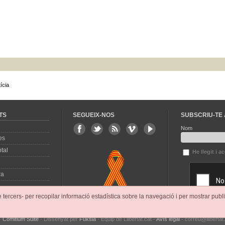
ícia
TS
SEGUEIX-NOS
SUBSCRIU-TE 
Nom
es
tal
He llegit i a
ra
e tercers- per recopilar informació estadística sobre la navegació i per mostrar publi
·
Comitium Suite
· Dissenyat per
Fuksia
· Equip de Llibertat.cat -
Avís legal
- correu@llibertat