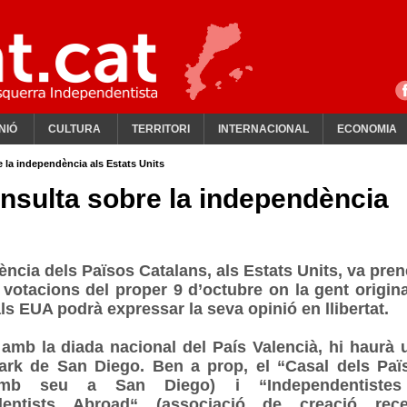
NIÓ
CULTURA
TERRITORI
INTERNACIONAL
ECONOMIA
e la independència als Estats Units
onsulta sobre la independència
ncia dels Països Catalans, als Estats Units, va pren
 votacions del proper 9 d’octubre on la gent origina
ls EUA podrà expressar la seva opinió en llibertat.
t amb la diada nacional del País Valencià, hi haurà 
ark de San Diego. Ben a prop, el “Casal dels Paï
(amb seu a San Diego) i “Independentiste
ndentists Abroad“ (associació de creació rece