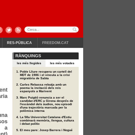
RES-PÚBLICA
FREEDOM.CAT
RÀNQUINGS
les més llegides
les més votades
Poble Lliure recupera un cartell del
MDT de 1986 i el vincula a la crisi
migratòria de Sabta
Carles Rebassa rebutja amb un
poema la invitació dels reis
ent
espanyols a Marivent
ria
Marc Puigtió renuncia a ser el
candidat d'ERC a Girona després de
l'escàndol dels àudios, nou episodi
d'una trajectòria marcada per la
polèmica interna
una
La 58a Universitat Catalana d'Estiu
sos
combinarà memòria, llengua, cultura
i debat polític
s a
El meu pare: Josep Barrera i Nogué
nt)