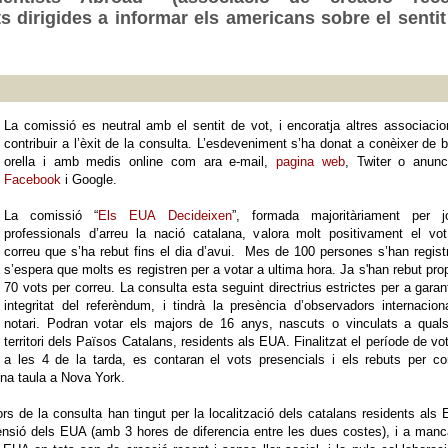
ts dirigides a informar els americans sobre el sentit
La comissió es neutral amb el sentit de vot, i encoratja altres associaci
contribuir a l’èxit de la consulta. L’esdeveniment s’ha donat a conèixer de 
orella i amb medis online com ara e-mail,
pagina web
, Twiter o anunc
Facebook
i Google.
La comissió “
Els EUA Decideixen
”, formada majoritàriament per j
professionals d’arreu la nació catalana, valora molt positivament el vo
correu que s’ha rebut fins el dia d’avui. Mes de 100 persones s’han registr
s’espera que molts es registren per a votar a ultima hora. Ja s'han rebut pr
70 vots per correu. La consulta esta seguint directrius estrictes per a garant
integritat del referèndum, i tindrà la presència d’observadors internacion
notari. Podran votar els majors de 16 anys, nascuts o vinculats a quals
territori dels Països Catalans, residents als EUA. Finalitzat el període de vo
a les 4 de la tarda, es contaran el vots presencials i els rebuts per co
una taula a Nova York.
ors de la consulta han tingut per la localització dels catalans residents als
xtensió dels EUA (amb 3 hores de diferencia entre les dues costes), i a man