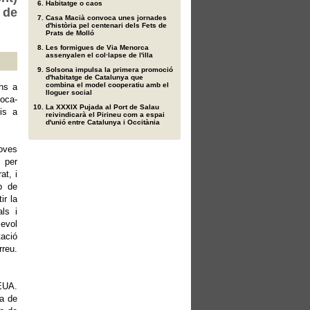
Habitatge o caos
 de
Casa Macià convoca unes jornades
d'història pel centenari dels Fets de
Prats de Molló
Les formigues de Via Menorca
assenyalen el col·lapse de l'illa
Solsona impulsa la primera promoció
d'habitatge de Catalunya que
combina el model cooperatiu amb el
ons a
lloguer social
boca-
La XXXIX Pujada al Port de Salau
is a
reivindicarà el Pirineu com a espai
d'unió entre Catalunya i Occitània
oves
t per
at, i
op de
ir la
als i
evol
tació
rreu.
 EUA.
ca de