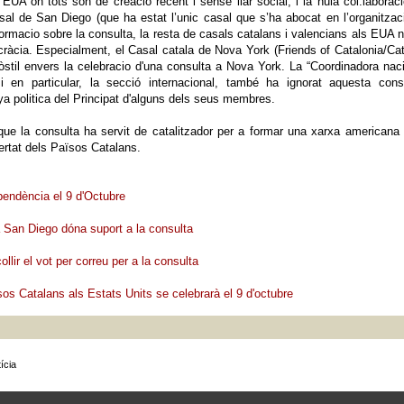
EUA on tots son de creació recent i sense llar social, i la nula col.laborac
al de San Diego (que ha estat l’unic casal que s’ha abocat en l’organitzaci
formacio sobre la consulta, la resta de casals catalans i valencians als EUA 
ràcia. Especialment, el Casal catala de Nova York (Friends of Catalonia/Ca
hòstil envers la celebracio d'una consulta a Nova York. La “Coordinadora nac
i en particular, la secció internacional, també ha ignorat aquesta consu
a politica del Principat d'alguns dels seus membres.
que la consulta ha servit de catalitzador per a formar una xarxa american
ertat dels Països Catalans.
ependència el 9 d'Octubre
a San Diego dóna suport a la consulta
lir el vot per correu per a la consulta
sos Catalans als Estats Units se celebrarà el 9 d'octubre
ícia