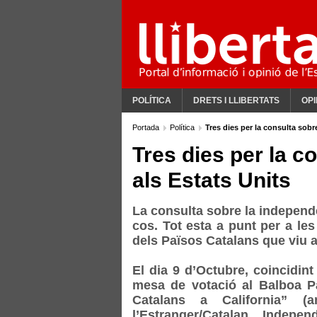
POLÍTICA
DRETS I LLIBERTATS
OPI
Portada
Política
Tres dies per la consulta sobr
Tres dies per la c
als Estats Units
La consulta sobre la independè
cos. Tot esta a punt per a les
dels Països Catalans que viu a
El dia 9 d’Octubre, coincidin
mesa de votació al Balboa P
Catalans a California” 
l’Estranger/Catalan Indepe