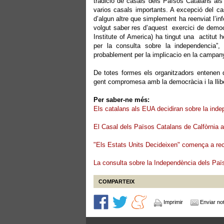
tradició de casals dels Països Catalans als 
varios casals importants. A excepció del cas
d’algun altre que simplement ha reenviat l’in
volgut saber res d’aquest exercici de democ
Institute of America) ha tingut una actitut 
per la consulta sobre la independencia”, 
probablement per la implicacio en la campany
De totes formes els organitzadors entenen 
gent compromesa amb la democràcia i la llib
Per saber-ne més:
Els catalans als EUA decidiran sobre la ind
El Casal dels Països Catalans de Calfòrnia 
"Els Estats Units Decideixen" comença a recol
La consulta sobre la Independència dels Paï
COMPARTEIX
Imprimir
Enviar not