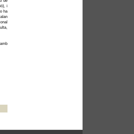
io de
ó), i
no ha
talan
ional
lta,
a amb