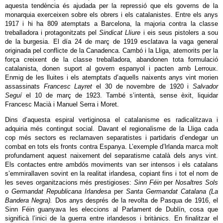
aquesta tendència és ajudada per la repressió que els governs de la
monarquia exerceixen sobre els obrers i els catalanistes. Entre els anys
1917 i hi ha 809 atemptats a Barcelona, la majoria contra la classe
treballadora i protagonitzats pel
Sindicat Lliure
i eis seus pistolers a sou
de la burgesia. El día 24 de març de 1919 esclatava la vaga general
originada pel conflicte de la Canadenca. Cambó i la Lliga, atemorits
per la
força creixent de la classe treballadora, abandonen tota formulació
catalanista, donen suport al govern espanyol i pacten amb Lerroux.
Enmig de les lluites i els atemptats d’aquells naixents anys vint morien
assassinats
Francesc Layret
el 30 de novembre de 1920 i
Salvador
Seguí
el 10 de març de 1923. També s’intentà, sense èxit, liquidar
Francesc Macià i Manuel Serra i Moret.
Dins d’aquesta espiral vertiginosa el catalanisme es radicalitzava i
adquiria més contingut social. Davant el regionalisme de la Lliga cada
cop més sectors es reclamaven separatistes i partidaris d’endegar un
combat en tots els fronts contra Espanya. L’exemple d’lrlanda marca molt
profundament aquest naixement del separatisme català dels anys vint.
Els contactes entre ambdós moviments van ser intensos i els catalans
s’emmirallaven sovint en la realitat irlandesa, copiant fins i tot el nom de
les seves organitzacions més prestigioses:
Sinn Féin
per
Nosaltres Sols
o
Germandat Republicana Irlandesa
per
Santa Germandat Catalana (La
Bandera Negra).
Dos anys després de la revolta de Pasqua de 1916, el
Sinn Féin guanyava les eleccions al Parlament de Dublín, cosa que
significà l’inici de la guerra entre irlandesos i britànics. En finalitzar el