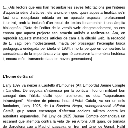
(...) Als lectors que ens han fet arribar les seves felicitacions per l’interès
d’aquesta sèrie d’articles, els anunciem que, quan aquesta finalitzi, se’n
farà una recopilació editada en un opuscle especial, profusament
il·lustrat, amb la inclusió d’un recull de textos fonamentals i una àmplia
bibliografia. [Nota de l’editor de la versió web: desgraciadament, no ens
consta que aquest projecte tan atractiu arribés a realitzar-se. Ara, en
reproduir aquests mateixos articles de cara a la difusió web, la redacció
de
El Talp,
ben modestament, malda per prosseguir l’exemplar tasca
pedagògica endegada per
Lluita
el 1984; i ho fa perquè en comparteix la
consciència de la importància vital que té conservar la memòria històrica
i, encara més, transmetre-la a les noves generacions]
L’home de Garraf
L’any 1897 va néixer a Castelló d’Empúries (Alt Empordà) Jaume Compte
i Canelles. De seguida s’interessà per la política i fou un militant ben
conegut dins l’òrbita d’allò que, aleshores, es deia "separatisme
intransigent". Membre de primera hora d’Estat Català,
va ser un dels
fundadors, l’any 1925, de
La Bandera Negra, suborganització d’Estat
Català,
grup armat encarregat d’efectuar accions militars contra les
autoritats espanyoles. Pel juny de 1925 Jaume Compte comandava un
escamot que atemptà contra la vida del rei Alfons XIII quan, de tornada
de Barcelona cap a Madrid, passava en tren pel túnel de Garraf. Fallit