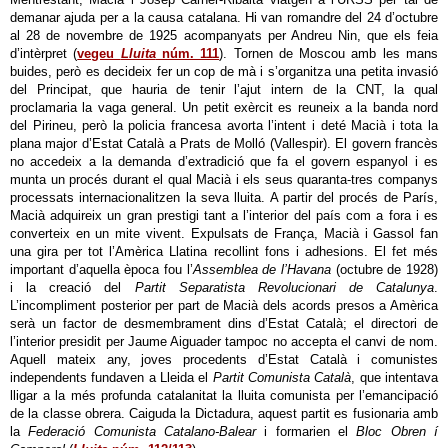
demanar ajuda per a la causa catalana. Hi van romandre del 24 d’octubre
al 28 de novembre de 1925 acompanyats per Andreu Nin, que els feia
d’intèrpret (
vegeu
Lluita
núm. 111
). Tornen de Moscou amb les mans
buides, però es decideix fer un cop de mà i s’organitza una petita invasió
del Principat, que hauria de tenir l’ajut intern de la CNT, la qual
proclamaria la vaga general. Un petit exèrcit es reuneix a la banda nord
del Pirineu, però la policia francesa avorta l’intent i deté Macià i tota la
plana major d’Estat Català a Prats de Molló (Vallespir). El govern francès
no accedeix a la demanda d’extradició que fa el govern espanyol i es
munta un procés durant el qual Macià i els seus quaranta-tres companys
processats internacionalitzen la seva lluita. A partir del procés de París,
Macià adquireix un gran prestigi tant a l’interior del país com a fora i es
converteix en un mite vivent. Expulsats de França, Macià i Gassol fan
una gira per tot l’Amèrica Llatina recollint fons i adhesions. El fet més
important d’aquella època fou l’
Assemblea de l’Havana
(octubre de 1928)
i la creació del
Partit Separatista Revolucionari de Catalunya
.
L’incompliment posterior per part de Macià dels acords presos a Amèrica
serà un factor de desmembrament dins d’Estat Català; el directori de
l’interior presidit per Jaume Aiguader tampoc no accepta el canvi de nom.
Aquell mateix any, joves procedents d’Estat Català i comunistes
independents fundaven a Lleida el
Partit Comunista Català
, que intentava
lligar a la més profunda catalanitat la lluita comunista per l’emancipació
de la classe obrera. Caiguda la Dictadura, aquest partit es fusionaria amb
la
Federació Comunista Catalano-Balear
i formarien el
Bloc Obren í