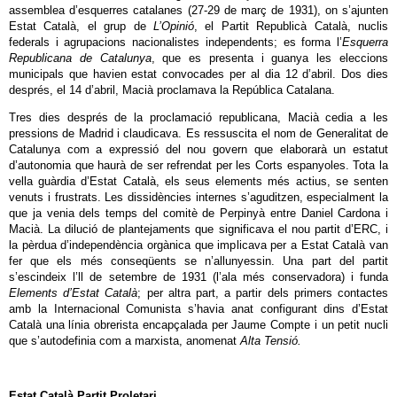
assemblea d’esquerres catalanes (27-29 de març de 1931), on s’ajunten
Estat Català, el grup de
L’Opinió
, el Partit Republicà Català, nuclis
federals i agrupacions nacionalistes independents; es forma l’
Esquerra
Republicana de Catalunya
, que es presenta i guanya les eleccions
municipals que havien estat convocades per al dia 12 d’abril. Dos dies
després, el 14 d’abril, Macià proclamava la República Catalana.
Tres dies després de la proclamació republicana, Macià cedia a les
pressions de Madrid i claudicava. Es ressuscita el nom de Generalitat de
Catalunya com a expressió del nou govern que elaborarà un estatut
d’autonomia que haurà de ser refrendat per les Corts espanyoles. Tota la
vella guàrdia d’Estat Català, els seus elements més actius, se senten
venuts i frustrats. Les dissidències internes s’aguditzen, especialment la
que ja venia dels temps del comitè de Perpinyà entre Daniel Cardona i
Macià. La dilució de plantejaments que significava el nou partit d’ERC, i
la pèrdua d’independència orgànica que implicava per a Estat Català van
fer que els més conseqüents se n’allunyessin. Una part del partit
s’escindeix l’ll de setembre de 1931 (l’ala més conservadora) i funda
Elements d’Estat Català
; per altra part, a partir dels primers contactes
amb la Internacional Comunista s’havia anat configurant dins d’Estat
Català una línia obrerista encapçalada per Jaume Compte i un petit nucli
que s’autodefinia com a marxista, anomenat
Alta Tensió.
Estat Català Partit Proletari