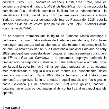
conflicte, l’any 1921, Anglaterra reconeix l’
!rish Free State
, però es
consuma la divisió d’Irlanda. L’
IRA (lrish Republican Army)
no accepta la
partició de l’illa i decideix continuar la lluita per la independència i la
reunificació. L’IRA, fundat l’any 1857 per emigrants irlandesos a Nova
York, va començar a ser conegut pels fets de Pasqua del 1916, sota la
direcció d’
Eamon De Valera
(cap polític del Sinn Féin) i
Michael Collins
(cap militar de l’IRA).
És en aquests moments que la figura de Francesc Macià començà a
perfilar-se. Ja durant l’Assemblea de Parlamentaris de l’any 1917 havia
mantingut una postura radical abonant un plantejament insurreccional, fet
pel qual va haver d’exiliar-se. A la Conferència Nacional Catalana de l’any
1922 propugnà que aquesta desemboqués en una assemblea constituent
de l’
Estat Lliure de Catalunya
i al parlament espanyol defensà
la
proclamació de República Catalana, si calia amb actuació armada, cosa
per la qual la seva formació militar semblava predestinar-lo. La joventut
més radicalitzada el seguia a ulls clucs mentre els "benpensants" deien
que era un visionari. L’any 1922 Macià fundava Estat Català, que
començà a organitzar la lluita armada; i aquell mateix any fou signat el
pacte Galeuzca (11 de setembre de 1922) entre gallecs, bascos i
catalans, en el qual es declaraven aliats contra l’Estat espanyol que els
oprimia.
Estat Català