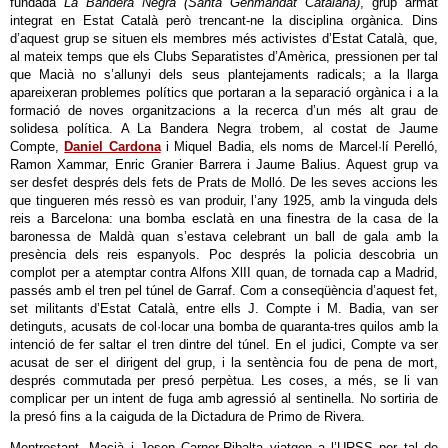
fundada
La Bandera Negra (Santa Genmandat Catalana)
, grup armat
integrat en Estat Català però trencant-ne la disciplina orgànica. Dins
d’aquest grup se situen els membres més activistes d’Estat Català, que,
al mateix temps que els Clubs Separatistes d’Amèrica, pressionen per tal
que Macià no s’allunyi dels seus plantejaments radicals; a la llarga
apareixeran problemes polítics que portaran a la separació orgànica i a la
formació de noves organitzacions a la recerca d’un més alt grau de
solidesa política. A La Bandera Negra trobem, al costat de Jaume
Compte,
Daniel Cardona
i Miquel Badia, els noms de Marcel·lí Perelló,
Ramon Xammar, Enric Granier Barrera i Jaume Balius. Aquest grup va
ser desfet després dels fets de Prats de Molló. De les seves accions les
que tingueren més ressò es van produir, l’any 1925, amb la vinguda dels
reis a Barcelona: una bomba esclatà en una finestra de la casa de la
baronessa de Maldà quan s’estava celebrant un ball de gala amb la
presència dels reis espanyols. Poc després la policia descobria un
complot per a atemptar contra Alfons XlII quan, de tornada cap a Madrid,
passés amb el tren pel túnel de Garraf. Com a conseqüència d’aquest fet,
set militants d’Estat Català, entre ells J. Compte i M. Badia, van ser
detinguts, acusats de col·locar una bomba de quaranta-tres quilos amb la
intenció de fer saltar el tren dintre del túnel. En el judici, Compte va ser
acusat de ser el dirigent del grup, i la sentència fou de pena de mort,
després commutada per presó perpètua. Les coses, a més, se li van
complicar per un intent de fuga amb agressió al sentinella. No sortiria de
la presó fins a la caiguda de la Dictadura de Primo de Rivera.
Mentrestant, Macià i Josep Carner-Ribalta viatgen a l’URSS per tal de