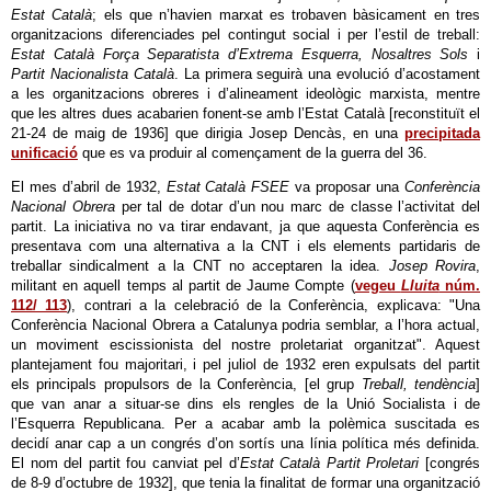
Estat Català
; els que n’havien marxat es trobaven bàsicament en tres
organitzacions diferenciades pel contingut social i per l’estil de treball:
Estat Català Força Separatista d’Extrema Esquerra, Nosaltres Sols
i
Partit Nacionalista Català
. La primera seguirà una evolució d’acostament
a les organitzacions obreres i d’alineament ideològic marxista, mentre
que les altres dues acabarien fonent-se amb l’Estat Català [reconstituït el
21-24 de maig de 1936] que dirigia Josep Dencàs, en una
precipitada
unificació
que es va produir al començament de la guerra del 36.
El mes d’abril de 1932,
Estat Català FSEE
va proposar una
Conferència
Nacional Obrera
per tal de dotar d’un nou marc de classe l’activitat del
partit. La iniciativa no va tirar endavant, ja que aquesta Conferència es
presentava com una alternativa a la CNT i els elements partidaris de
treballar sindicalment a la CNT no acceptaren la idea.
Josep Rovira
,
militant en aquell temps al partit de Jaume Compte (
vegeu
Lluita
núm.
112/ 113
), contrari a la celebració de la Conferència, explicava: "Una
Conferència Nacional Obrera a Catalunya podria semblar, a l’hora actual,
un moviment escissionista del nostre proletariat organitzat". Aquest
plantejament fou majoritari, i pel juliol de 1932 eren expulsats del partit
els principals propulsors de la Conferència, [el grup
Treball, tendència
]
que van anar a situar-se dins els rengles de la Unió Socialista i de
l’Esquerra Republicana. Per a acabar amb la polèmica suscitada es
decidí anar cap a un congrés d’on sortís una línia política més definida.
El nom del partit fou canviat pel d’
Estat Català Partit Proletari
[congrés
de 8-9 d’octubre de 1932], que tenia la finalitat de formar una organització