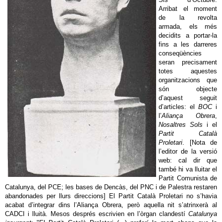
Arribat el moment
de la revolta
armada, els més
decidits a portar-la
fins a les darreres
conseqüències
seran precisament
totes aquestes
organitzacions que
són objecte
d’aquest seguit
d’articles: el
BOC
i
l’
Aliança Obrera
,
Nosaltres Sols
i el
Partit Català
Proletari
. [Nota de
l’editor de la versió
web: cal dir que
també hi va lluitar el
Partit Comunista de
Catalunya, del PCE; les bases de Dencàs, del PNC i de Palestra restaren
abandonades per llurs direccions] El Partit Català Proletari no s’havia
acabat d’integrar dins l’Aliança Obrera, però aquella nit s’atrinxerà al
CADCI i lluità. Mesos després escrivien en l’òrgan clandestí
Catalunya