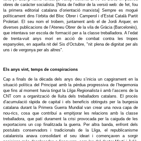
obres de caràcter socialista. [Nota de l’editor de la versió web: de fet, fou
la primera editorial catalana d’orientació marxista] Sempre es mogué
políticament dins l’òrbita del Bloc Obrer i Camperol i d’Estat Català Partit
Proletari. El seu nom el trobem, juntament amb el de Jordi Arquer, en
diverses publicacions de l’Ateneu Obrer de la vila de Gràcia (Barcelonès),
que intentava ser escola de formació per a la classe treballadora. A l’edat
de trenta-vuit anys morí en acció de combat contra les tropes
espanyoles, en aquella nit del Sis d’Octubre, "nit plena de dignitat per als
uns i de vergonya per als altres".
Els anys vint, temps de conspiracions
Cap a finals de la dècada dels anys deu s’inicia un capgirament en la
situació política del Principat amb la pèrdua progressiva de l’hegemonia
que fins al moment havia tingut la
Lliga Regionalista
i
amb l’ascens de la
CNT com a organització de lluita dels treballadors catalans. El procés
d’acumulació ràpida de capital i els beneficis obtinguts per la burgesia
catalana durant la Primera Guerra Mundial van crear una nova capa de
nou-rics, cosa que contribuí a empitjorar les relacions amb la classe
treballadora, que patí durament la crisi provocada per la caiguda de les
exportacions un cop finalitzada la guerra. Per altra banda, enfront dels
postulats conservadors i tradicionals de la Lliga, el republicanisme
catalanista anava consolidant el seu ideari i començaven a sorgir