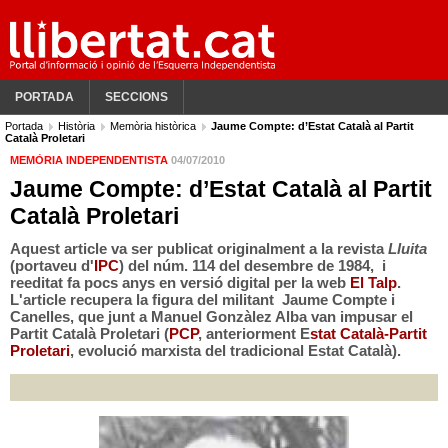
PORTADA
SECCIONS
Portada
Història
Memòria històrica
Jaume Compte: d’Estat Català al Partit
Català Proletari
MEMÒRIA INDEPENDENTISTA
04/07/2010
Jaume Compte: d’Estat Català al Partit
Català Proletari
Aquest article va ser publicat originalment a la revista
Lluita
(portaveu d'
IPC
) del núm. 114 del desembre de 1984, i
reeditat fa pocs anys en versió digital per la web
El Talp
.
L'article recupera la figura del militant Jaume Compte i
Canelles, que junt a Manuel Gonzàlez Alba van impusar el
Partit Català Proletari (
PCP
, anteriorment E
stat Català-Partit
Proletari
, evolució marxista del tradicional Estat Català).