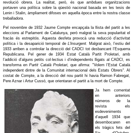
revolució obrera. La realitat, però, és que ambdues organitzacions
portaven una política sobre la qüestió nacional basada en les tesis de
Lenin i Stalin, àmpliament difoses en aquella època entre la nostra classe
treballadora.
Pel novembre de 1932 Jaume Compte encapçala la llista del partit a les
eleccions al Parlament de Catalunya, però malgrat la seva popularitat el
fracàs és estrepitós. Aquesta desfeta provocà una reducció d’activitat
política i la desaparició temporal de
L’lnsurgent.
Malgrat això, l’estiu del
1933 arriben a controlar la direcció del CADCI tot desbancant l’Esquerra
Republicana. Pel gener de 1934 Estat Català Partit Proletari, amb
l’addició d’alguns petits col·lectius i d’independents lligats al CADCI, es
transforma en
Partit Català Proletari,
que afirma: "Volem l’Estat Català
independent dintre de la Comunitat internacional dels Estats Obrers". Al
costat de Compte, a la direcció del nou partit hi havia Ramon Fabregat,
Pere Aznar i Artur Cussó, que orientaran el partit a la mort de Compte.
Ja hem comentat
en anteriors
números de la
revista els
esdeveniments
d’aquell 1934 que
desembocaren en
els tràgics fets del
Sis d’Octubre.