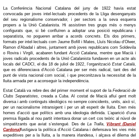
La Conferència Nacional Catalana del juny de 1922 havia estat
convocada per joves intel·lectuals procedents de la Lliga desenganyats
del seu regionalisme conservador, i per sectors a la seva esquerra
propers a la Unió Catalanista. Hi assistiren tres grups més o menys
configurats que, si bé confluïren a adoptar una posició republicana i
separatista, no pogueren arribar a acords concrets. Els dos primers,
formats per intel·lectuals com Jaume Bofill i Mates, Lluís Nicolau d’Olwer,
Ramon d’Abadal i altres, juntament amb joves republicans com Soldevila
o Rovira i Virgili, acabaren fundant
Acció Catalana
, mentre que Macià i
joves radicals procedents de la
Unió Catalanista
fundaven en un acte als
locals del CADCI, el dia 18 de juliol de 1922, l’organització
Estat Català
,
que es diferenciava d’Acció Catalana per ser més radical, tant des del
punt de vista nacional com social, i que preconitzava la necessitat de la
lluita armada per a aconseguir la independència.
Estat Català va rebre des del primer moment el suport de la
Federació de
Clubs Separatistes,
creada a Cuba. Al costat de Macià afluí gent molt
diversa i amb continguts ideològics no sempre coincidents, units, això sí,
per un nacionalisme intransigent i per un alt esperit de lluita. Eren més
homes d’acció que polítics amb una ideologia definida. L’aparició d’una
premsa lligada al nou partit intentava donar un cert cos teòric al núvol de
simpatitzants que aviat s’estengué. Des de
La Tralla
,
Vibrant (Daniel
Cardona)
fustigava la política d’Acció Catalana i defensava les vies més
expeditives per a la lluita, a la manera irlandesa, i alçava el dilema del