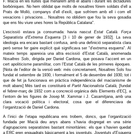
F. Macià en les lluites que menàrem amb el abans i durant les dictadures
borbòniques. No hem oblidat que molts de nosaltres fórem soldats d’ell a
Prats de Molló, companys d’ell d’exili, que sofrírem amb ell i com ell
vexacions i privacions... Nosaltres no oblidem que fou la seva gosadia
que ens féu viure unes hores la República Catalana".
L’escissió estava ja consumada: havia nascut
Estat Català. Força
Separatista d’Extrema Esquerra
[3 i 10 de gener de 1932]. La seva
ideologia era encara bastant confusa, amb una definició separatista clara
però sense fer gaire explícit què significava ser "d’extrema esquerra". Al
mateix temps apareixia una altra escissió d’Estat Català, anomenada
Nosaltres Sols
, dirigida per Daniel Cardona, que posava l’accent en un
cert apoliticisme paramilitar, com l’Estat Català de les primeres èpoques.
[Nota de l’editor de la versió web: més concretament, Nosaltres Sols fou
fundat el setembre de 1930, i formalment el 5 de desembre del 1930, tot i
que de fet ja funcionava en pràctica independència del macianisme de
molt abans] Més tard es constituirà el
Partit Nacionalista Català,
[fundat
el febrer-març de 1932 com a concreció orgànica dels Elements d’EC], a
l’entorn de les figures de Josep M. Xammar i J. Casamitjana, amb una
clara vocació política i electoral, cosa que el diferenciava de
l’organització de Daniel Cardona.
A l’inici de l’etapa republicana ens trobem, doncs, que l’organització
fundada per Macià deu anys abans s’havia disgregat en una sèrie
d’agrupacions separatistes bastant minoritàries: els que s’havien quedat
a ERC eren enquadrats bàsicament a les joventuts,
Joventuts d’Esquerra