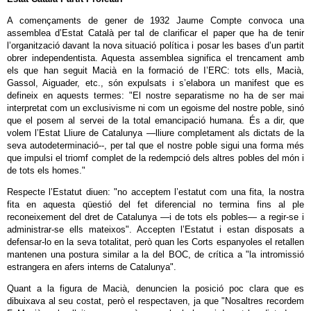
A començaments de gener de 1932 Jaume Compte convoca una
assemblea d’Estat Català per tal de clarificar el paper que ha de tenir
l’organització davant la nova situació política i posar les bases d’un partit
obrer independentista. Aquesta assemblea significa el trencament amb
els que han seguit Macià en la formació de I’ERC: tots ells, Macià,
Gassol, Aiguader, etc., són expulsats i s’elabora un manifest que es
defineix en aquests termes: "El nostre separatisme no ha de ser mai
interpretat com un exclusivisme ni com un egoisme del nostre poble, sinó
que el posem al servei de la total emancipació humana. És a dir, que
volem l’Estat Lliure de Catalunya —lliure completament als dictats de la
seva autodeterminació--, per tal que el nostre poble sigui una forma més
que impulsi el triomf complet de la redempció dels altres pobles del món i
de tots els homes."
Respecte l’Estatut diuen: "no acceptem l’estatut com una fita, la nostra
fita en aquesta qüestió del fet diferencial no termina fins al ple
reconeixement del dret de Catalunya —i de tots els pobles— a regir-se i
administrar-se ells mateixos". Accepten l’Estatut i estan disposats a
defensar-lo en la seva totalitat, però quan les Corts espanyoles el retallen
mantenen una postura similar a la del BOC, de crítica a "la intromissió
estrangera en afers interns de Catalunya".
Quant a la figura de Macià, denuncien la posició poc clara que es
dibuixava al seu costat, però el respectaven, ja que "Nosaltres recordem