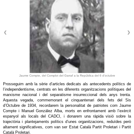
Jaume Compte, del Complot del Garraf a la República del 6 d'octubre
Prosseguim amb la sèrie d’articles dedicats als antecedents polítics de
l’independentisme, centrats en les diferents organitzacions polítiques del
marxisme nacional i del separatisme insurreccional dels anys trenta.
Aquesta vegada, commemorant el cinquantenari dels fets del Sis
d’Octubre de 1934, recordarem la personalitat de patriotes com Jaume
Compte i Manuel González Alba, morts en enfrontament amb l’exèrcit
espanyol als locals del CADCI, i donarem una ràpida visió sobre la
trajectòria i plantejaments polítics d’unes organitzacions, reduïdes però
altament significatives, com van ser Estat Català Partit Proletari i Partit
Català Proletari.