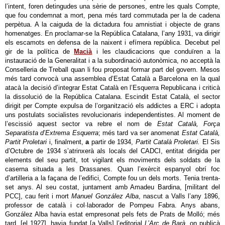
l’intent, foren detingudes una sèrie de persones, entre les quals Compte,
que fou condemnat a mort, pena més tard commutada per la de cadena
perpètua. A la caiguda de la dictadura fou amnistiat i objecte de grans
homenatges. En proclamar-se la República Catalana, l’any 1931, va dirigir
els escamots en defensa de la naixent i efímera república. Decebut pel
gir de la política de
Macià
i les claudicacions que conduïren a la
instauració de la Generalitat i a la subordinació autonòmica, no acceptà la
Conselleria de Treball quan li fou proposat formar part del govern. Mesos
més tard convocà una assemblea d’Estat Català a Barcelona en la qual
atacà la decisió d’integrar Estat Català en l’Esquerra Republicana i criticà
la dissolució de la República Catalana. Escindit Estat Català, el sector
dirigit per Compte expulsa de l’organització els addictes a ERC i adopta
uns postulats socialistes revolucionaris independentistes. Al moment de
l’escissió aquest sector va rebre el nom de
Estat Català, Força
Separatista d’Extrema Esquerra
; més tard va ser anomenat
Estat Català,
Partit Proletari
i, finalment,
a
partir de 1934,
Partit Català Proletari.
El Sis
d’Octubre de 1934 s’atrinxerà als locals del CADCI,
entitat dirigida per
elements del seu partit,
tot vigilant els moviments dels soldats de la
caserna situada a les Drassanes. Quan l’exèrcit espanyol obrí foc
d’artilleria a la façana de l’edifici, Compte fou un dels morts. Tenia trenta-
set anys. Al seu costat, juntament amb Amadeu Bardina, [militant del
PCC], cau ferit i mort
Manuel González Alba
, nascut a Valls l’any 1896,
professor de català i col·laborador de Pompeu Fabra. Anys abans,
González Alba havia estat empresonat pels fets de Prats de Molló; més
tard, [el 1927], havia fundat [a Valls] l’editorial
L’Arc de Barà
, on publicà