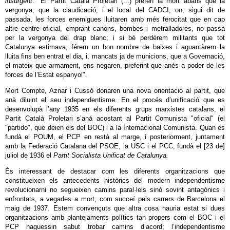
insurgent
: "El Partit Català Proletari (...) preferí la mort abans que la
vergonya, que la claudicació, i el local del CADCI, on, sigui dit de
passada, les forces enemigues lluitaren amb més ferocitat que en cap
altre centre oficial, emprant canons, bombes i metralladores, no passà
per la vergonya del drap blanc; i si bé perdérem militants que tot
Catalunya estimava, férem un bon nombre de baixes i aguantàrem la
lluita fins ben entrat el dia, i, mancats ja de municions, que a Governació,
el mateix que armament, ens negaren, preferint que anés a poder de les
forces de l’Estat espanyol".
Mort Compte, Aznar i Cussó donaren una nova orientació al partit, que
anà diluint el seu independentisme. En el procés d’unificació que es
desenvolupà l’any 1935 en els diferents grups marxistes catalans, el
Partit Català Proletari s’aná acostant al Partit Comunista "oficial" (el
"partido", que deien els del BOC) i a la Internacional Comunista. Quan es
fundà el POUM, el PCP en restà al marge, i posteriorment, juntament
amb la Federació Catalana del PSOE, la USC i el PCC, fundà el [23 de]
juliol de 1936 el
Partit Socialista Unificat de Catalunya.
És interessant de destacar com les diferents organitzacions que
constitueixen els antecedents històrics del modern independentisme
revolucionarni no segueixen camins paral·lels sinó sovint antagònics i
enfrontats, a vegades a mort, com succeí pels carrers de Barcelona el
maig de 1937. Estem convençuts que altra cosa hauria estat si dues
organitzacions amb plantejaments polítics tan propers com el BOC i el
PCP haguessin sabut trobar camins d’acord; l’independentisme