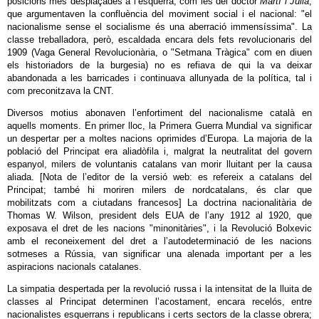
posicions més desplaçades a l’esquerra, com les del doctor
Martí i Julià
,
que argumentaven la confluència del moviment social i el nacional: "el
nacionalisme sense el socialisme és una aberració immensíssima". La
classe treballadora, però, escaldada encara dels fets revolucionaris del
1909 (Vaga General Revolucionària, o "Setmana Tràgica" com en diuen
els historiadors de la burgesia) no es refiava de qui la va deixar
abandonada a les barricades i continuava allunyada de la política, tal i
com preconitzava la CNT.
Diversos motius abonaven l’enfortiment del nacionalisme català en
aquells moments. En primer lloc, la Primera Guerra Mundial va significar
un despertar per a moltes nacions oprimides d’Europa. La majoria de la
població del Principat era aliadòfila i, malgrat la neutralitat del govern
espanyol, milers de voluntanis catalans van morir lluitant per la causa
aliada. [Nota de l’editor de la versió web: es refereix a catalans del
Principat; també hi moriren milers de nordcatalans, és clar que
mobilitzats com a ciutadans francesos] La doctrina nacionalitària de
Thomas W. Wilson, president dels EUA de l’any 1912 al 1920, que
exposava el dret de les nacions "minonitàries", i la Revolució Bolxevic
amb el reconeixement del dret a l’autodeterminació de les nacions
sotmeses a Rússia, van significar una alenada important per a les
aspiracions nacionals catalanes.
La simpatia despertada per la revolució russa i la intensitat de la lluita de
classes al Principat determinen l’acostament, encara recelós, entre
nacionalistes esquerrans i republicans i certs sectors de la classe obrera;