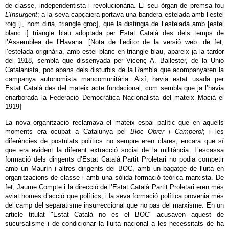
de classe, independentista i revolucionària. El seu òrgan de premsa fou
L’Insurgent
; a la seva capçaiera portava una bandera estelada amb l’estel
roig [i, hom diria, triangle groc], que la distingia de l’estelada amb [estel
blanc i] triangle blau adoptada per Estat Català des dels temps de
l’Assemblea de l’Havana. [Nota de l’editor de la versió web: de fet,
l’estelada originària, amb estel blanc en triangle blau, apareix ja la tardor
del 1918, sembla que dissenyada per Vicenç A. Ballester, de la Unió
Catalanista, poc abans dels disturbis de la Rambla que acompanyaren la
campanya autonomista mancomunitària. Així, havia estat usada per
Estat Català des del mateix acte fundacional, com sembla que ja l’havia
enarborada la Federació Democràtica Nacionalista del mateix Macià el
1919]
La nova organització reclamava el mateix espai palític que en aquells
moments era ocupat a Catalunya pel
Bloc Obrer i Camperol
; i les
diferències de postulats polítics no sempre eren clares, encara que sí
que era evident la diferent extracció social de la militància. L’escassa
formació dels dirigents d’Estat Català Partit Proletari no podia competir
amb un Maurín i altres dirigents del BOC, amb un bagatge de lluita en
organitzacions de classe i amb una sòlida formació teòrica marxista. De
fet, Jaume Compte i la direcció de l’Estat Català Partit Proletari eren més
aviat homes d’acció que polítics, i la seva formació política provenia més
del camp del separatisme insurreccional que no pas del marxisme. En un
article titulat "Estat Català no és el BOC" acusaven aquest de
sucursalisme i de condicionar la lluita nacional a les necessitats de ha