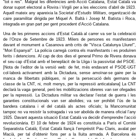
"tot o res". Malgrat les diferències amb Acció Catalana, Estat Català va
donar suport electoral a Rovira i Virgili per a les eleccions d’abril de 1923.
Aquell mateix any apareixia la
Societat d’Estudis Militars
, organització de
caire paramilitar dirigida per Miquel A. Baltà i Josep M. Batista i Roca,
integrada en gran part per gent procedent d’Acció Catalana.
Una de les primeres accions d’Estat Català al carrer va ser la celebració
de l’Onze de Setembre de 1923. Milers de persones es manifestaren
davant el monument a Casanova amb crits de "Visca Catalunya Lliure!",
"Mori Espanya!". La policia carregà contra els manifestants i es produïren
ferits i detencions. Al cap de dos dies el general Primo de Rivera donava
el seu cap d’Estat amb el beneplàcit de la Lliga i la passivitat del PSOE.
[Nota de l’editor de la versió web: de fet, més endavant el PSOE-UGT
col·laborà activament amb la Dictadura, sense amoïnar-se gaire per la
manca de llibertats públiques, ni per la persecució dels germans de
classe de la CNT, ni, molt menys, per la repressió anticatalana] La CNT
declarà la vaga general, però les mobilitzacions obreres van ser ofegades
per la repressió. La Dictadura militar va declarar l’estat de guerra i les
garanties constitucionals van ser abolides; va ser prohibit l’ús de la
bandera catalana i el del català als actes oficials; la Mancomunitat
tampoc no va resistir la sotragada i va ser abolida de manera oficial l’any
1925. Davant aquesta situació Estat Català va decidir d’emprendre l’acció
revolucionària. El 10 de febrer de 1924 es constituïa a París el Comitè
Separatista Català; Estat Català llançà l’emprèstit Pau Claris, avalat per
Macià, per tal d’obtenir fons per a la lluita armada. A Barcelona és