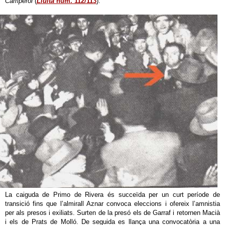
Camperol
(
Lluita
núm. 112/113
).
La caiguda de Primo de Rivera és succeïda per un curt període de
transició fins que l’almirall Aznar convoca eleccions i ofereix l’amnistia
per als presos i exiliats. Surten de la presó els de Garraf i retornen Macià
i els de Prats de Molló. De seguida es llança una convocatòria a una