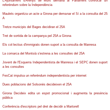
L'Ajuntament d'Arenys de Munt demana al Parlament convocar un
referèndum sobre la Independència
Maulets organitza un acte a Girona per demanar el Sí a la consulta del 25
A
Tretze municipis del Bages decidiran el 25A
Tret de sortida de la campanya pel 25A a Girona
Els col·lectius d'immigrats donen suport a la consulta de Manresa
La comarca del Montsià s'estrena a les consultes del 25A
Jovent de l'Esquerra Independentista de Manresa i el SEPC donen suport
a les consultes
FesCat impulsa un referèndum independentista per internet
Dues poblacions del Solsonès decideixen el 25A
Girona Decideix edita un espot promocional i augmenta la presència
pública
Conferència d'escriptors pel dret de decidir a Martorell