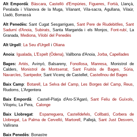
Alt Empordà
:
Bàscara
,
Castelló d'Empúries
,
Figueres
,
Fortià
, Llançà,
Peralada i Vilanova de la Muga, Vilanant, Vila-sacra, Agullana, Vilaür,
Lladó, Borrassà
Alt Penedès:
Sant Cugat Sesgarrigues,
Sant Pere de Riudebitlles
,
Sant
Sadurní d'Anoia
,
Subirats
, Santa Margarida i els Monjos,
Font-rubí
, La
Granada,
Mediona
,
Vilobí del Penedès
Alt Urgell
:
La Seu d'Urgell
i
Oliana
Anoia
:
Igualada
,
L'Espelt (Òdena)
, Vallbona d'Anoia,
Jorba
,
Capellades
Bages:
Artés
, Avinyó, Balsareny,
Fonollosa
,
Manresa
, Monistrol de
Calders,
Monistrol de Montserrat,
Sant Fruitós de Bages,
Súria
,
Navarcles
,
Santpedor
, Sant Vicenç de Castellet,
Castellnou del Bages
Baix Camp
:
Botarell
,
La Selva del Camp
,
Les Borges del Camp
,
Reus
,
Riudoms, L'Argentera
Baix Empordà
: Castell-Platja d'Aro-S'Agaró,
Sant Feliu de Guíxols
,
Vilopriu, La Pera,
Calonge
Baix Llobregat
:
Esparreguera
,
Castelldefels
,
Collbató
,
Corbera de
Llobregat,
La Palma de Cervelló
,
Martorell
, Pallejà,
Sant Just Desvern
,
Vallirana
Baix Penedès
: Bonastre