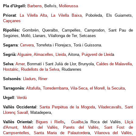
Pla d'Urgell:
Barbens
, Bellvís,
Mollerussa
Priorat
:
La Vilella Alta
,
La Vilella Baixa
, Poboleda, Els Guiamets,
Capçanes
Ripollès:
Gombrèn, Queralbs, Campelles, Camprodon, Sant Pau de
Segúries, Molló, Llanars, Vilallonga de Ter, Setcases
Segarra
:
Cervera
, Torrefeta i Florejacs, Torà i Guissona.
Segrià:
Alguaire
,
Almacelles
,
Lleida
, Aitona,
Puigverd de Lleid
a
Selva
:
Amer,
Bonmatí i Sant Julià de Llor, Brunyola,
Caldes de Malavella
,
Hostalric
,
Riudellots de la Selva
, Riudarenes
Solsonès
:
Lladurs
,
Riner
Tarragonès
:
Altafulla
,
Torredembarra
,
Vila-Seca
,
el Morell
,
la Secuita
,
Urgell
:
Verdú
Vallès Occidental
:
Santa Perpètua de la Mogoda
,
Viladecavalls
,
Sant
Llorenç Savall
, Matadepera,
Vallès Oriental:
Bigues i Riells
,
Gualba
,la Roca del Vallès,
Lliçà
d'Amunt
,
Mollet del Vallès
,
Parets del Vallès
,
Sant Fost de
Campsentelles
,
Santa Maria de Palautorder
a,
Vilanova del Vallès
,