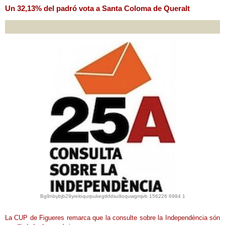
Un 32,13% del padró vota a Santa Coloma de Queralt
Bg9nbybjb29yreloqurpukegtkfdsu9oquwgmjvb 156226 6984 1
La CUP de Figueres remarca que la consulte sobre la Independència són