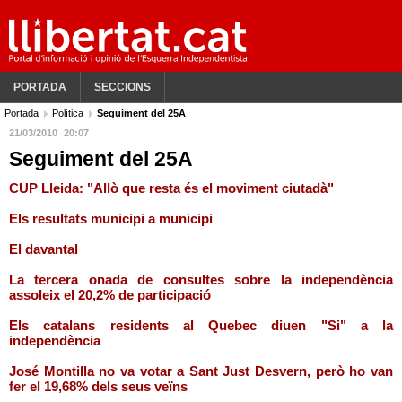
PORTADA
SECCIONS
Portada
Política
Seguiment del 25A
21/03/2010
20:07
Seguiment del 25A
CUP Lleida: "Allò que resta és el moviment ciutadà"
Els resultats municipi a municipi
El davantal
La tercera onada de consultes sobre la independència
assoleix el 20,2% de participació
Els catalans residents al Quebec diuen "Si" a la
independència
José Montilla no va votar a Sant Just Desvern, però ho van
fer el 19,68% dels seus veïns