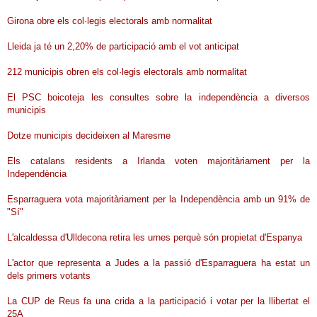
Girona obre els col·legis electorals amb normalitat
Lleida ja té un 2,20% de participació amb el vot anticipat
212 municipis obren els col·legis electorals amb normalitat
El PSC boicoteja les consultes sobre la independència a diversos
municipis
Dotze municipis decideixen al Maresme
Els catalans residents a Irlanda voten majoritàriament per la
Independència
Esparraguera vota majoritàriament per la Independència amb un 91% de
"Sí"
L'alcaldessa d'Ulldecona retira les urnes perquè són propietat d'Espanya
L'actor que representa a Judes a la passió d'Esparraguera ha estat un
dels primers votants
La CUP de Reus fa una crida a la participació i votar per la llibertat el
25A