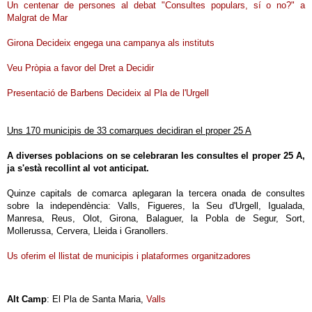
Un centenar de persones al debat "Consultes populars, sí o no?" a
Malgrat de Mar
Girona Decideix engega una campanya als instituts
Veu Pròpia a favor del Dret a Decidir
Presentació de Barbens Decideix al Pla de l'Urgell
Uns 170 municipis de 33 comarques decidiran el proper 25 A
A diverses poblacions on se celebraran les consultes el proper 25 A,
ja s'està recollint al vot anticipat.
Quinze capitals de comarca aplegaran la tercera onada de consultes
sobre la independència: Valls, Figueres, la Seu d'Urgell, Igualada,
Manresa, Reus, Olot, Girona, Balaguer, la Pobla de Segur, Sort,
Mollerussa, Cervera, Lleida i Granollers.
Us oferim el llistat de municipis i plataformes organitzadores
Alt Camp
: El Pla de Santa Maria,
Valls