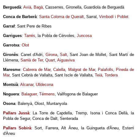
Berguedà
:
Avià
,
Bagà
, Casserres, Gironella, Guardiola de Berguedà
Conca de Barberà
:
Santa Coloma de Queralt
, Sarral,
Vimbodí i Poblet
Garraf
: Sant Pere de Ribes
Garrigues
:
Tarrés
, la Pobla de Cérvoles,
Juncosa
Garrotxa
:
Olot
Gironès
: Canet d'Adri,
Girona
,
Salt
, Sant Joan de Mollet, Sant Martí de
Llémena,
Sarrià de Ter
,
Quart,
Aiguaviva
Maresme
:
Cabrera de Mar
,
Calella
,
Malgrat de Mar
,
Palafolls
,
Pineda de
Mar
, Sant Cebrià de Vallalta, Sant Iscle de Vallalta,
Teià
,
Tordera
Montsià
:
Alcanar
,
Ulldecona
Noguera
:
Balaguer,
Térmens
, Vallfogona de Balaguer
Osona
: Balenyà, Olost, Muntanyola
Pallars Jussà
: La Torre de Capdella, Tremp, Isona i Conca Dellà, la
Pobla de Segur, Conca de Dalt, Senterada
Pallars Sobirà
: Sort, Farrera, Alt Àneu, la Guingueta d'Àneu, Esterri
d'Àneu