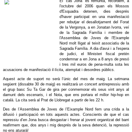
El ‘cas Jona’ es remunta, recordem, a
l'octubre del 2006 quan els Mossos
d'Esquadra detenen, dies després
d'haver participat en una manifestació
per rebutjar el desallotjament del Forat
de la Vergonya, a en Jonatan Ivorra, veí
de la Sagrada Família i membre de
l'Assemblea de Joves de l'Eixample
Nord molt lligat al teixit associatiu de la
Sagrada Família. A dia d'avui i a l'espera
de judici, el Ministeri fiscal pretén
condemnar a en Jona a 8 anys de presó
i tres mil euros de pena-multa sota les
acusacions de manifestació il·lícita, atemptat i desordres públics.
Aquest acte de suport no serà l’únic del mes de maig. La setmana
següent (dissabte 30 de maig) es realitzarà un concert antirepressiu amb
el grup basc Su Ta Gar de gira per conmemorar els seus vint anys al
damunt dels escenaris, i el Nota, que ens portara el millor hip-hop en
català. La cita serà al Prat de Llobregat a partir de les 22 h.
Des de l’Assemblea de Joves de l’Eixample Nord fem una crida a la
difusió i participació en tots aquests actes. Conscients de que el cas
repressiu d’en Jona busca desgastar i frenar al jovent organitzat del barri
reafirmem que, dos anys i mig després de la seva detenció, la repressió
no ens aturarà!