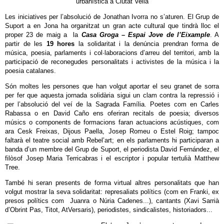
urbanística a Ciutat Vella
Les iniciatives per l’absolució de Jonathan Ivorra no s’aturen. El Grup de
Suport a en Jona ha organitzat un gran acte cultural que tindrà lloc el
proper 23 de maig a la
Casa Groga – Espai Jove de l’Eixample
. A
partir de les
19 hores
la solidaritat i la denúncia prendran forma de
música, poesia, parlaments i col·laboracions d’arreu del territori, amb la
participació de reconegudes personalitats i activistes de la música i la
poesia catalanes.
Són moltes les persones que han volgut aportar el seu granet de sorra
per fer que aquesta jornada solidària sigui un clam contra la repressió i
per l’absolució del veí de la Sagrada Família. Poetes com en Carles
Rabassa o en David Caño ens oferiran recitals de poesia; diversos
músics o components de formacions faran actuacions acústiques, com
ara Cesk Freixas, Dijous Paella, Josep Romeu o Estel Roig; tampoc
faltarà el teatre social amb Rebel’art; en els parlaments hi participaran a
banda d’un membre del Grup de Suport, el periodista David Fernández, el
filòsof Josep Maria Terricabras i el escriptor i popular tertulià Matthew
Tree.
També hi seran presents de forma virtual altres personalitats que han
volgut mostrar la seva solidaritat: represaliats polítics (com en Franki, ex
presos polítics com Juanra o Núria Cadenes...), cantants (Xavi Sarrià
d’Obrint Pas, Titot, AtVersaris), periodistes, sindicalistes, historiadors...