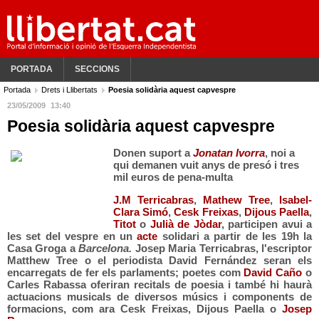
PORTADA
SECCIONS
Portada
Drets i Llibertats
Poesia solidària aquest capvespre
23/05/2009
13:40
Poesia solidària aquest capvespre
Donen suport a
Jonatan Ivorra
, noi a
qui demanen vuit anys de presó i tres
mil euros de pena-multa
J.M Terricabras
,
Mathew Tree
,
Isabel-
Clara Simó
,
Cesk Freixas
,
Dijous Paella
,
Titot
o
Julià de Jòdar
, participen avui a
les set del vespre en un
acte
solidari a partir de les 19h la
Casa Groga a
Barcelona.
Josep Maria Terricabras, l'escriptor
Matthew Tree
o el periodista
David Fernández
seran els
encarregats de fer els parlaments; poetes com
David Caño
o
Carles Rabassa
oferiran recitals de poesia i també hi haurà
actuacions musicals de diversos músics i components de
formacions, com ara Cesk Freixas, Dijous Paella o
Josep