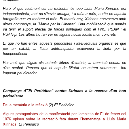
Però el que realment els ha molestat és que Lluís Maria Xirinacs era
independentista, mai no s'havia amagat, i a més a més, sortia en aquella
fotografia que va recórrer el món. El mateix any, Xirinacs convocava amb
altres companys,
la "Marxa per la Llibertat". Una mobilització que només
va tenir el suport efectiu de forces polítiques com el FNC, PSAN i el
PSAN-p. Les altres ho fan ver en alguns nuclis locals molt concrets
El que no han entès aquests periodistes i intel·lectuals orgànics és que
per un català, la lluita antifranquista esdevenia la lluita per la
Independència.
Per molt que diguin els actuals llibres d'història, la transició encara no
s'ha acabat. Penseu que el cap de l'Estat on estem sotmesos fou
imposat pel dictador.
Campanya d'"El Periódico" contra Xirinacs a la recerca d'un bon
periodisme
De la memòria a la reflexió
(2)
El Periódico
Alguns protagonistes de la manifestació per l’amnistia de l’1 de febrer del
1976 opinen sobre la recreació feta durant l’homenatge a Lluís Maria
Xirinacs
.
El Periódico