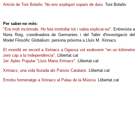
Article de Toni Bolaño: 'No ens expliquin sopars de duro
. Toni Bolaño
Per saber-ne més:
"Era molt incòmode. Ho feia trontollar tot i sabia explicar-se"
. Entrevista a
Núria Roig, coordinadora de Germanies i del Taller d'Investigació del
Model Filosòfic Globàlium; persona pròxima a Lluís M. Xirinacs
El monòlit en record a Xirinacs a Ogassa vol esdevenir "en un kilòmetre
zero cap a la Independència"
. Llibertat.cat
1er. Aplec Popular "Lluís Maria Xirinacs".
Llibertat.cat
Xirinacs, una vida lliurada als Països Catalans.
Llibertat.cat
Emotiu homenatge a Xirinacs al Palau de la Música.
Llibertat.cat