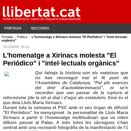
PORTADA
SECCIONS
Portada
Política
L'homenatge a Xirinacs molesta "El Periódico" i "intel·lectuals
orgànics"
19/10/2008
16:24
L'homenatge a Xirinacs molesta "El
Periódico" i "intel·lectuals orgànics"
Qui falseja la història són els mateixos que
no han reconegut mai el 4t punt de
l'Assemblea de Catalunya, "
Pel ple exercici
del dret d'autodeterminació", ni se'n
recorden que van passar de la ruptura al
reformisme (de la nit al dia) i d'aquí als estatutets.
Això és el
que deia Lluís Maria Xirinacs.
Durant tota la setmana el PSC amb el seu òrgan de difusió
"El Periódico" ha menyspreat la personalitat de Lluís Maria
Xirinacs a partir d l'homenatge multitudinari que va rebre
dilluns passat al Palau. A més totes les cârregues s'han
centrat amb una recreació fotogràfia de la manifestació de l'1