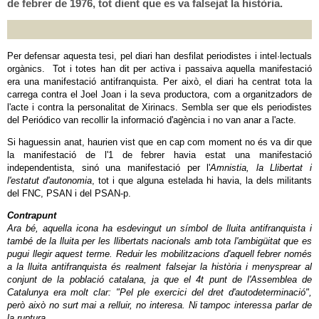
de febrer de 1976, tot dient que es va falsejat la història.
Per defensar aquesta tesi, pel diari han desfilat periodistes i intel·lectuals
orgànics. Tot i totes han dit per activa i passaiva aquella manifestació
era una manifestació antifranquista. Per això, el diari ha centrat tota la
carrega contra el Joel Joan i la seva productora, com a organitzadors de
l'acte i contra la personalitat de Xirinacs. Sembla ser que els periodistes
del Periódico van recollir la informació d'agència i no van anar a l'acte.
Si haguessin anat, haurien vist que en cap com moment no és va dir que
la manifestació de l'1 de febrer havia estat una manifestació
independentista, sinó una manifestació per l'
Amnistia, la Llibertat i
l'estatut d'autonomia
, tot i que alguna estelada hi havia, la dels militants
del FNC, PSAN i del PSAN-p.
Contrapunt
Ara bé, aquella icona ha esdevingut un símbol de lluita antifranquista i
també de la lluita per les llibertats nacionals amb tota l'ambigüitat que es
pugui llegir aquest terme. Reduir les mobilitzacions d'aquell febrer només
a la lluita antifranquista és realment falsejar la història i menysprear al
conjunt de la població catalana, ja que el 4t punt de l'Assemblea de
Catalunya era molt clar: "Pel ple exercici del dret d'autodeterminació",
però això no surt mai a relluir, no interesa. Ni tampoc interessa parlar de
la ruptura.