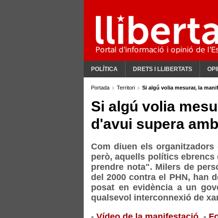
POLÍTICA
DRETS I LLIBERTATS
OPI
Portada
Territori
Si algú volia mesurar, la man
Si algú volia mesu
d'avui supera amb 
Com diuen els organitzadors 
però, aquells polítics ebrencs
prendre nota". Milers de pers
del 2000 contra el PHN, han d
posat en evidència a un gov
qualsevol interconnexió de xa
-
Vídeo de la manifestació,
-
Fo