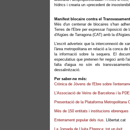
hídrics i crearia un «precedent de insostenibil
Manifest blocaire contra el Transvasament
Més d'un centenar de blocaires s'han adher
Terres de l'Ebre per expressar l'oposició de 
d'Aigües de Tarragona (CAT) amb la d'Aigües
L'escrit adverteix que la interconnexió de x
l'àrea metropolitana en relació a la conca de 
la informació sobre la sequera. El docum
especulatius que pretenen fer negoci amb l'aig
falta d'aigua no són els transvasaments, 
dessalinització.
Per saber-ne més:
Crònica de Jóvens de l'Ebre sobre l'enterrame
L’Associació de Veïns de Barcelona i la PDE
Presentació de la Plataforma Metropolitana C
Més de 150 entitats i institucions ebrenques
Enterrament popular dels rius
. Llibertat.cat
La Jornada de Lluita Ebrenca: tot un èxit