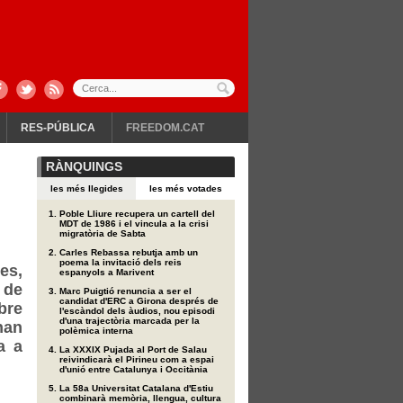
RES-PÚBLICA
FREEDOM.CAT
RÀNQUINGS
les més llegides
les més votades
Poble Lliure recupera un cartell del
MDT de 1986 i el vincula a la crisi
migratòria de Sabta
Carles Rebassa rebutja amb un
poema la invitació dels reis
es,
espanyols a Marivent
 de
Marc Puigtió renuncia a ser el
candidat d'ERC a Girona després de
bre
l'escàndol dels àudios, nou episodi
d'una trajectòria marcada per la
han
polèmica interna
a a
La XXXIX Pujada al Port de Salau
reivindicarà el Pirineu com a espai
d'unió entre Catalunya i Occitània
La 58a Universitat Catalana d'Estiu
combinarà memòria, llengua, cultura