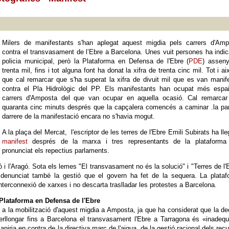
Milers de manifestants s'han aplegat aquest migdia pels carrers d'Amp
contra el transvasament de l’Ebre a Barcelona. Unes vuit persones ha indic
policia municipal, però la Plataforma en Defensa de l'Ebre (
PDE
) asseny
trenta mil, fins i tot alguna font ha donat la xifra de trenta cinc mil. Tot i aix
que cal remarcar que s'ha superat la xifra de divuit mil que es van manif
contra el Pla Hidrològic del PP. Els manifestants han ocupat més espai
carrers d'Amposta del que van ocupar en aquella ocasió. Cal remarcar
quaranta cinc minuts després que la capçalera comencés a caminar .la pa
darrere de la manifestació encara no s'havia mogut.
A la plaça del Mercat, l'escriptor de les terres de l'Ebre Emili Subirats ha lleg
manifest
després de la marxa i tres representants de la plataforma
pronunciat els repectius parlaments.
ió i l'Aragó. Sota els lemes "El transvasament no és la solució" i "Terres de l'
denunciat també la gestió que el govern ha fet de la sequera. La plataf
nterconnexió de xarxes i no descarta traslladar les protestes a Barcelona.
Plataforma en Defensa de l'Ebre
ar a la mobilització d'aquest migdia a Amposta, ja que ha considerat que la de
erllongar fins a Barcelona el transvasament l'Ebre a Tarragona és «inadeq
niria en contra de la directiva marc de l'aigua, de la gestió racional dels rec