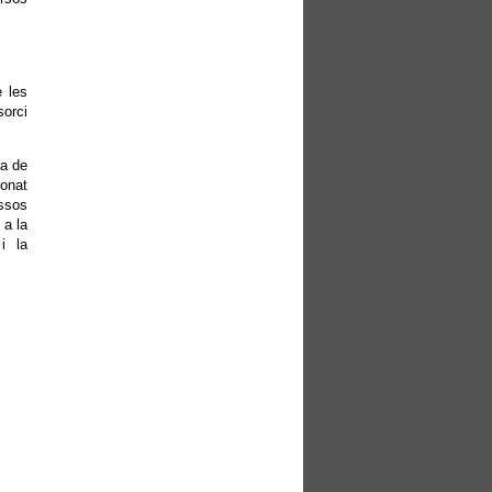
e les
sorci
ca de
ionat
ssos
 a la
i la