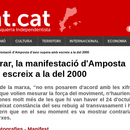
NIÓ
CULTURA
TERRITORI
INTERNACIONAL
ECONOMIA
ifestació d'Amposta d'avui supera amb escreix a la del 2000
rar, la manifestació d'Amposta
escreix a la del 2000
de la marxa, "no ens posarem d'acord amb les xifr
 que volien mesurar la força del moviment, n’haurien
ones molt més de les que hi van haver el 24 d'octu
eixat constància del seu rebuig al transvasament i 
ern que en el seu moment es va mostrar contrari
rxes.
tografies
-
Manifest