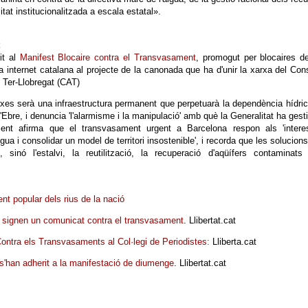
itat institucionalitzada a escala estatal».
it al
Manifest Blocaire contra el Transvasament
, promogut per blocaires d
la internet catalana al projecte de la canonada que ha d'unir la xarxa del Con
 Ter-Llobregat (CAT)
arxes serà una infraestructura permanent que perpetuarà la dependència hídri
l'Ebre, i denuncia 'l'alarmisme i la manipulació' amb què la Generalitat ha gest
ent afirma que el transvasament urgent a Barcelona respon als 'intere
ua i consolidar un model de territori insostenible', i recorda que les solucions
sinó l'estalvi, la reutilització, la recuperació d'aqüífers contaminats 
nt popular dels rius de la nació
 signen un comunicat contra el transvasament
. Llibertat.cat
ontra els Transvasaments al Col·legi de Periodistes:
Lliberta.cat
 s'han adherit a la manifestació de diumenge
. Llibertat.cat