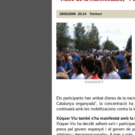
18/05/2008
20:14
Territori
Amposta18 5
Els participants han arribat d'arreu de la nac
Catalunya enganyada", la concentració ha 
continuarà amb les mobilitzacions contra la i
Xúquer Viu també s'ha manifestat amb la 
Xúquer Viu ha decidit adherir-se'n i particip
presa pel govern espanyol i el govern de p
arbitrària i desproporcionada». A més a més, a