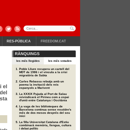
RES-PÚBLICA
FREEDOM.CAT
RÀNQUINGS
les més llegides
les més votades
Poble Lliure recupera un cartell del
MDT de 1986 i el vincula a la crisi
migratòria de Sabta
Carles Rebassa rebutja amb un
poema la invitació dels reis
i el
espanyols a Marivent
del
La XXXIX Pujada al Port de Salau
reivindicarà el Pirineu com a espai
sta
d'unió entre Catalunya i Occitània
La vaga de les biblioteques de
Barcelona continua sense resoldre's
més de dos mesos després del seu
inici
La 58a Universitat Catalana d'Estiu
combinarà memòria, llengua, cultura
i debat polític
iada