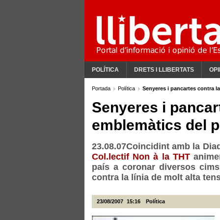
POLÍTICA
DRETS I LLIBERTATS
OPI
Portada
Política
Senyeres i pancartes contra l
Senyeres i pancar
emblemàtics del p
23.08.07Coincidint amb la Dia
Col.lectif Non à la THT
animen
país a coronar diversos cims
contra la línia de molt alta te
23/08/2007
15:16
Política