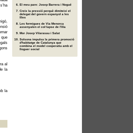
s’ha
El meu pare: Josep Barrera i Nogué
Creix la pressió perquè dimiteixi el
delegat del govern espanyol a les
Illes
nigó,
Les formigues de Via Menorca
nsió
assenyalen el col·lapse de l'illa
ornar
Mor Josep Vilarasau i Salat
e que
Solsona impulsa la primera promoció
egals
d'habitatge de Catalunya que
combina el model cooperatiu amb el
egons
lloguer social
ra al
de la
b la