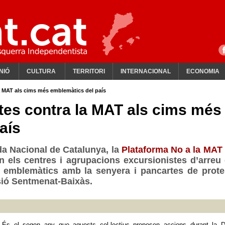
NIÓ
CULTURA
TERRITORI
INTERNACIONAL
ECONOMIA
a MAT als cims més emblemàtics del país
tes contra la MAT als cims més
aís
da Nacional de Catalunya, la
Plataforma No a la MAT
 els centres i agrupacions excursionistes d’arreu 
 emblemàtics amb la senyera i pancartes de prote
nsió Sentmenat-Baixàs.
És el segon any que aquests col·lectius proposen accions durant la D