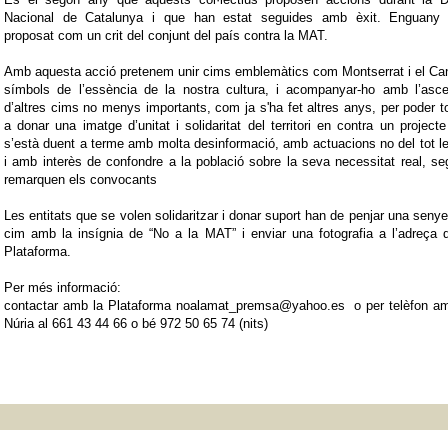
Nacional de Catalunya i que han estat seguides amb èxit. Enguany 
proposat com un crit del conjunt del país contra la MAT.
Amb aquesta acció pretenem unir cims emblemàtics com Montserrat i el Ca
símbols de l’essència de la nostra cultura, i acompanyar-ho amb l’asce
d’altres cims no menys importants, com ja s'ha fet altres anys, per poder t
a donar una imatge d’unitat i solidaritat del territori en contra un project
s’està duent a terme amb molta desinformació, amb actuacions no del tot l
i amb interès de confondre a la població sobre la seva necessitat real, s
remarquen els convocants
Les entitats que se volen solidaritzar i donar suport han de penjar una senye
cim amb la insígnia de “No a la MAT” i enviar una fotografia a l’adreça 
Plataforma.
Per més informació:
contactar amb la Plataforma noalamat_premsa@yahoo.es o per telèfon am
Núria al 661 43 44 66 o bé 972 50 65 74 (nits)