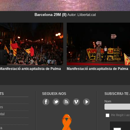
Barcelona 29M (8)
Autor: Llibertat.cat
Manifestació anticapitalista de Palma
Manifestació anticapitalista de Palma
TS
SEGUEIX-NOS
SUBSCRIU-TE 
Nom
es
tal
He llegit i a
ra