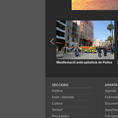
Manifestació anticapitalista de Palma
SECCIONS
APARTA
Política
Agenda
Drets i llibertats
Entrevist
Cultura
Documen
Territori
Apadrina
Res-pública
Col·labo