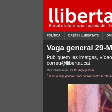
POLÍTICA
DRETS I LLIBERTATS
OPI
Vaga general 29-
Publiquem les imatges, vídeo
correu@llibertat.cat
Més informació:
29-M: Vaga general
Èxit de la vaga general: Clam popular contra la reform