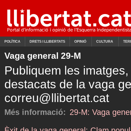
POLÍTICA
DRETS I LLIBERTATS
OPINIÓ
CULTURA
TER
Vaga general 29-M
Publiquem les imatges, 
destacats de la vaga g
correu@llibertat.cat
Més informació:
29-M: Vaga gener
Èxit de la vaga general: Clam popul