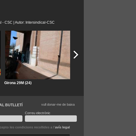
al - CSC | Autor: Intersindical-CSC
Girona 29M (24)
Girona 29M (23)
vull donar-me de baixa
AL BUTLLETÍ
Correu electrònic
ccepto les condicions recollides a l'
avís legal