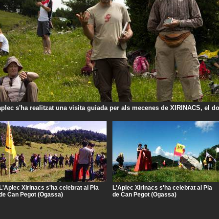
aplec s'ha realitzat una visita guiada per als mecenes de XIRINACS, el 
L'Aplec Xirinacs s'ha celebrat al Pla
L'Aplec Xirinacs s'ha celebrat al Pla
de Can Pegot (Ogassa)
de Can Pegot (Ogassa)