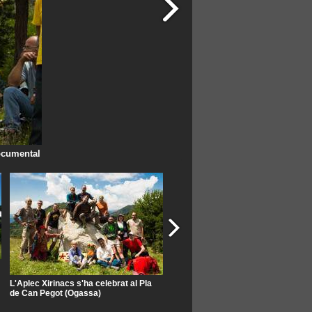
documental
L'Aplec Xirinacs s'ha celebrat al Pla
Monòlit dedicat a Xirinacs
de Can Pegot (Ogassa)