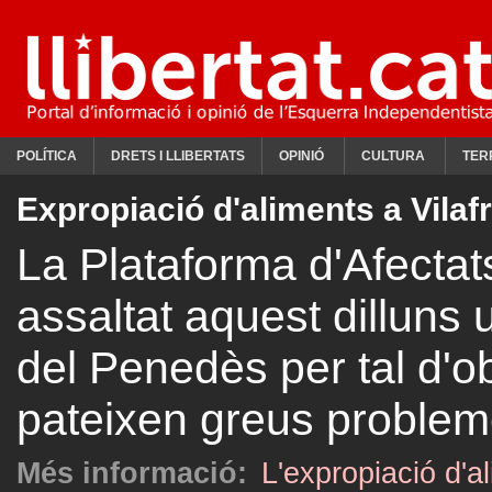
POLÍTICA
DRETS I LLIBERTATS
OPINIÓ
CULTURA
TER
Expropiació d'aliments a Vilaf
La Plataforma d'Afectat
assaltat aquest dilluns
del Penedès per tal d'o
pateixen greus problem
Més informació:
L'expropiació d'a