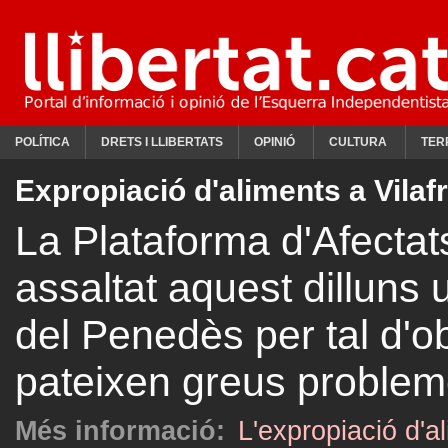
POLÍTICA
DRETS I LLIBERTATS
OPINIÓ
CULTURA
TER
Expropiació d'aliments a Vilaf
La Plataforma d'Afectat
assaltat aquest dilluns
del Penedès per tal d'o
pateixen greus problem
Més informació:
L'expropiació d'a