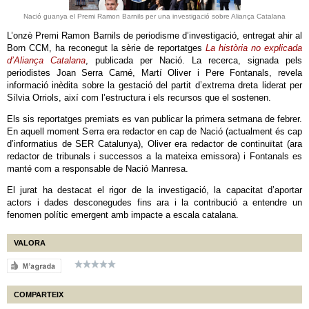
Nació guanya el Premi Ramon Barnils per una investigació sobre Aliança Catalana
L’onzè Premi Ramon Barnils de periodisme d’investigació, entregat ahir al
Born CCM, ha reconegut la sèrie de reportatges
La història no explicada
d’Aliança Catalana
, publicada per Nació. La recerca, signada pels
periodistes Joan Serra Carné, Martí Oliver i Pere Fontanals, revela
informació inèdita sobre la gestació del partit d’extrema dreta liderat per
Sílvia Orriols, així com l’estructura i els recursos que el sostenen.
Els sis reportatges premiats es van publicar la primera setmana de febrer.
En aquell moment Serra era redactor en cap de Nació (actualment és cap
d’informatius de SER Catalunya), Oliver era redactor de continuïtat (ara
redactor de tribunals i successos a la mateixa emissora) i Fontanals es
manté com a responsable de Nació Manresa.
El jurat ha destacat el rigor de la investigació, la capacitat d’aportar
actors i dades desconegudes fins ara i la contribució a entendre un
fenomen polític emergent amb impacte a escala catalana.
VALORA
COMPARTEIX