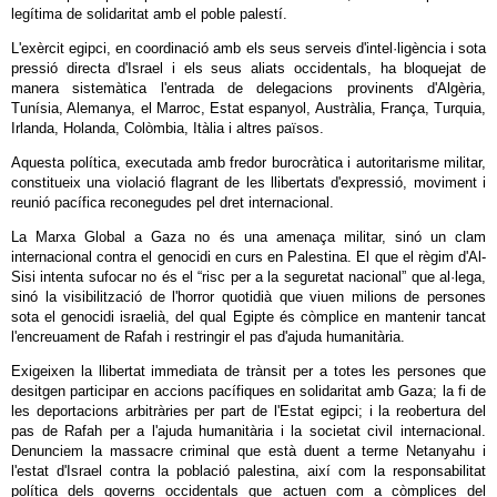
legítima de solidaritat amb el poble palestí.
L'exèrcit egipci, en coordinació amb els seus serveis d'intel·ligència i sota
pressió directa d'Israel i els seus aliats occidentals, ha bloquejat de
manera sistemàtica l'entrada de delegacions provinents d'Algèria,
Tunísia, Alemanya, el Marroc, Estat espanyol, Austràlia, França, Turquia,
Irlanda, Holanda, Colòmbia, Itàlia i altres països.
Aquesta política, executada amb fredor burocràtica i autoritarisme militar,
constitueix una violació flagrant de les llibertats d'expressió, moviment i
reunió pacífica reconegudes pel dret internacional.
La Marxa Global a Gaza no és una amenaça militar, sinó un clam
internacional contra el genocidi en curs en Palestina. El que el règim d'Al-
Sisi intenta sufocar no és el “risc per a la seguretat nacional” que al·lega,
sinó la visibilització de l'horror quotidià que viuen milions de persones
sota el genocidi israelià, del qual Egipte és còmplice en mantenir tancat
l'encreuament de Rafah i restringir el pas d'ajuda humanitària.
Exigeixen la llibertat immediata de trànsit per a totes les persones que
desitgen participar en accions pacífiques en solidaritat amb Gaza; la fi de
les deportacions arbitràries per part de l'Estat egipci; i la reobertura del
pas de Rafah per a l'ajuda humanitària i la societat civil internacional.
Denunciem la massacre criminal que està duent a terme Netanyahu i
l'estat d'Israel contra la població palestina, així com la responsabilitat
política dels governs occidentals que actuen com a còmplices del