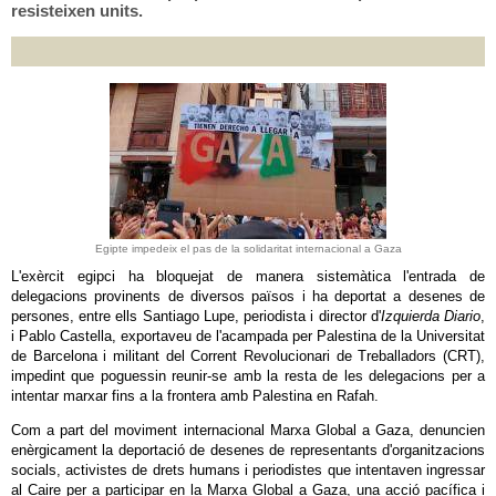
resisteixen units.
Egipte impedeix el pas de la solidaritat internacional a Gaza
L'exèrcit egipci ha bloquejat de manera sistemàtica l'entrada de
delegacions provinents de diversos països i ha deportat a desenes de
persones, entre ells Santiago Lupe, periodista i director d'
Izquierda Diario
,
i Pablo Castella, exportaveu de l'acampada per Palestina de la Universitat
de Barcelona i militant del Corrent Revolucionari de Treballadors (CRT),
impedint que poguessin reunir-se amb la resta de les delegacions per a
intentar marxar fins a la frontera amb Palestina en Rafah.
Com a part del moviment internacional Marxa Global a Gaza, denuncien
enèrgicament la deportació de desenes de representants d'organitzacions
socials, activistes de drets humans i periodistes que intentaven ingressar
al Caire per a participar en la Marxa Global a Gaza, una acció pacífica i