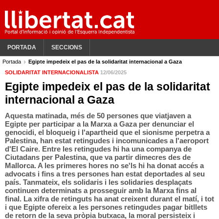
PORTADA
SECCIONS
Portada
Egipte impedeix el pas de la solidaritat internacional a Gaza
SOLIDARITAT INTERNACIONALISTA
12/06/2025
Egipte impedeix el pas de la solidaritat
internacional a Gaza
Aquesta matinada, més de 50 persones que viatjaven a
Egipte per participar a la Marxa a Gaza per denunciar el
genocidi, el bloqueig i l'apartheid que el sionisme perpetra a
Palestina, han estat retingudes i incomunicades a l'aeroport
d'El Caire. Entre les retingudes hi ha una companya de
Ciutadans per Palestina, que va partir dimecres des de
Mallorca. A les primeres hores no se'ls hi ha donat accés a
advocats i fins a tres persones han estat deportades al seu
país. Tanmateix, els solidaris i les solidaries desplaçats
continuen determinats a prosseguir amb la Marxa fins al
final. La xifra de retinguts ha anat creixent durant el matí, i tot
i que Egipte ofereix a les persones retingudes pagar bitllets
de retorn de la seva pròpia butxaca, la moral persisteix i