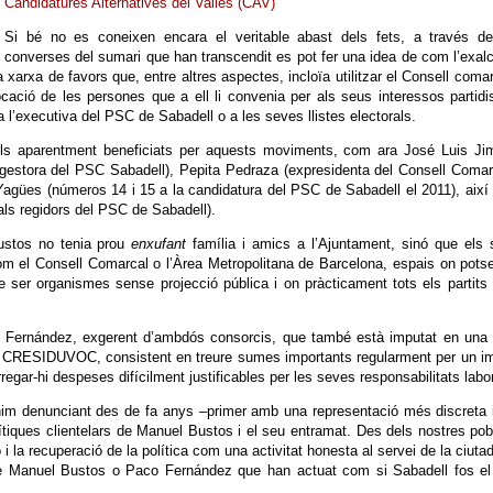
Candidatures Alternatives del Vallès (CAV)
Si bé no es coneixen encara el veritable abast dels fets, a través de
converses del sumari que han transcendit es pot fer una idea de com l’exal
arxa de favors que, entre altres aspectes, incloïa utilitzar el Consell comar
ació de les persones que a ell li convenia per als seus interessos partidi
 l’executiva del PSC de Sabadell o a les seves llistes electorals.
 dels aparentment beneficiats per aquests moviments, com ara José Luis J
a gestora del PSC Sabadell), Pepita Pedraza (expresidenta del Consell Comar
agües (números 14 i 15 a la candidatura del PSC de Sabadell el 2011), aix
als regidors del PSC de Sabadell).
ustos no tenia prou
enxufant
família i amics a l’Ajuntament, sinó que els
 com el Consell Comarcal o l’Àrea Metropolitana de Barcelona, espais on pots
e ser organismes sense projecció pública i on pràcticament tots els partit
 Fernández, exgerent d’ambdós consorcis, que també està imputat en una a
 del CRESIDUVOC, consistent en treure sumes importants regularment per un i
egar-hi despeses difícilment justificables per les seves responsabilitats labo
nim denunciant des de fa anys –primer amb una representació més discreta 
ítiques clientelars de Manuel Bustos i el seu entramat. Des dels nostres pob
i la recuperació de la política com una activitat honesta al servei de la ciuta
e Manuel Bustos o Paco Fernández que han actuat com si Sabadell fos el