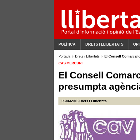
POLÍTICA
DRETS I LLIBERTATS
OPI
Portada
Drets i Llibertats
El Consell Comarcal d
CAS MERCURI
El Consell Comarc
presumpta agència
09/06/2016
Drets i Llibertats