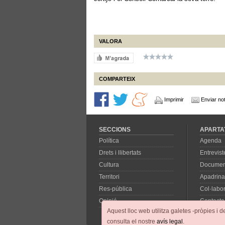
VALORA
COMPARTEIX
Imprimir
Enviar not
SECCIONS
APARTA
Política
Agenda
Drets i llibertats
Entrevist
Cultura
Documen
Territori
Apadrina
Res-pública
Col·labo
Opinió
Contacte
Aquest lloc web utilitza galetes -pròpies i d
consulta el nostre
avís legal
.