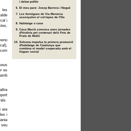
i debat polític
El meu pare: Josep Barrera i Nogué
 les
Les formigues de Via Menorca
calde
assenyalen el col·lapse de l'illa
cal i
Habitatge o caos
stes,
Casa Macià convoca unes jornades
d'història pel centenari dels Fets de
Prats de Molló
imeno
Solsona impulsa la primera promoció
cal),
d'habitatge de Catalunya que
combina el model cooperatiu amb el
í com
lloguer social
 seus
er es
s amb
ltra
mport
rals.
i ara
les i
dania
 seu