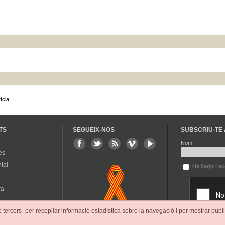
ícia
TS
SEGUEIX-NOS
SUBSCRIU-TE 
Nom
es
tal
He llegit i a
ra
e tercers- per recopilar informació estadística sobre la navegació i per mostrar publi