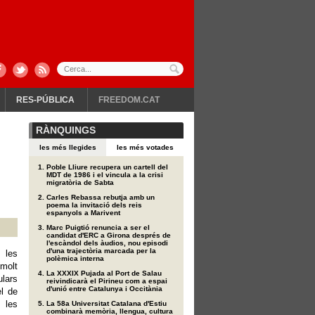
RES-PÚBLICA
FREEDOM.CAT
RÀNQUINGS
les més llegides
les més votades
Poble Lliure recupera un cartell del
MDT de 1986 i el vincula a la crisi
migratòria de Sabta
Carles Rebassa rebutja amb un
poema la invitació dels reis
espanyols a Marivent
Marc Puigtió renuncia a ser el
candidat d'ERC a Girona després de
l'escàndol dels àudios, nou episodi
d'una trajectòria marcada per la
 les
polèmica interna
molt
La XXXIX Pujada al Port de Salau
ulars
reivindicarà el Pirineu com a espai
d'unió entre Catalunya i Occitània
l de
 les
La 58a Universitat Catalana d'Estiu
combinarà memòria, llengua, cultura