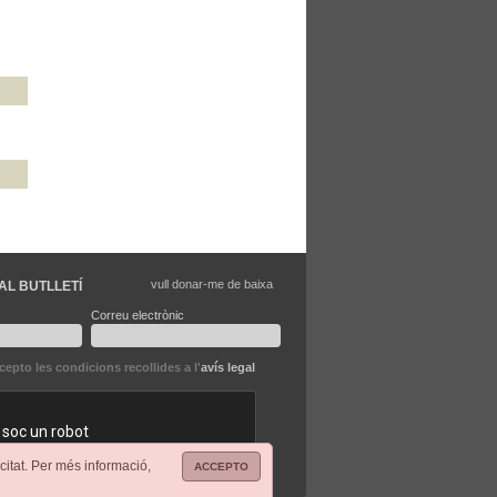
vull donar-me de baixa
AL BUTLLETÍ
Correu electrònic
ccepto les condicions recollides a l'
avís legal
citat. Per més informació,
ACCEPTO