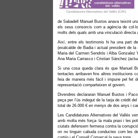
Candidatures Alternatives del Vallès (CAV)
de Sabadell Manuel Bustos anava teixint una x
els seus consorcis com a agència de col·loc
molts dels quals amb una vinculació directa a
Així, entre els testimonis hi ha una part
(exalcalde de Badia i actual president de l
Maria del Carmen Sendrós i Alba Gonzalez Y
Ana Maria Carrasco i Cristian Sánchez (actu
Si una cosa queda clara és que Manuel B
tentacles arribaven fins altres institucions
feia de manera més fàcil i impune pel fet d
representació comparteixen el govern.
Divendres declararan Manuel Bustos i Paco
peça per l’ús indegut de la tarja de crèdit
total de 26.000 € en menys de dos anys i carr
Les Candidatures Alternatives del Vallès ve
amb molta més força- la mala praxi i les pol
ciutats defensem fermesa contra la corrupció 
on no tinguin cabuda conductes com les d
cortijo
i el Consell Comarcal la seva torre.