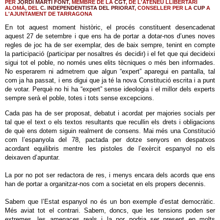
PER
JORDI MARTÍ FONT
, MEMBRE DE LA
CGT
, DE L'ATENEU LLIBERTARI
ALOMÀ, DEL
C. INDEPENDENTISTA DEL PRIORAT
, CONSELLER PER LA
CUP
A
L'AJUNTAMENT DE TARRAGONA
En tot aquest moment històric, el procés constituent desencadenat
aquest 27 de setembre i que ens ha de portar a dotar-nos d’unes noves
regles de joc ha de ser exemplar, des de baix sempre, tenint en compte
la participació (participar per nosaltres és decidir) i el fet que qui decideixi
sigui tot el poble, no només unes elits tècniques o més ben informades.
No esperarem ni admetrem que algun “expert” aparegui en pantalla, tal
com ja ha passat, i ens digui que ja té la nova Constitució escrita i a punt
de votar. Perquè no hi ha “expert” sense ideologia i el millor dels experts
sempre serà el poble, totes i tots sense excepcions.
Cada pas ha de ser proposat, debatut i acordat per majories socials per
tal que el text o els textos resultants que recullin els drets i obligacions
de què ens dotem siguin realment de consens. Mai més una Constitució
com l’espanyola del 78, pactada per dotze senyors en despatxos
acordant equilibris mentre les pistoles de l’exèrcit espanyol no els
deixaven d’apuntar.
La por no pot ser redactora de res, i menys encara dels acords que ens
han de portar a organitzar-nos com a societat en els propers decennis.
Sabem que l’Estat espanyol no és un bon exemple d’estat democràtic.
Més aviat tot el contrari. Sabem, doncs, que les tensions poden ser
extremes, les amenaces reals i la por podria ser present en molts