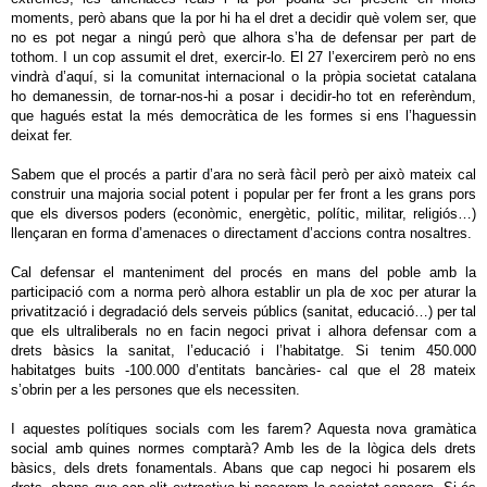
moments, però abans que la por hi ha el dret a decidir què volem ser, que
no es pot negar a ningú però que alhora s’ha de defensar per part de
tothom. I un cop assumit el dret, exercir-lo. El 27 l’exercirem però no ens
vindrà d’aquí, si la comunitat internacional o la pròpia societat catalana
ho demanessin, de tornar-nos-hi a posar i decidir-ho tot en referèndum,
que hagués estat la més democràtica de les formes si ens l’haguessin
deixat fer.
Sabem que el procés a partir d’ara no serà fàcil però per això mateix cal
construir una majoria social potent i popular per fer front a les grans pors
que els diversos poders (econòmic, energètic, polític, militar, religiós…)
llençaran en forma d’amenaces o directament d’accions contra nosaltres.
Cal defensar el manteniment del procés en mans del poble amb la
participació com a norma però alhora establir un pla de xoc per aturar la
privatització i degradació dels serveis públics (sanitat, educació…) per tal
que els ultraliberals no en facin negoci privat i alhora defensar com a
drets bàsics la sanitat, l’educació i l’habitatge. Si tenim 450.000
habitatges buits -100.000 d’entitats bancàries- cal que el 28 mateix
s’obrin per a les persones que els necessiten.
I aquestes polítiques socials com les farem? Aquesta nova gramàtica
social amb quines normes comptarà? Amb les de la lògica dels drets
bàsics, dels drets fonamentals. Abans que cap negoci hi posarem els