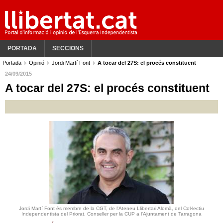
PORTADA
SECCIONS
Portada
Opinió
Jordi Martí Font
A tocar del 27S: el procés constituent
24/09/2015
A tocar del 27S: el procés constituent
Jordi Martí Font és membre de la CGT, de l'Ateneu Llibertari Alomà, del Col·lectiu
Independentista del Priorat, Conseller per la CUP a l'Ajuntament de Tarragona