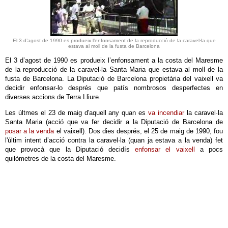
El 3 d’agost de 1990 es produeix l’enfonsament de la reproducció de la caravel·la que
estava al moll de la fusta de Barcelona
El 3 d’agost de 1990 es produeix l’enfonsament a la costa del Maresme
de la reproducció de la caravel·la Santa Maria que estava al moll de la
fusta de Barcelona. La Diputació de Barcelona propietària del vaixell va
decidir enfonsar-lo després que patís nombrosos desperfectes en
diverses accions de Terra Lliure.
Les últmes el 23 de maig d'aquell any quan es
va incendiar
la caravel·la
Santa Maria (acció que va fer decidir a la Diputació de Barcelona de
posar a la venda
el vaixell). Dos dies després, el 25 de maig de 1990, fou
l'últim intent d’acció contra la caravel·la (quan ja estava a la venda) fet
que provocà que la Diputació decidís
enfonsar el vaixell
a pocs
quilòmetres de la costa del Maresme.